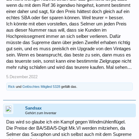
wenn du mit dem Ref 36 irgendwo hingehst, kommt bestimmt
einer daher und sagt, für den Preis hättest doch gleich auf ein
echtes SBA oder 6er sparen können. Weil teurer = besser.
Ich könnte mit eben vorstellen, dass Selmer um jeden Preis
aus dieser Nummer raus will, dass sie Kunden im
Hochpreissegment immer an sich selber verlieren. Dafür
müsste das Supreme dann über jeden Zweifel erhaben richtig
gut sein, und es muss preislich ein Upgrade von den Vintages
sein. Wenn es beansprucht, das beste zu sein, dann muss es
das teuerste sein, sonst kann eine bestimmte Zielgruppe nicht
mehr ruhig schlafen und wird das teurere kaufen. Mal sehen…
5.Dezember.2022
Rick
und
Gelöschtes Mitglied 5328
gefällt das.
Sandsax
Gehört zum Inventar
Das wird so glaube ich ein Kampf gegen Windmühlenflügel.
Die Preise der BA/SBA/5-Digit Mk.VI werden mitziehen, da
Selmer das Saxophon und sich selbst auch mit dem Supreme