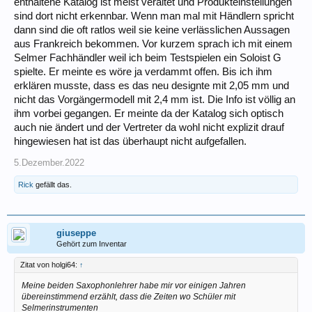
enthaltene Katalog ist meist veraltet und Produkteinstellungen
sind dort nicht erkennbar. Wenn man mal mit Händlern spricht
dann sind die oft ratlos weil sie keine verlässlichen Aussagen
aus Frankreich bekommen. Vor kurzem sprach ich mit einem
Selmer Fachhändler weil ich beim Testspielen ein Soloist G
spielte. Er meinte es wöre ja verdammt offen. Bis ich ihm
erklären musste, dass es das neu designte mit 2,05 mm und
nicht das Vorgängermodell mit 2,4 mm ist. Die Info ist völlig an
ihm vorbei gegangen. Er meinte da der Katalog sich optisch
auch nie ändert und der Vertreter da wohl nicht explizit drauf
hingewiesen hat ist das überhaupt nicht aufgefallen.
5.Dezember.2022
Rick
gefällt das.
giuseppe
Gehört zum Inventar
Zitat von holgi64:
↑
Meine beiden Saxophonlehrer habe mir vor einigen Jahren
übereinstimmend erzählt, dass die Zeiten wo Schüler mit
Selmerinstrumenten