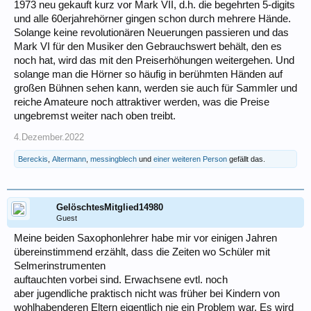
1973 neu gekauft kurz vor Mark VII, d.h. die begehrten 5-digits
und alle 60erjahrehörner gingen schon durch mehrere Hände.
Solange keine revolutionären Neuerungen passieren und das
Mark VI für den Musiker den Gebrauchswert behält, den es
noch hat, wird das mit den Preiserhöhungen weitergehen. Und
solange man die Hörner so häufig in berühmten Händen auf
großen Bühnen sehen kann, werden sie auch für Sammler und
reiche Amateure noch attraktiver werden, was die Preise
ungebremst weiter nach oben treibt.
4.Dezember.2022
Bereckis
,
Altermann
,
messingblech
und
einer weiteren Person
gefällt das.
GelöschtesMitglied14980
Guest
Meine beiden Saxophonlehrer habe mir vor einigen Jahren
übereinstimmend erzählt, dass die Zeiten wo Schüler mit
Selmerinstrumenten
auftauchten vorbei sind. Erwachsene evtl. noch
aber jugendliche praktisch nicht was früher bei Kindern von
wohlhabenderen Eltern eigentlich nie ein Problem war. Es wird