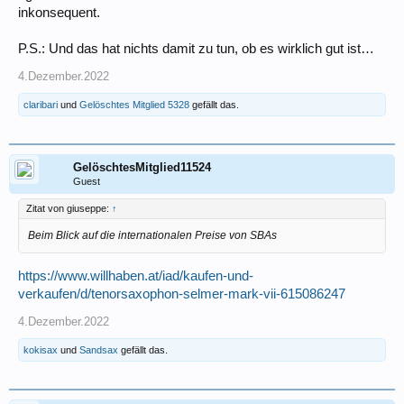
inkonsequent.
P.S.: Und das hat nichts damit zu tun, ob es wirklich gut ist…
4.Dezember.2022
claribari
und
Gelöschtes Mitglied 5328
gefällt das.
GelöschtesMitglied11524
Guest
Zitat von giuseppe:
↑
Beim Blick auf die internationalen Preise von SBAs
https://www.willhaben.at/iad/kaufen-und-
verkaufen/d/tenorsaxophon-selmer-mark-vii-615086247
4.Dezember.2022
kokisax
und
Sandsax
gefällt das.