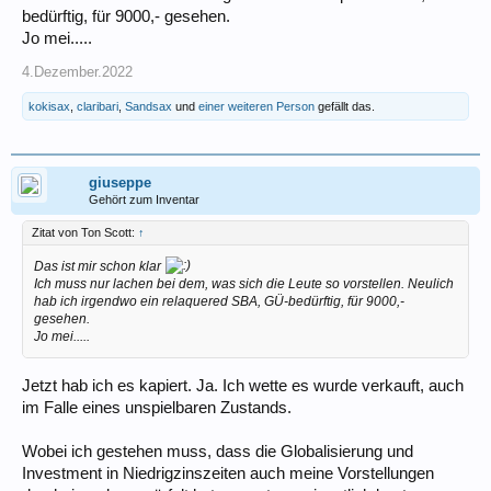
bedürftig, für 9000,- gesehen.
Jo mei.....
4.Dezember.2022
kokisax
,
claribari
,
Sandsax
und
einer weiteren Person
gefällt das.
giuseppe
Gehört zum Inventar
Zitat von Ton Scott:
↑
Das ist mir schon klar
Ich muss nur lachen bei dem, was sich die Leute so vorstellen. Neulich
hab ich irgendwo ein relaquered SBA, GÜ-bedürftig, für 9000,-
gesehen.
Jo mei.....
Jetzt hab ich es kapiert. Ja. Ich wette es wurde verkauft, auch
im Falle eines unspielbaren Zustands.
Wobei ich gestehen muss, dass die Globalisierung und
Investment in Niedrigzinszeiten auch meine Vorstellungen