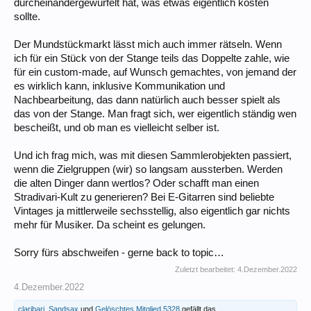
durcheinandergewürfelt hat, was etwas eigentlich kosten
sollte.
Der Mundstückmarkt lässt mich auch immer rätseln. Wenn
ich für ein Stück von der Stange teils das Doppelte zahle, wie
für ein custom-made, auf Wunsch gemachtes, von jemand der
es wirklich kann, inklusive Kommunikation und
Nachbearbeitung, das dann natürlich auch besser spielt als
das von der Stange. Man fragt sich, wer eigentlich ständig wen
bescheißt, und ob man es vielleicht selber ist.
Und ich frag mich, was mit diesen Sammlerobjekten passiert,
wenn die Zielgruppen (wir) so langsam aussterben. Werden
die alten Dinger dann wertlos? Oder schafft man einen
Stradivari-Kult zu generieren? Bei E-Gitarren sind beliebte
Vintages ja mittlerweile sechsstellig, also eigentlich gar nichts
mehr für Musiker. Da scheint es gelungen.
Sorry fürs abschweifen - gerne back to topic…
Zuletzt bearbeitet:
4.Dezember.2022
4.Dezember.2022
claribari
,
Sandsax
und
Gelöschtes Mitglied 5328
gefällt das.