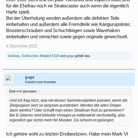
für die Ehefrau noch ne Stratocaster auch wenn die eigentlich
Harfe spielt.
Bei der Überholung werden außerdem alle defekten Teile
einbehalten und außerdem alle Fremdteile wie Kängurupolster,
Boosterschrauben und Schuchtbögen sowie Wavehaken
einbehalten und vernichtet sowie gegen originale gewechselt.
4.Dezember.2022
kokisax
,
Gelöschtes Mitglied 5328
und
gaga
gefällt das.
gaga
Gehört zum Inventar
Zitat von giuseppe:
↑
Und ich frag mich, was mit diesen Sammlerobjekten passiert, wenn die
Zielgruppen (wir) so langsam aussterben. Werden die alten Dinger
dann wertlos? Oder schafft man einen Stradivari-Kult zu generieren?
Bei E-Gitarren sind beliebte Vintages ja mittlerweile sechsstellig, also
eigentlich gar nichts mehr für Musiker. Da scheint es gelungen.
Ich gehöre wohl zu letzten Erstbesitzern. Habe mein Mark VI