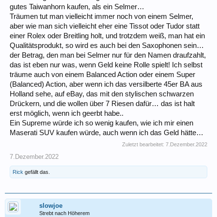
gutes Taiwanhorn kaufen, als ein Selmer…
Träumen tut man vielleicht immer noch von einem Selmer,
aber wie man sich vielleicht eher eine Tissot oder Tudor statt
einer Rolex oder Breitling holt, und trotzdem weiß, man hat ein
Qualitätsprodukt, so wird es auch bei den Saxophonen sein…
der Betrag, den man bei Selmer nur für den Namen draufzahlt,
das ist eben nur was, wenn Geld keine Rolle spielt! Ich selbst
träume auch von einem Balanced Action oder einem Super
(Balanced) Action, aber wenn ich das versilberte 45er BA aus
Holland sehe, auf eBay, das mit den stylischen schwarzen
Drückern, und die wollen über 7 Riesen dafür… das ist halt
erst möglich, wenn ich geerbt habe..
Ein Supreme würde ich so wenig kaufen, wie ich mir einen
Maserati SUV kaufen würde, auch wenn ich das Geld hätte…
Zuletzt bearbeitet:
7.Dezember.2022
7.Dezember.2022
Rick
gefällt das.
slowjoe
Strebt nach Höherem