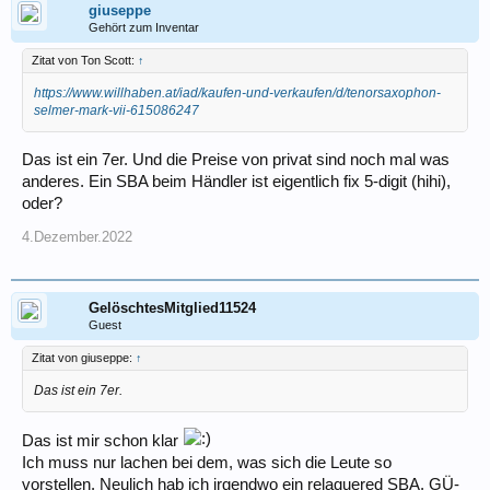
giuseppe
Gehört zum Inventar
Zitat von Ton Scott:
↑
https://www.willhaben.at/iad/kaufen-und-verkaufen/d/tenorsaxophon-
selmer-mark-vii-615086247
Das ist ein 7er. Und die Preise von privat sind noch mal was
anderes. Ein SBA beim Händler ist eigentlich fix 5-digit (hihi),
oder?
4.Dezember.2022
GelöschtesMitglied11524
Guest
Zitat von giuseppe:
↑
Das ist ein 7er.
Das ist mir schon klar
Ich muss nur lachen bei dem, was sich die Leute so
vorstellen. Neulich hab ich irgendwo ein relaquered SBA, GÜ-