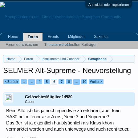
Anmelden oder registrieren
Home
Events
Mitglieder
Saxinfos
Foren
Kleinanzeigen
Foren durchsuchen
Themen mit aktuellen Beiträgen
Home
Foren
Instrumente und Zubehör
Saxophone
SELMER Alt-Supreme - Neuvorstellung
< Zurück
1
4
5
6
7
8
10
Weiter >
←
→
GelöschtesMitglied14980
Guest
Beim Alto ist das ja noch irgendwie zu erklären, aber kein
SA80 beim Tenor also Axos, Serie 3 und Supreme?
Das 3er ist ja eigentlich hauptsächlich als Klassikhorn
vermarktet worden und auch unterwegs und auch recht teuer.