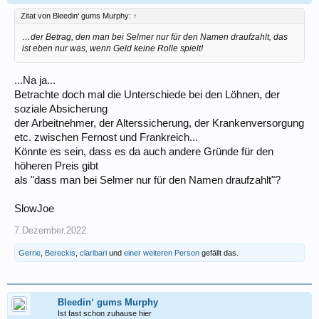
Zitat von Bleedin‘ gums Murphy:
↑
…der Betrag, den man bei Selmer nur für den Namen draufzahlt, das
ist eben nur was, wenn Geld keine Rolle spielt!
...Na ja...
Betrachte doch mal die Unterschiede bei den Löhnen, der
soziale Absicherung
der Arbeitnehmer, der Alterssicherung, der Krankenversorgung
etc. zwischen Fernost und Frankreich...
Könnte es sein, dass es da auch andere Gründe für den
höheren Preis gibt
als "dass man bei Selmer nur für den Namen draufzahlt"?
SlowJoe
7.Dezember.2022
Gerrie
,
Bereckis
,
claribari
und
einer weiteren Person
gefällt das.
Bleedin‘ gums Murphy
Ist fast schon zuhause hier