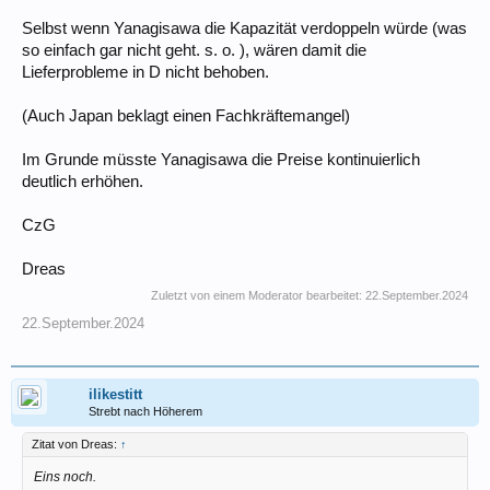
Selbst wenn Yanagisawa die Kapazität verdoppeln würde (was
so einfach gar nicht geht. s. o. ), wären damit die
Lieferprobleme in D nicht behoben.
(Auch Japan beklagt einen Fachkräftemangel)
Im Grunde müsste Yanagisawa die Preise kontinuierlich
deutlich erhöhen.
CzG
Dreas
Zuletzt von einem Moderator bearbeitet:
22.September.2024
22.September.2024
ilikestitt
Strebt nach Höherem
Zitat von Dreas:
↑
Eins noch.