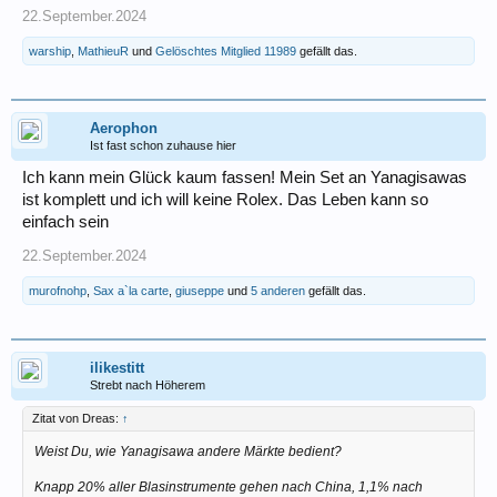
22.September.2024
warship
,
MathieuR
und
Gelöschtes Mitglied 11989
gefällt das.
Aerophon
Ist fast schon zuhause hier
Ich kann mein Glück kaum fassen! Mein Set an Yanagisawas
ist komplett und ich will keine Rolex. Das Leben kann so
einfach sein
22.September.2024
murofnohp
,
Sax a`la carte
,
giuseppe
und
5 anderen
gefällt das.
ilikestitt
Strebt nach Höherem
Zitat von Dreas:
↑
Weist Du, wie Yanagisawa andere Märkte bedient?
Knapp 20% aller Blasinstrumente gehen nach China, 1,1% nach