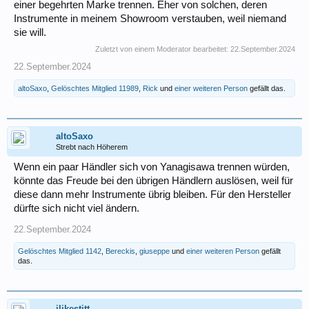
einer begehrten Marke trennen. Eher von solchen, deren
Instrumente in meinem Showroom verstauben, weil niemand
sie will.
Zuletzt von einem Moderator bearbeitet:
22.September.2024
22.September.2024
altoSaxo
,
Gelöschtes Mitglied 11989
,
Rick
und
einer weiteren Person
gefällt das.
altoSaxo
Strebt nach Höherem
Wenn ein paar Händler sich von Yanagisawa trennen würden,
könnte das Freude bei den übrigen Händlern auslösen, weil für
diese dann mehr Instrumente übrig bleiben. Für den Hersteller
dürfte sich nicht viel ändern.
22.September.2024
Gelöschtes Mitglied 1142
,
Bereckis
,
giuseppe
und
einer weiteren Person
gefällt
das.
ilikestitt