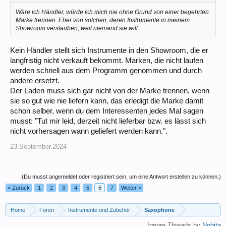
Wäre ich Händler, würde ich mich nie ohne Grund von einer begehrten
Marke trennen. Eher von solchen, deren Instrumente in meinem
Showroom verstauben, weil niemand sie will.
Kein Händler stellt sich Instrumente in den Showroom, die er
langfristig nicht verkauft bekommt. Marken, die nicht laufen
werden schnell aus dem Programm genommen und durch
andere ersetzt.
Der Laden muss sich gar nicht von der Marke trennen, wenn
sie so gut wie nie liefern kann, das erledigt die Marke damit
schon selber, wenn du dem Interessenten jedes Mal sagen
musst: "Tut mir leid, derzeit nicht lieferbar bzw. es lässt sich
nicht vorhersagen wann geliefert werden kann.".
23.September.2024
(Du musst angemeldet oder registriert sein, um eine Antwort erstellen zu können.)
< Zurück
1
2
3
4
5
6
7
Weiter >
Home
Foren
Instrumente und Zubehör
Saxophone
Ignore Threads by
Nobita