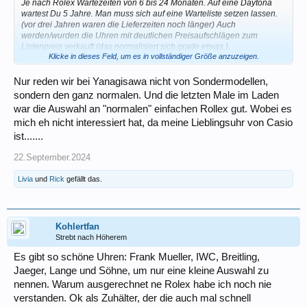
Je nach Rolex Wartezeiten von 6 bis 24 Monaten. Auf eine Daytona
wartest Du 5 Jahre. Man muss sich auf eine Warteliste setzen lassen.
(vor drei Jahren waren die Lieferzeiten noch länger) Auch
werden/wurden die Uhren mit deutlichen Preisaufschlägen zum
Listenpreis verkauft (das normalisiert sich grade etwas.)
Klicke in dieses Feld, um es in vollständiger Größe anzuzeigen.
CzG
Nur reden wir bei Yanagisawa nicht von Sondermodellen,
Dreas
sondern den ganz normalen. Und die letzten Male im Laden
war die Auswahl an "normalen" einfachen Rollex gut. Wobei es
mich eh nicht interessiert hat, da meine Lieblingsuhr von Casio
ist.......
22.September.2024
Livia
und
Rick
gefällt das.
Kohlertfan
Strebt nach Höherem
Es gibt so schöne Uhren: Frank Mueller, IWC, Breitling,
Jaeger, Lange und Söhne, um nur eine kleine Auswahl zu
nennen. Warum ausgerechnet ne Rolex habe ich noch nie
verstanden. Ok als Zuhälter, der die auch mal schnell