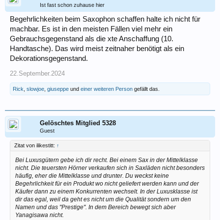
Ist fast schon zuhause hier
Begehrlichkeiten beim Saxophon schaffen halte ich nicht für
machbar. Es ist in den meisten Fällen viel mehr ein
Gebrauchsgegenstand als die xte Anschaffung (10.
Handtasche). Das wird meist zeitnaher benötigt als ein
Dekorationsgegenstand.
22.September.2024
Rick
,
slowjoe
,
giuseppe
und
einer weiteren Person
gefällt das.
Gelöschtes Mitglied 5328
Guest
Zitat von ilikestitt:
↑
Bei Luxusgütern gebe ich dir recht. Bei einem Sax in der Mittelklasse
nicht. Die teuersten Hörner verkaufen sich in Saxläden nicht besonders
häufig, eher die Mittelklasse und drunter. Du weckst keine
Begehrlichkeit für ein Produkt wo nicht geliefert werden kann und der
Käufer dann zu einem Konkurrenten wechselt. In der Luxusklasse ist
dir das egal, weil da geht es nicht um die Qualität sondern um den
Namen und das "Prestige". In dem Bereich bewegt sich aber
Yanagisawa nicht.