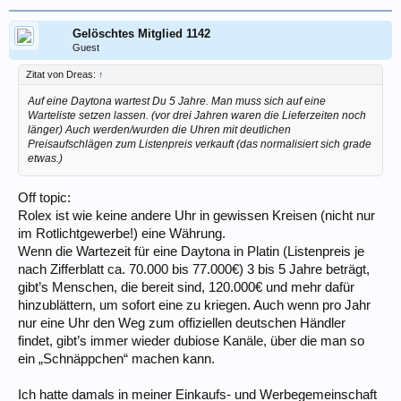
Gelöschtes Mitglied 1142
Guest
Zitat von Dreas:
↑
Auf eine Daytona wartest Du 5 Jahre. Man muss sich auf eine
Warteliste setzen lassen. (vor drei Jahren waren die Lieferzeiten noch
länger) Auch werden/wurden die Uhren mit deutlichen
Preisaufschlägen zum Listenpreis verkauft (das normalisiert sich grade
etwas.)
Off topic:
Rolex ist wie keine andere Uhr in gewissen Kreisen (nicht nur
im Rotlichtgewerbe!) eine Währung.
Wenn die Wartezeit für eine Daytona in Platin (Listenpreis je
nach Zifferblatt ca. 70.000 bis 77.000€) 3 bis 5 Jahre beträgt,
gibt’s Menschen, die bereit sind, 120.000€ und mehr dafür
hinzublättern, um sofort eine zu kriegen. Auch wenn pro Jahr
nur eine Uhr den Weg zum offiziellen deutschen Händler
findet, gibt’s immer wieder dubiose Kanäle, über die man so
ein „Schnäppchen“ machen kann.
Ich hatte damals in meiner Einkaufs- und Werbegemeinschaft