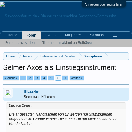
Anmelden oder registrieren
Home
Events
Mitglieder
Saxinfos
Foren
Foren durchsuchen
Themen mit aktuellen Beiträgen
Home
Foren
Instrumente und Zubehör
Saxophone
Selmer Axos als Einstiegsinstrument
< Zurück
1
2
3
4
5
6
7
Weiter >
ilikestitt
Strebt nach Höherem
Zitat von Dreas:
↑
Die angesagten Handtaschen von LV werden nur Stammkunden
angeboten, im Grunde verteilt. Die kannst Du gar nicht als normaler
Kunde kaufen.