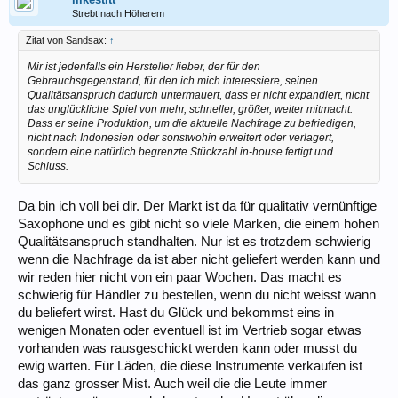
Strebt nach Höherem
Zitat von Sandsax:
↑
Mir ist jedenfalls ein Hersteller lieber, der für den
Gebrauchsgegenstand, für den ich mich interessiere, seinen
Qualitätsanspruch dadurch untermauert, dass er nicht expandiert, nicht
das unglückliche Spiel von mehr, schneller, größer, weiter mitmacht.
Dass er seine Produktion, um die aktuelle Nachfrage zu befriedigen,
nicht nach Indonesien oder sonstwohin erweitert oder verlagert,
sondern eine natürlich begrenzte Stückzahl in-house fertigt und
Schluss.
Da bin ich voll bei dir. Der Markt ist da für qualitativ vernünftige
Saxophone und es gibt nicht so viele Marken, die einem hohen
Qualitätsanspruch standhalten. Nur ist es trotzdem schwierig
wenn die Nachfrage da ist aber nicht geliefert werden kann und
wir reden hier nicht von ein paar Wochen. Das macht es
schwierig für Händler zu bestellen, wenn du nicht weisst wann
du beliefert wirst. Hast du Glück und bekommst eins in
wenigen Monaten oder eventuell ist im Vertrieb sogar etwas
vorhanden was rausgeschickt werden kann oder musst du
ewig warten. Für Läden, die diese Instrumente verkaufen ist
das ganz grosser Mist. Auch weil die die Leute immer