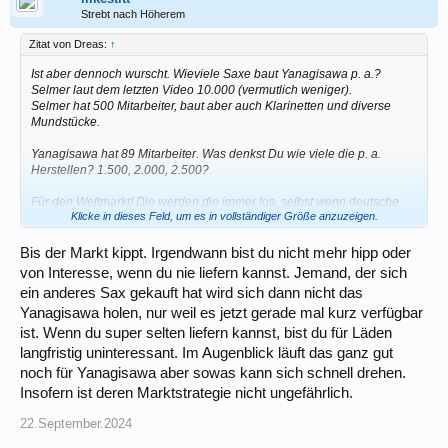
Strebt nach Höherem
Zitat von Dreas:
↑
Ist aber dennoch wurscht. Wieviele Saxe baut Yanagisawa p. a.?
Selmer laut dem letzten Video 10.000 (vermutlich weniger).
Selmer hat 500 Mitarbeiter, baut aber auch Klarinetten und diverse
Mundstücke.
Yanagisawa hat 89 Mitarbeiter. Was denkst Du wie viele die p. a.
Herstellen? 1.500, 2.000, 2.500?
Für den Weltmarkt! Die werden die immer los, selbst wenn deutsche
Klicke in dieses Feld, um es in vollständiger Größe anzuzeigen.
Händler zuweilen meckern.
CzG
Bis der Markt kippt. Irgendwann bist du nicht mehr hipp oder
von Interesse, wenn du nie liefern kannst. Jemand, der sich
Dreas
ein anderes Sax gekauft hat wird sich dann nicht das
Yanagisawa holen, nur weil es jetzt gerade mal kurz verfügbar
ist. Wenn du super selten liefern kannst, bist du für Läden
langfristig uninteressant. Im Augenblick läuft das ganz gut
noch für Yanagisawa aber sowas kann sich schnell drehen.
Insofern ist deren Marktstrategie nicht ungefährlich.
22.September.2024