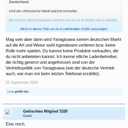
Deutschland.
Und der chinesische Markt wächst schneller.
Bei solchen Betrachtungen nehmen wir uns in D häufig viel zu wichtig.
Klicke in dieses Feld, um es in vollständiger Größe anzuzeigen.
CzG
Dreas
Mag sein aber dann wird Yanagisawa seinen deutschen Markt
auf die Art und Weise wohl irgendwann verlieren bzw. keine
Rolle mehr spielen. Du kannst keine Produkte verkaufen, die
du nicht anbieteten kannst. Ich kenne etliche Ladenbetreiber,
die richtig genervt und angefressen sind von der
Vertriebspolitik von Yanagisawa (wie der deutsche Vertrieb
auch, wie man mir beim letzten Telefonat erzählte).
22.September.2024
Livia
gefällt das.
Gelöschtes Mitglied 5328
Guest
Eins noch.