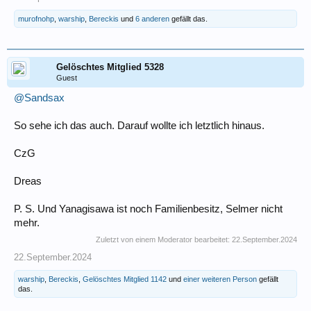
murofnohp
,
warship
,
Bereckis
und
6 anderen
gefällt das.
Gelöschtes Mitglied 5328
Guest
@Sandsax
So sehe ich das auch. Darauf wollte ich letztlich hinaus.
CzG
Dreas
P. S. Und Yanagisawa ist noch Familienbesitz, Selmer nicht
mehr.
Zuletzt von einem Moderator bearbeitet:
22.September.2024
22.September.2024
warship
,
Bereckis
,
Gelöschtes Mitglied 1142
und
einer weiteren Person
gefällt
das.