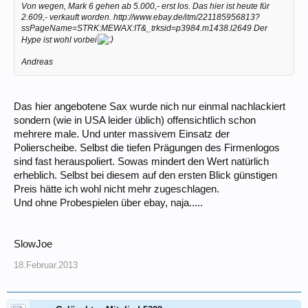
Von wegen, Mark 6 gehen ab 5.000,- erst los. Das hier ist heute für
2.609,- verkauft worden. http://www.ebay.de/itm/221185956813?
ssPageName=STRK:MEWAX:IT&_trksid=p3984.m1438.l2649 Der
Hype ist wohl vorbei
Andreas
Das hier angebotene Sax wurde nich nur einmal nachlackiert
sondern (wie in USA leider üblich) offensichtlich schon
mehrere male. Und unter massivem Einsatz der
Polierscheibe. Selbst die tiefen Prägungen des Firmenlogos
sind fast herauspoliert. Sowas mindert den Wert natürlich
erheblich. Selbst bei diesem auf den ersten Blick günstigen
Preis hätte ich wohl nicht mehr zugeschlagen.
Und ohne Probespielen über ebay, naja.....
SlowJoe
18.Februar.2013