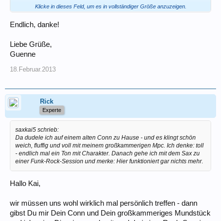
Klicke in dieses Feld, um es in vollständiger Größe anzuzeigen.
Ich glaube aber, es gibt ein grundlegendes Problem der
saxophonspielenden Gemeinde (insbesondere der Anfänger, aber
auch vieler Halbprofis und Profis) ein Saxophon richtig einzuschätzen.
Endlich, danke!
Worauf kommt es denn überhaupt an? Wie will ich klingen und welche
Musik spiele ich überhaupt?
Liebe Grüße,
Da dudele ich auf einem alten Conn zu Hause - und es klingt schön
Guenne
weich, fluffig und voll mit meinem großkammerigen Mpc. Ich denke: toll
- endlich mal ein Ton mit Charakter. Danach gehe ich mit dem Sax zu
18.Februar.2013
einer Funk-Rock-Session und merke: Hier funktioniert gar nichts mehr.
Was also muss also ein Saxophon können - für mich und meine
Musik?
Rick
Dieses: "Hauptsache du fühlst dich wohl" kann man eigentlich
vergessen. Man muss sich selber besser kennenlernen und seine
Experte
Spielweise und Bedürfnisse analysieren - das wäre ein Anfang.
saxkai5 schrieb:
Da dudele ich auf einem alten Conn zu Hause - und es klingt schön
weich, fluffig und voll mit meinem großkammerigen Mpc. Ich denke: toll
- endlich mal ein Ton mit Charakter. Danach gehe ich mit dem Sax zu
einer Funk-Rock-Session und merke: Hier funktioniert gar nichts mehr.
Hallo Kai,
wir müssen uns wohl wirklich mal persönlich treffen - dann
gibst Du mir Dein Conn und Dein großkammeriges Mundstück