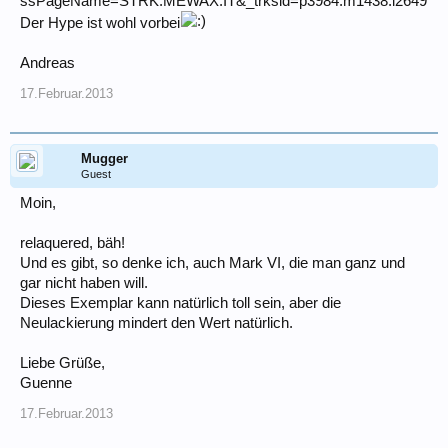
ssPageName=STRK:MEWAX:IT&_trksid=p3984.m1438.l2649
Der Hype ist wohl vorbei
Andreas
17.Februar.2013
Mugger
Guest
Moin,
relaquered, bäh!
Und es gibt, so denke ich, auch Mark VI, die man ganz und
gar nicht haben will.
Dieses Exemplar kann natürlich toll sein, aber die
Neulackierung mindert den Wert natürlich.
Liebe Grüße,
Guenne
17.Februar.2013