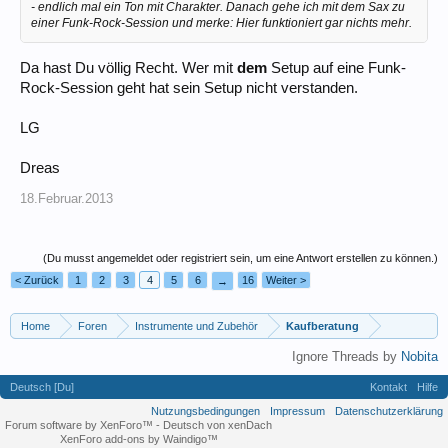
- endlich mal ein Ton mit Charakter. Danach gehe ich mit dem Sax zu
einer Funk-Rock-Session und merke: Hier funktioniert gar nichts mehr.
Da hast Du völlig Recht. Wer mit
dem
Setup auf eine Funk-
Rock-Session geht hat sein Setup nicht verstanden.
LG
Dreas
18.Februar.2013
(Du musst angemeldet oder registriert sein, um eine Antwort erstellen zu können.)
< Zurück
1
2
3
4
5
6
16
Weiter >
→
Home
Foren
Instrumente und Zubehör
Kaufberatung
Ignore Threads by
Nobita
Deutsch [Du]
Kontakt
Hilfe
Nutzungsbedingungen
Impressum
Datenschutzerklärung
Forum software by XenForo™
-
Deutsch von xenDach
XenForo add-ons by Waindigo™