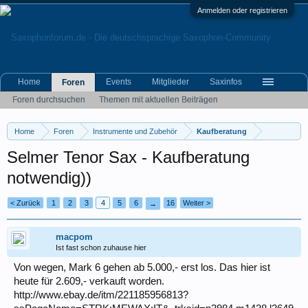
Anmelden oder registrieren
Home
Events
Mitglieder
Saxinfos
Foren
Foren durchsuchen
Themen mit aktuellen Beiträgen
Home
Foren
Instrumente und Zubehör
Kaufberatung
Selmer Tenor Sax - Kaufberatung
notwendig))
< Zurück
1
2
3
4
5
6
16
Weiter >
→
macpom
Ist fast schon zuhause hier
Von wegen, Mark 6 gehen ab 5.000,- erst los. Das hier ist
heute für 2.609,- verkauft worden.
http://www.ebay.de/itm/221185956813?