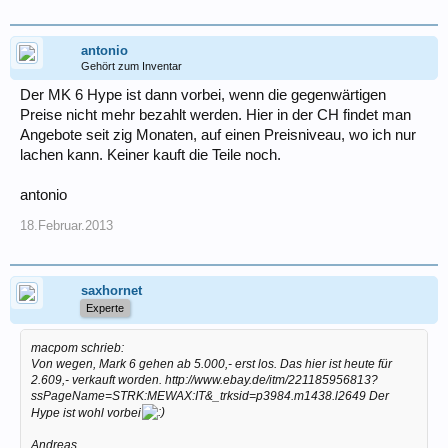
antonio
Gehört zum Inventar
Der MK 6 Hype ist dann vorbei, wenn die gegenwärtigen
Preise nicht mehr bezahlt werden. Hier in der CH findet man
Angebote seit zig Monaten, auf einen Preisniveau, wo ich nur
lachen kann. Keiner kauft die Teile noch.
antonio
18.Februar.2013
saxhornet
Experte
macpom schrieb:
Von wegen, Mark 6 gehen ab 5.000,- erst los. Das hier ist heute für
2.609,- verkauft worden. http://www.ebay.de/itm/221185956813?
ssPageName=STRK:MEWAX:IT&_trksid=p3984.m1438.l2649 Der
Hype ist wohl vorbei
Andreas