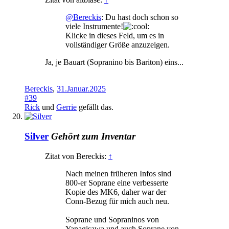
@Bereckis
: Du hast doch schon so
viele Instrumente!
Klicke in dieses Feld, um es in
vollständiger Größe anzuzeigen.
Ja, je Bauart (Sopranino bis Bariton) eins...
Bereckis
,
31.Januar.2025
#39
Rick
und
Gerrie
gefällt das.
Silver
Gehört zum Inventar
Zitat von Bereckis:
↑
Nach meinen früheren Infos sind
800-er Soprane eine verbesserte
Kopie des MK6, daher war der
Conn-Bezug für mich auch neu.
Soprane und Sopraninos von
Yanagisawa und auch Soprane von