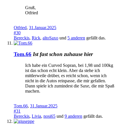
Gruß,
Otfried
Otfried
,
31.Januar.2025
#30
Bereckis
,
Rick
,
altoSaxo
und
5 anderen
gefällt das.
Tom.66
Ist fast schon zuhause hier
Ich habe ein Curved Sopran, bei 1,98 und 100kg
ist das schon echt klein. Aber da stehe ich
mittlerweile drüber, es reicht schon, wenn ich
nicht in die Autos reinpasse, die mir gefallen.
Dann spiele ich zumindest die Saxe, die mir Spaß
machen.
Tom.66
,
31.Januar.2025
#31
Bereckis
,
Livia
,
nosi65
und
9 anderen
gefällt das.