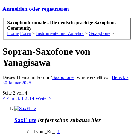
Anmelden oder registrieren
Saxophonforum.de - Die deutschsprachige Saxophon-
Community
Home
Foren
>
Instrumente und Zubehör
>
Saxophone
>
Sopran-Saxofone von
Yanagisawa
Dieses Thema im Forum "
Saxophone
" wurde erstellt von
Bereckis
,
30.Januar.2025
.
Seite 2 von 4
< Zurück
1
2
3
4
Weiter >
SaxFlute
Ist fast schon zuhause hier
Zitat von _Re_:
↑