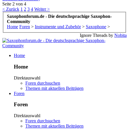
Seite 2 von 4
< Zurück
1
2
3
4
Weiter >
Saxophonforum.de - Die deutschsprachige Saxophon-
Community
Home
Foren
>
Instrumente und Zubehör
>
Saxophone
>
Ignore Threads by
Nobita
Home
Home
Direktauswahl
Foren durchsuchen
Themen mit aktuellen Beiträgen
Foren
Foren
Direktauswahl
Foren durchsuchen
Themen mit aktuellen Beiträgen