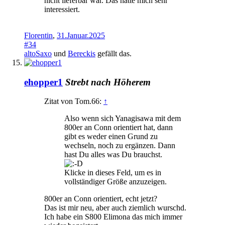
nicht lieferbar war. Das hätte mich sehr
interessiert.
Florentin
,
31.Januar.2025
#34
altoSaxo
und
Bereckis
gefällt das.
ehopper1
Strebt nach Höherem
Zitat von Tom.66:
↑
Also wenn sich Yanagisawa mit dem
800er an Conn orientiert hat, dann
gibt es weder einen Grund zu
wechseln, noch zu ergänzen. Dann
hast Du alles was Du brauchst.
Klicke in dieses Feld, um es in
vollständiger Größe anzuzeigen.
800er an Conn orientiert, echt jetzt?
Das ist mir neu, aber auch ziemlich wurschd.
Ich habe ein S800 Elimona das mich immer