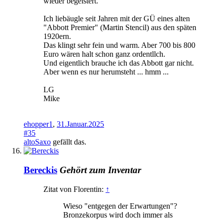
wieder begeistert.
Ich liebäugle seit Jahren mit der GÜ eines alten
"Abbott Premier" (Martin Stencil) aus den späten
1920ern.
Das klingt sehr fein und warm. Aber 700 bis 800
Euro wären halt schon ganz ordentllch.
Und eigentlich brauche ich das Abbott gar nicht.
Aber wenn es nur herumsteht ... hmm ...
LG
Mike
ehopper1
,
31.Januar.2025
#35
altoSaxo
gefällt das.
Bereckis
Gehört zum Inventar
Zitat von Florentin:
↑
Wieso "entgegen der Erwartungen"?
Bronzekorpus wird doch immer als