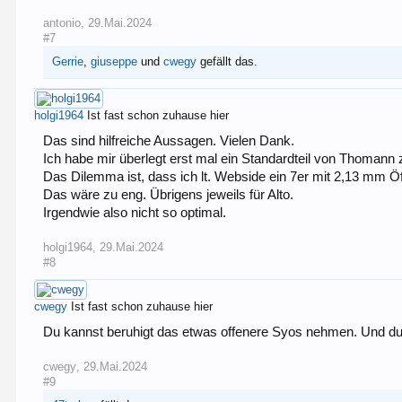
antonio
,
29.Mai.2024
#7
Gerrie
,
giuseppe
und
cwegy
gefällt das.
holgi1964
Ist fast schon zuhause hier
Das sind hilfreiche Aussagen. Vielen Dank.
Ich habe mir überlegt erst mal ein Standardteil von Thomann 
Das Dilemma ist, dass ich lt. Webside ein 7er mit 2,13 mm Ö
Das wäre zu eng. Übrigens jeweils für Alto.
Irgendwie also nicht so optimal.
holgi1964
,
29.Mai.2024
#8
cwegy
Ist fast schon zuhause hier
Du kannst beruhigt das etwas offenere Syos nehmen. Und du
cwegy
,
29.Mai.2024
#9