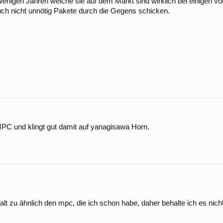
nigen Jahren welche sie auf dem Markt sind wirklich bei einigen v
uch nicht unnötig Pakete durch die Gegens schicken.
MPC und klingt gut damit auf yanagisawa Horn.
t halt zu ähnlich den mpc, die ich schon habe, daher behalte ich es nicht