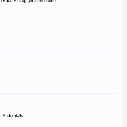
on Euch Einzug gehalten haben.
. Andernfalls...