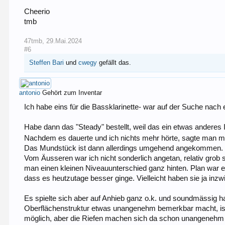
Cheerio
tmb
47tmb
,
29.Mai.2024
#6
Steffen Bari
und
cwegy
gefällt das.
antonio
Gehört zum Inventar
Ich habe eins für die Bassklarinette- war auf der Suche nach 
Habe dann das "Steady" bestellt, weil das ein etwas anderes 
Nachdem es dauerte und ich nichts mehr hörte, sagte man
Das Mundstück ist dann allerdings umgehend angekommen.
Vom Äusseren war ich nicht sonderlich angetan, relativ grob s
man einen kleinen Niveauunterschied ganz hinten. Plan war er
dass es heutzutage besser ginge. Vielleicht haben sie ja inz
Es spielte sich aber auf Anhieb ganz o.k. und soundmässig h
Oberflächenstruktur etwas unangenehm bemerkbar macht, ist
möglich, aber die Riefen machen sich da schon unangenehm