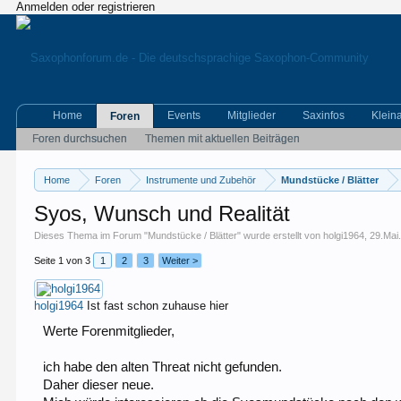
Anmelden oder registrieren
Home
Events
Mitglieder
Saxinfos
Klein
Foren
Foren durchsuchen
Themen mit aktuellen Beiträgen
Home
Foren
Instrumente und Zubehör
Mundstücke / Blätter
Syos, Wunsch und Realität
Dieses Thema im Forum "
Mundstücke / Blätter
" wurde erstellt von
holgi1964
,
29.Mai
Seite 1 von 3
1
2
3
Weiter >
holgi1964
Ist fast schon zuhause hier
Werte Forenmitglieder,
ich habe den alten Threat nicht gefunden.
Daher dieser neue.