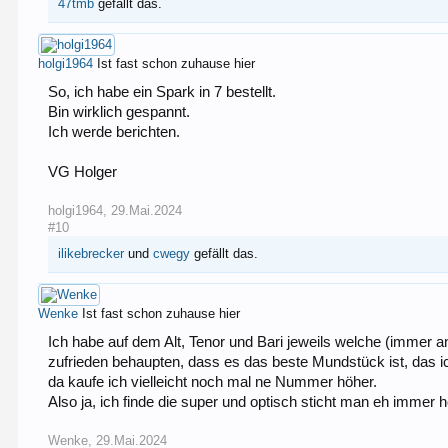
47tmb
gefällt das.
holgi1964
Ist fast schon zuhause hier
So, ich habe ein Spark in 7 bestellt.
Bin wirklich gespannt.
Ich werde berichten.
VG Holger
holgi1964
,
29.Mai.2024
#10
ilikebrecker
und
cwegy
gefällt das.
Wenke
Ist fast schon zuhause hier
Ich habe auf dem Alt, Tenor und Bari jeweils welche (immer an
zufrieden behaupten, dass es das beste Mundstück ist, das ic
da kaufe ich vielleicht noch mal ne Nummer höher.
Also ja, ich finde die super und optisch sticht man eh immer 
Wenke
,
29.Mai.2024