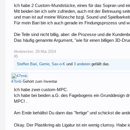
Ich habe 2 Custom-Mundstücke, eines für das Sopran und ein
Mit beiden bin ich sehr zufrieden, auch mit der Betreuung sei
und man ist auf meine Wünsche bzgl. Sound und Spielbarkei
Für mein Bari bin ich auch gerade im Findungsprozess und w
Die Teile sind nicht billig, aber: die Prozesse und die Kunden
Das häufig genannte Argument, "wie für einen billigen 3D-Dru
ilikebrecker
,
29.Mai.2024
#5
Steffen Bari
,
Gerrie
,
Sax-o-K
und
3 anderen
gefällt das.
47tmb
Gehört zum Inventar
Ich habe zwei custom-MPC.
Ich habe bei beiden a.G. des Fagebogens ein Grunddesign d
MPC! .
Am Ende behältst Du dann das "fertige" und schickst die and
Okay. Der Plastikring als Ligatur ist ein wenig clumsy. Habe 