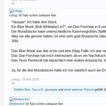
#3
cwegy
Ist fast schon zuhause hier
*räusper* ich habe drei Stück.
Ein Blue Monk (Bob Whittaker) in7*, ein Dan Forshaw in 8 und
Die Mundstücke habe unterschiedliche Kammergrößen, Baffle
Was sie alle gemein haben, ist eine sehr gute Ansprache (das
16M.
Das Blue Monk war das erste und eine Ebay Falle, ich war n
Das Dan Forshaw hat mich interessiert, da es ein Nachdruck
Das Tivon Pennicott hat tatsächlich eine andere Ansprache, 
Ja, für die drei Mundstücke hätte ich mir natürlich auch ein 
cwegy
,
29.Mai.2024
#4
Steffen Bari
,
Sax-o-K
,
giuseppe
und
einer weiteren Person
gefällt d
ilikebrecker
Ist fast schon zuhause hier