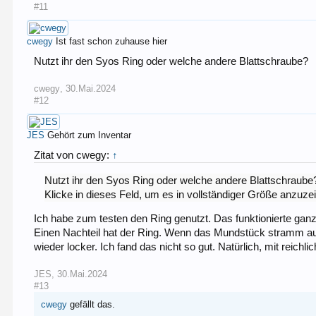
#11
cwegy
Ist fast schon zuhause hier
Nutzt ihr den Syos Ring oder welche andere Blattschraube?
cwegy
,
30.Mai.2024
#12
JES
Gehört zum Inventar
Zitat von cwegy:
↑
Nutzt ihr den Syos Ring oder welche andere Blattschraube
Klicke in dieses Feld, um es in vollständiger Größe anzuze
Ich habe zum testen den Ring genutzt. Das funktionierte ganz
Einen Nachteil hat der Ring. Wenn das Mundstück stramm auf d
wieder locker. Ich fand das nicht so gut. Natürlich, mit rei
JES
,
30.Mai.2024
#13
cwegy
gefällt das.