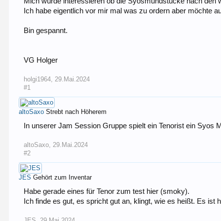
Mich würde interessieren ob die Syosmundstücke nach den we
Ich habe eigentlich vor mir mal was zu ordern aber möchte a
Bin gespannt.
VG Holger
holgi1964
,
29.Mai.2024
#1
altoSaxo
Strebt nach Höherem
In unserer Jam Session Gruppe spielt ein Tenorist ein Syos 
altoSaxo
,
29.Mai.2024
#2
JES
Gehört zum Inventar
Habe gerade eines für Tenor zum test hier (smoky).
Ich finde es gut, es spricht gut an, klingt, wie es heißt. Es is
JES
,
29.Mai.2024