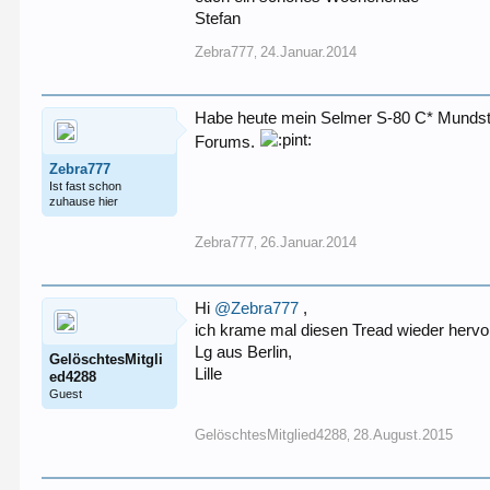
Stefan
Zebra777
24.Januar.2014
,
Habe heute mein Selmer S-80 C* Mundstü
Forums.
Zebra777
Ist fast schon
zuhause hier
Zebra777
26.Januar.2014
,
Hi
@Zebra777
,
ich krame mal diesen Tread wieder herv
Lg aus Berlin,
GelöschtesMitgli
Lille
ed4288
Guest
GelöschtesMitglied4288
28.August.2015
,