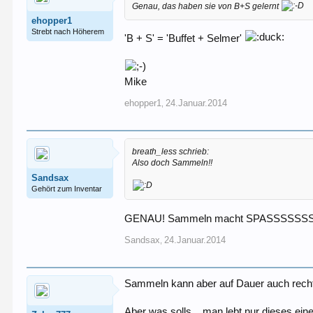
Genau, das haben sie von B+S gelernt
ehopper1
Strebt nach Höherem
'B + S' = 'Buffet + Selmer'
Mike
ehopper1
24.Januar.2014
,
breath_less schrieb:
Also doch Sammeln!!
Sandsax
Gehört zum Inventar
GENAU! Sammeln macht SPASSSSS
Sandsax
24.Januar.2014
,
Sammeln kann aber auf Dauer auch rech
Aber was solls... man lebt nur dieses ein