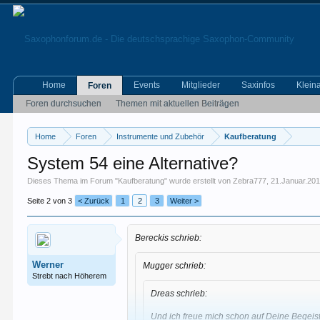
Home
Events
Mitglieder
Saxinfos
Klein
Foren
Foren durchsuchen
Themen mit aktuellen Beiträgen
Home
Foren
Instrumente und Zubehör
Kaufberatung
System 54 eine Alternative?
Dieses Thema im Forum "
Kaufberatung
" wurde erstellt von
Zebra777
,
21.Januar.20
Seite 2 von 3
< Zurück
1
2
3
Weiter >
Bereckis schrieb:
Werner
Mugger schrieb:
Strebt nach Höherem
Dreas schrieb:
Und ich freue mich schon auf Deine Begeis