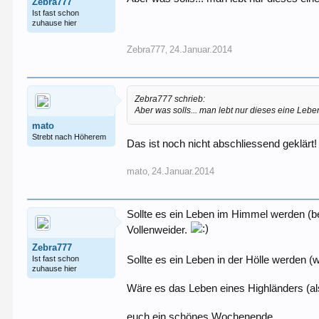
Zebra777
Ist fast schon
zuhause hier
Zebra777
24.Januar.2014
,
Zebra777 schrieb:
Aber was solls... man lebt nur dieses eine Lebe
mato
Strebt nach Höherem
Das ist noch nicht abschliessend geklärt
mato
24.Januar.2014
,
Sollte es ein Leben im Himmel werden (b
Vollenweider.
Zebra777
Ist fast schon
Sollte es ein Leben in der Hölle werden 
zuhause hier
Wäre es das Leben eines Highländers (also
euch ein schönes Wochenende