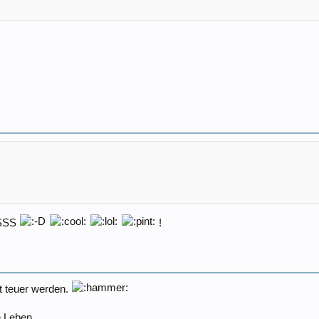
SSSS
!
t teuer werden.
e Leben.