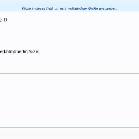
Klicke in dieses Feld, um es in vollständiger Größe anzuzeigen.
Klicke in dieses Feld, um es in vollständiger Größe anzuzeigen.
ed.htm#berlin[/size]