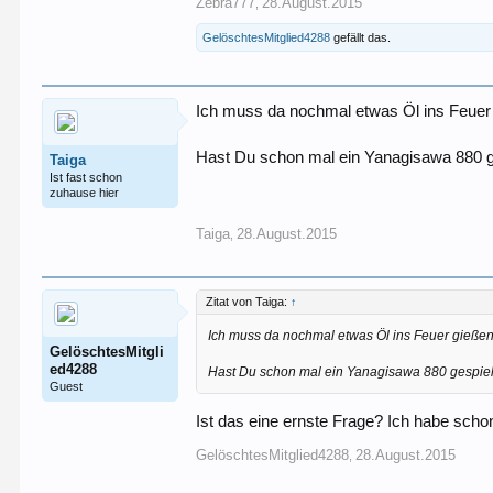
Zebra777
28.August.2015
,
GelöschtesMitglied4288
gefällt das.
Ich muss da nochmal etwas Öl ins Feuer
Hast Du schon mal ein Yanagisawa 880 gespie
Taiga
Ist fast schon
zuhause hier
Taiga
28.August.2015
,
Zitat von Taiga:
↑
Ich muss da nochmal etwas Öl ins Feuer gieße
GelöschtesMitgli
ed4288
Hast Du schon mal ein Yanagisawa 880 gespielt? . .
Guest
Ist das eine ernste Frage? Ich habe schon
GelöschtesMitglied4288
28.August.2015
,