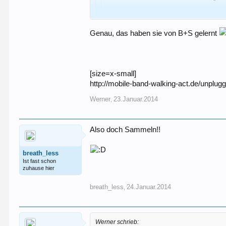
CzG
Dreas
Genau, das haben sie von B+S gelernt
Was ist mit Selmer?
Bauhaus soll auch ziemlich gut sein...
Die sollen auch ganz gute Saxophone bauen...
Liebe Grüße,
[size=x-small]
Guenne
http://mobile-band-walking-act.de/unplugg
Werner
23.Januar.2014
,
Also doch Sammeln!!
breath_less
Ist fast schon
zuhause hier
breath_less
24.Januar.2014
,
Werner schrieb: