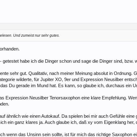
gelesen. Und zumeist nur sehr gutes.
 vorhanden.
 getestet habe ich die Dinger schon und sage die Dinger sind, bzw. wa
mente sehr gut. Qualitativ, nach meiner Meinung absolut in Ordnung. Gl
Kategorie wilderte, für Jupiter XO, 9er und Expression Neusilber ent
, das Du gerade im Mund hat. Es kann, so glaube ich, durchaus ein 
ch das Expression Neusilber Tenorsaxophon eine klare Empfehlung. We
nden.
uf ähnlich wie einen Autokauf. Da spielen bei mir auch Gefühle eine 
ich ein ganz klares ja. Auch glaube ich, daß xy vom Eigenklang her, der
uch wenn das Unsinn sein sollte, ist für mich das richtige Saxophon e