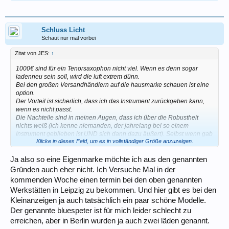
Schluss Licht
Schaut nur mal vorbei
Zitat von JES:
↑
1000€ sind für ein Tenorsaxophon nicht viel. Wenn es denn sogar
ladenneu sein soll, wird die luft extrem dünn.
Bei den großen Versandhändlern auf die hausmarke schauen ist eine
option.
Der Vorteil ist sicherlich, dass ich das Instrument zurückgeben kann,
wenn es nicht passt.
Die Nachteile sind in meinen Augen, dass ich über die Robustheit
nichts weiß (ich kenne niemanden, der jahrelang bei so einem
Instrument geblieben ist UND sich dann dazu äußert). Selbst wenn gab
Klicke in dieses Feld, um es in vollständiger Größe anzuzeigen.
es bis heute dann diverse "facelifts", also das heutige Modell ist nicht
mehr das von vor 5 Jahren (gut oder schlecht?). Und bei einem
Verkauf verliere ich ggf mehr Geld als bei einem gebrauchten
Ja also so eine Eigenmarke möchte ich aus den genannten
Instrument eines namhaften Herstellers bzw eines "Vintage".
Gründen auch eher nicht. Ich Versuche Mal in der
kommenden Woche einen termin bei den oben genannten
Werkstätten in Leipzig zu bekommen. Und hier gibt es bei den
Kleinanzeigen ja auch tatsächlich ein paar schöne Modelle.
Der genannte bluespeter ist für mich leider schlecht zu
erreichen, aber in Berlin wurden ja auch zwei läden genannt.