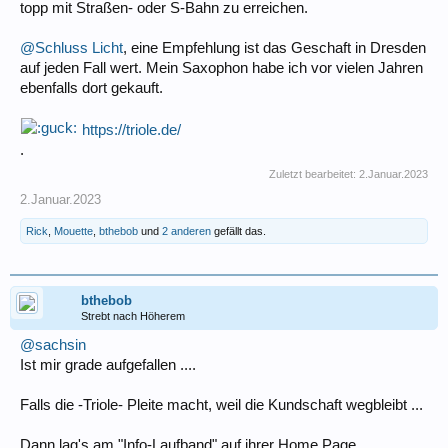
topp mit Straßen- oder S-Bahn zu erreichen.
@Schluss Licht
, eine Empfehlung ist das Geschaft in Dresden
auf jeden Fall wert. Mein Saxophon habe ich vor vielen Jahren
ebenfalls dort gekauft.
https://triole.de/
.
Zuletzt bearbeitet:
2.Januar.2023
2.Januar.2023
Rick
,
Mouette
,
bthebob
und
2 anderen
gefällt das.
bthebob
Strebt nach Höherem
@sachsin
Ist mir grade aufgefallen ....
Falls die -Triole- Pleite macht, weil die Kundschaft wegbleibt ...
Dann lag's am "Info-Laufband" auf ihrer Home Page.