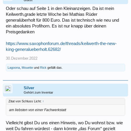
Oder schau auf Seite 1 in den Kleinanzeigen. Da ist mein
Keilwerth,grade letzte Woche bei Mathias Rüder
generalüberholt für 800 Euro. Das ist technisch wie neu und
ein absolutes Profihorn. Es ist nur knapp über deinen
Preisgedanken
https://www.saxophonforum.de/threads/keilwerth-the-new-
king-generalueberholt.62682/
30.Dezember.2022
Lagoona
,
Mouette
und
Rick
gefällt das.
Silver
Gehört zum Inventar
Zitat von Schluss Licht:
↑
am liebsten von einer Fachwerkstatt
Vielleicht gibst Du uns einen Hinweis, wo Du wohnst bzw. wie
weit Du fahren würdest - dann könnte „das Forum“ gezielt