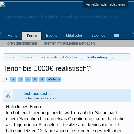
Anmelden oder registrieren
Home
Events
Mitglieder
Saxinfos
Foren
Foren durchsuchen
Themen mit aktuellen Beiträgen
Home
Foren
Instrumente und Zubehör
Kaufberatung
Tenor bis 1000€ realistisch?
1
2
3
4
5
6
Weiter >
Schluss Licht
Schaut nur mal vorbei
Hallo liebes Forum,
Ich hab euch hier angemeldet weil ich auf der Suche nach
einem Saxophon bin und etwas Orientierung suche. Ich habe
als Jugendlicher Alto gelernt, besitze aber keines mehr. Ich
habe die letzten 12 Jahre andere Instrumente gespielt, aber