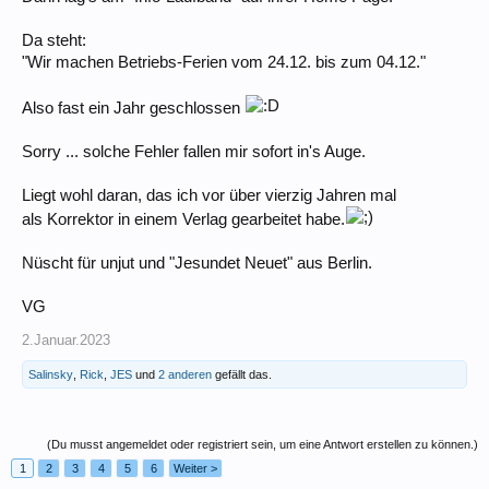
Da steht:
"Wir machen Betriebs-Ferien vom 24.12. bis zum 04.12."
Also fast ein Jahr geschlossen
Sorry ... solche Fehler fallen mir sofort in's Auge.
Liegt wohl daran, das ich vor über vierzig Jahren mal
als Korrektor in einem Verlag gearbeitet habe.
Nüscht für unjut und "Jesundet Neuet" aus Berlin.
VG
2.Januar.2023
Salinsky
,
Rick
,
JES
und
2 anderen
gefällt das.
(Du musst angemeldet oder registriert sein, um eine Antwort erstellen zu können.)
1
2
3
4
5
6
Weiter >