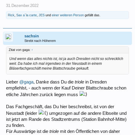
31.Dezember.2022
Rick
,
Sax a`la carte
,
JES
und
einer weiteren Person
gefällt das.
sachsin
Strebt nach Höherem
Zitat von gaga:
↑
Und wenn das alles nichts ist, ist ja auch Dresden nicht so schrecklich
weit. Da habe ich mal irgendwo in der Neustadt in einem
Bläserfachgeschäft meine Blattschraube gekauft.
Lieber
@gaga
, Danke dass Du die
triole
in Dresden
empfiehlst, - auch wenn der Kauf Deiner Blattschraube schon
etliche Jährchen zurück liegen muss
Das Fachgeschäft, das Du hier beschreibst, ist von der
Neustadt (leider
) umgezogen auf die andere Elbseite und
ist jetzt am Rande des Stadtzentrums (Station Bahnhof-Mitte)
zu finden.
Für Auswärtige ist die
triole
mit den Öffentlichen von daher