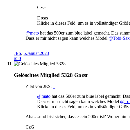
CzG
Dreas
Klicke in dieses Feld, um es in vollständiger Größ
@mato
hat das 500er zum blue label gemacht. Das stimmt 
Dass er mir nicht sagen kann welches Model
@Tobi-Sax
JES
,
5.Januar.2023
#50
Gelöschtes Mitglied 5328
Guest
Zitat von JES:
↑
@mato
hat das 500er zum blue label gemacht. Das 
Dass er mir nicht sagen kann welches Model
@Tob
Klicke in dieses Feld, um es in vollständiger Größ
Aha….und bist sicher, dass es ein 500er ist? Woher nim
CzG