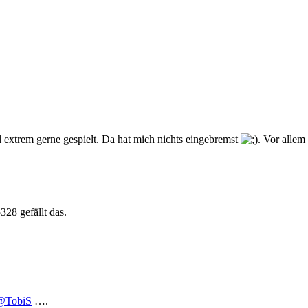
l extrem gerne gespielt. Da hat mich nichts eingebremst
. Vor allem
5328
gefällt das.
@TobiS
….