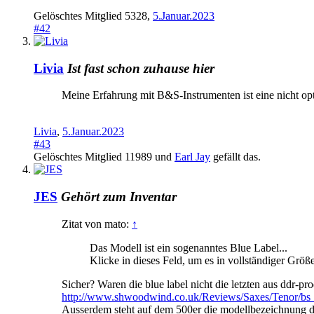
Gelöschtes Mitglied 5328
,
5.Januar.2023
#42
Livia
Ist fast schon zuhause hier
Meine Erfahrung mit B&S-Instrumenten ist eine nicht op
Livia
,
5.Januar.2023
#43
Gelöschtes Mitglied 11989
und
Earl Jay
gefällt das.
JES
Gehört zum Inventar
Zitat von mato:
↑
Das Modell ist ein sogenanntes Blue Label...
Klicke in dieses Feld, um es in vollständiger Größ
Sicher? Waren die blue label nicht die letzten aus ddr-pr
http://www.shwoodwind.co.uk/Reviews/Saxes/Tenor/bs_
Ausserdem steht auf dem 500er die modellbezeichnung drau