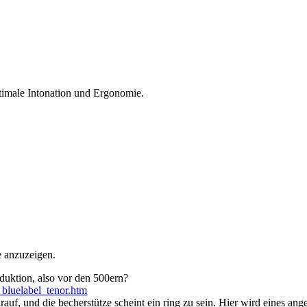
timale Intonation und Ergonomie.
e anzuzeigen.
oduktion, also vor den 500ern?
bluelabel_tenor.htm
f, und die becherstütze scheint ein ring zu sein. Hier wird eines angeb