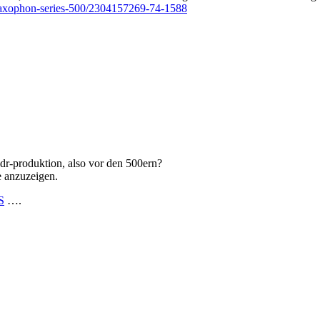
-saxophon-series-500/2304157269-74-1588
 ddr-produktion, also vor den 500ern?
e anzuzeigen.
S
….