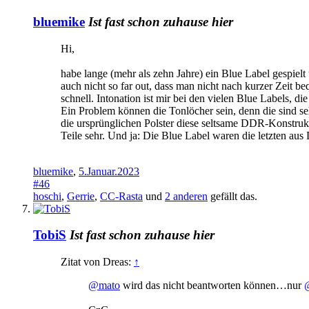
bluemike
Ist fast schon zuhause hier
Hi,
habe lange (mehr als zehn Jahre) ein Blue Label gespielt
auch nicht so far out, dass man nicht nach kurzer Zei
schnell. Intonation ist mir bei den vielen Blue Labels, di
Ein Problem können die Tonlöcher sein, denn die sind se
die ursprünglichen Polster diese seltsame DDR-Konstrukt
Teile sehr. Und ja: Die Blue Label waren die letzten au
bluemike
,
5.Januar.2023
#46
hoschi
,
Gerrie
,
CC-Rasta
und
2 anderen
gefällt das.
TobiS
Ist fast schon zuhause hier
Zitat von Dreas:
↑
@mato
wird das nicht beantworten können…nur