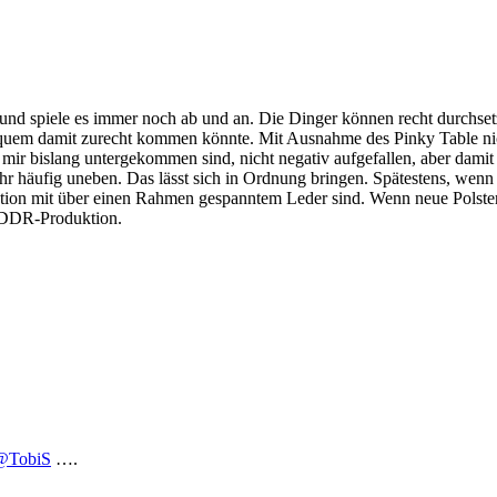
 und spiele es immer noch ab und an. Die Dinger können recht durchsetz
t bequem damit zurecht kommen könnte. Mit Ausnahme des Pinky Table 
e mir bislang untergekommen sind, nicht negativ aufgefallen, aber damit 
hr häufig uneben. Das lässt sich in Ordnung bringen. Spätestens, wenn
ion mit über einen Rahmen gespanntem Leder sind. Wenn neue Polster dr
s DDR-Produktion.
@TobiS
….