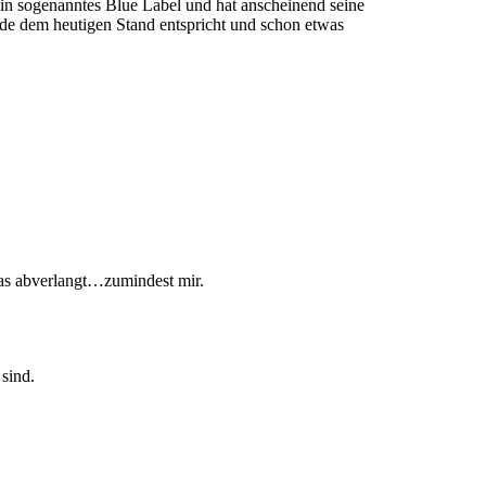
t ein sogenanntes Blue Label und hat anscheinend seine
rade dem heutigen Stand entspricht und schon etwas
was abverlangt…zumindest mir.
sind.