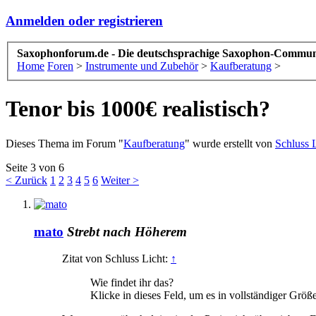
Anmelden oder registrieren
Saxophonforum.de - Die deutschsprachige Saxophon-Commun
Home
Foren
>
Instrumente und Zubehör
>
Kaufberatung
>
Tenor bis 1000€ realistisch?
Dieses Thema im Forum "
Kaufberatung
" wurde erstellt von
Schluss 
Seite 3 von 6
< Zurück
1
2
3
4
5
6
Weiter >
mato
Strebt nach Höherem
Zitat von Schluss Licht:
↑
Wie findet ihr das?
Klicke in dieses Feld, um es in vollständiger Größ