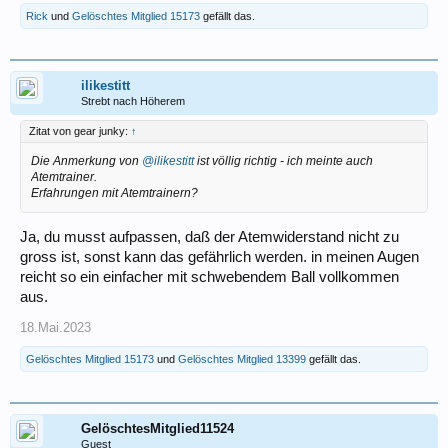
Rick
und
Gelöschtes Mitglied 15173
gefällt das.
ilikestitt
Strebt nach Höherem
Zitat von gear junky:
↑
Die Anmerkung von
@ilikestitt
ist völlig richtig - ich meinte auch
Atemtrainer.
Erfahrungen mit Atemtrainern?
Ja, du musst aufpassen, daß der Atemwiderstand nicht zu
gross ist, sonst kann das gefährlich werden. in meinen Augen
reicht so ein einfacher mit schwebendem Ball vollkommen
aus.
18.Mai.2023
Gelöschtes Mitglied 15173
und
Gelöschtes Mitglied 13399
gefällt das.
GelöschtesMitglied11524
Guest