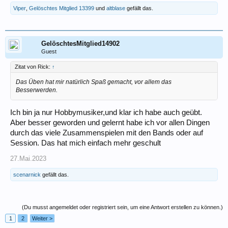
Viper
,
Gelöschtes Mitglied 13399
und
altblase
gefällt das.
GelöschtesMitglied14902
Guest
Zitat von Rick:
↑
Das Üben hat mir natürlich Spaß gemacht, vor allem das
Besserwerden.
Ich bin ja nur Hobbymusiker,und klar ich habe auch geübt.
Aber besser geworden und gelernt habe ich vor allen Dingen
durch das viele Zusammenspielen mit den Bands oder auf
Session. Das hat mich einfach mehr geschult
27.Mai.2023
scenarnick
gefällt das.
(Du musst angemeldet oder registriert sein, um eine Antwort erstellen zu können.)
1
2
Weiter >