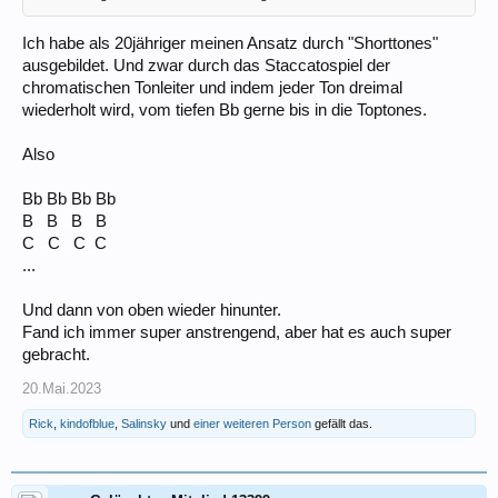
Ich habe als 20jähriger meinen Ansatz durch "Shorttones"
ausgebildet. Und zwar durch das Staccatospiel der
chromatischen Tonleiter und indem jeder Ton dreimal
wiederholt wird, vom tiefen Bb gerne bis in die Toptones.
Also
Bb Bb Bb Bb
B
...
B
...
B
...
B
C
...
C
...
C
_
C
...
Und dann von oben wieder hinunter.
Fand ich immer super anstrengend, aber hat es auch super
gebracht.
20.Mai.2023
Rick
,
kindofblue
,
Salinsky
und
einer weiteren Person
gefällt das.