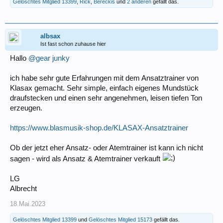
Gelöschtes Mitglied 13399
,
Rick
,
Bereckis
und
2 anderen
gefällt das.
albsax
Ist fast schon zuhause hier
Hallo
@gear junky
ich habe sehr gute Erfahrungen mit dem Ansatztrainer von
Klasax gemacht. Sehr simple, einfach eigenes Mundstück
draufstecken und einen sehr angenehmen, leisen tiefen Ton
erzeugen.
https://www.blasmusik-shop.de/KLASAX-Ansatztrainer
Ob der jetzt eher Ansatz- oder Atemtrainer ist kann ich nicht
sagen - wird als Ansatz & Atemtrainer verkauft
LG
Albrecht
18.Mai.2023
Gelöschtes Mitglied 13399
und
Gelöschtes Mitglied 15173
gefällt das.