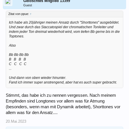
Gelöschtes Mitglied 13399
Guest
Zitat von ppue:
↑
Ich habe als 20jähriger meinen Ansatz durch "Shorttones" ausgebildet.
Und zwar durch das Staccatospiel der chromatischen Tonleiter und
indem jeder Ton dreimal wiederholt wird, vom tiefen Bb gerne bis in die
Toptones.
Also
Bb Bb Bb Bb
B
...
B
...
B
...
B
C
...
C
...
C
_
C
...
Und dann von oben wieder hinunter.
Fand ich immer super anstrengend, aber hat es auch super gebracht.
Stimmt, das habe ich zu nennen vergessen. Nach meinem
Empfinden sind Longtones vor allem was für Atmung
(besonders, wenn man mit Dynamik arbeitet), Shorttones vor
allem was für den Ansatz....
20.Mai.2023