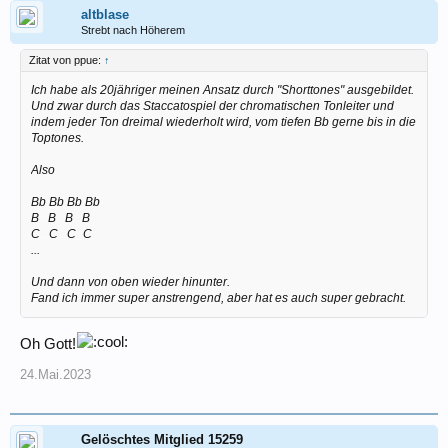
altblase
Strebt nach Höherem
Zitat von ppue:
↑
Ich habe als 20jähriger meinen Ansatz durch "Shorttones" ausgebildet.
Und zwar durch das Staccatospiel der chromatischen Tonleiter und
indem jeder Ton dreimal wiederholt wird, vom tiefen Bb gerne bis in die
Toptones.
Also
Bb Bb Bb Bb
B
...
B
...
B
...
B
C
...
C
...
C
_
C
...
Und dann von oben wieder hinunter.
Fand ich immer super anstrengend, aber hat es auch super gebracht.
Oh Gott!
24.Mai.2023
Gelöschtes Mitglied 15259