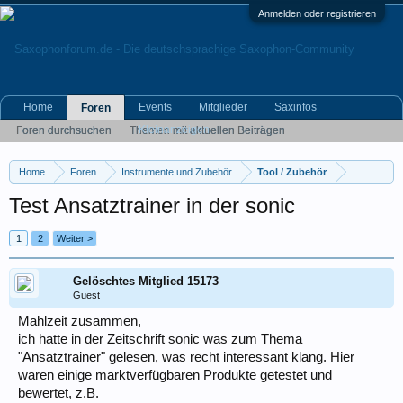
Anmelden oder registrieren
Home
Events
Mitglieder
Saxinfos
Foren
Kleinanzeigen
Foren durchsuchen
Themen mit aktuellen Beiträgen
Home
Foren
Instrumente und Zubehör
Tool / Zubehör
Test Ansatztrainer in der sonic
1
2
Weiter >
Gelöschtes Mitglied 15173
Guest
Mahlzeit zusammen,
ich hatte in der Zeitschrift sonic was zum Thema
"Ansatztrainer" gelesen, was recht interessant klang. Hier
waren einige marktverfügbaren Produkte getestet und
bewertet, z.B.