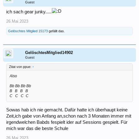
Guest
ich sach gear junky.....
26.Mai.2023
Gelöschtes Mitglied 15173
gefällt das.
GelöschtesMitglied14902
Guest
Zitat von ppue:
↑
Also
Bb Bb Bb Bb
B
...
B
...
B
...
B
C
...
C
...
C
_
C
Sowas hab ich nie gemacht. Dafür hatte ich überhaupt keine
Zeit,ich gabe von Anfang an,schon nach 3 Monaten immer mit
irgendwelchen Babds fespielt ider auf Sessions gespielt. Für
mich war das die beste Schule
26.Mai.2023