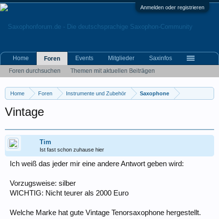
Anmelden oder registrieren
Home
Events
Mitglieder
Saxinfos
Foren
Foren durchsuchen
Themen mit aktuellen Beiträgen
Home
Foren
Instrumente und Zubehör
Saxophone
Vintage
Tim
Ist fast schon zuhause hier
Ich weiß das jeder mir eine andere Antwort geben wird:
Vorzugsweise: silber
WICHTIG: Nicht teurer als 2000 Euro
Welche Marke hat gute Vintage Tenorsaxophone hergestellt.