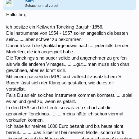
Sam
Schaut nur mal vorbei
Hallo Tim,
ich besitze ein Keilwerth Toneking Baujahr 1956.
Die Instrumente von 1954 - 1957 sollen angeblich die besten
sein.........aber schwer zu bekommen.
Danach lässt die Qualität irgendwie nach.....jedenfalls bei den
Modellen, die ich angespielt habe.
Die Tonekings sind super solide und angenehmer zu greifen
als wie die anderen Vintages..........gut....man muss sich dran
gewöhnen, aber es lohnt sich.
Mit einem passenden MPC und vielleicht zusätzlichem S
Bogen lässt sich der Klang so gestalten, wie du es dir
vorstellst.
Falls Du an ein solches Instrument kommen könntest.......spiel
es an und greif zu, wenn es gefällt.
In den USA sind die Leute so was von scharf auf die
genannten Tonekings...........meins hätte ich schon viermal
verkaufen können.
Ich habe für meines 1600 Euro bezahlt und bis heute nicht
bereut............das Silber ist bei meinem Modell schon stark
abgegriffen auf der Rückseite............aber nach dem Aussehen