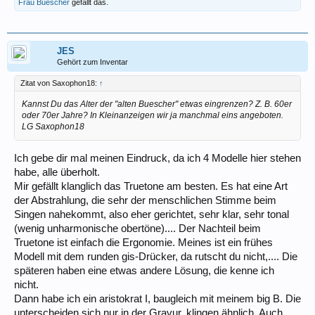
Frau Buescher
gefällt das.
JES
Gehört zum Inventar
Zitat von Saxophon18:
↑
Kannst Du das Alter der "alten Buescher" etwas eingrenzen? Z. B. 60er
oder 70er Jahre? In Kleinanzeigen wir ja manchmal eins angeboten.
LG Saxophon18
Ich gebe dir mal meinen Eindruck, da ich 4 Modelle hier stehen
habe, alle überholt.
Mir gefällt klanglich das Truetone am besten. Es hat eine Art
der Abstrahlung, die sehr der menschlichen Stimme beim
Singen nahekommt, also eher gerichtet, sehr klar, sehr tonal
(wenig unharmonische obertöne).... Der Nachteil beim
Truetone ist einfach die Ergonomie. Meines ist ein frühes
Modell mit dem runden gis-Drücker, da rutscht du nicht,.... Die
späteren haben eine etwas andere Lösung, die kenne ich
nicht.
Dann habe ich ein aristokrat I, baugleich mit meinem big B. Die
unterscheiden sich nur in der Gravur, klingen ähnlich. Auch