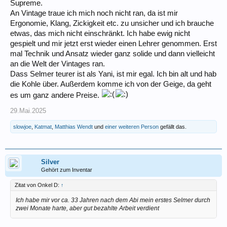
Supreme.
An Vintage traue ich mich noch nicht ran, da ist mir
Ergonomie, Klang, Zickigkeit etc. zu unsicher und ich brauche
etwas, das mich nicht einschränkt. Ich habe ewig nicht
gespielt und mir jetzt erst wieder einen Lehrer genommen. Erst
mal Technik und Ansatz wieder ganz solide und dann vielleicht
an die Welt der Vintages ran.
Dass Selmer teurer ist als Yani, ist mir egal. Ich bin alt und hab
die Kohle über. Außerdem komme ich von der Geige, da geht
es um ganz andere Preise.
29.Mai.2025
slowjoe
,
Katmat
,
Matthias Wendt
und
einer weiteren Person
gefällt das.
Silver
Gehört zum Inventar
Zitat von Onkel D:
↑
Ich habe mir vor ca. 33 Jahren nach dem Abi mein erstes Selmer durch
zwei Monate harte, aber gut bezahlte Arbeit verdient