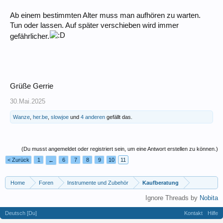
Ab einem bestimmten Alter muss man aufhören zu warten.
Tun oder lassen. Auf später verschieben wird immer
gefährlicher.
Grüße Gerrie
30.Mai.2025
Wanze
,
her.be
,
slowjoe
und
4 anderen
gefällt das.
(Du musst angemeldet oder registriert sein, um eine Antwort erstellen zu können.)
< Zurück
1
6
7
8
9
10
11
←
Home
Foren
Instrumente und Zubehör
Kaufberatung
Ignore Threads by
Nobita
Deutsch [Du]
Kontakt
Hilfe