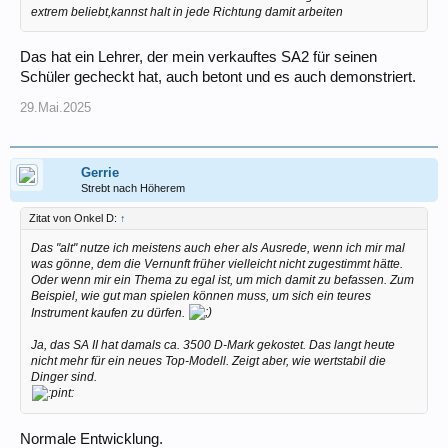
extrem beliebt,kannst halt in jede Richtung damit arbeiten
Das hat ein Lehrer, der mein verkauftes SA2 für seinen
Schüler gecheckt hat, auch betont und es auch demonstriert.
29.Mai.2025
Gerrie
Strebt nach Höherem
Zitat von Onkel D:
↑
Das "alt" nutze ich meistens auch eher als Ausrede, wenn ich mir mal
was gönne, dem die Vernunft früher vielleicht nicht zugestimmt hätte.
Oder wenn mir ein Thema zu egal ist, um mich damit zu befassen. Zum
Beispiel, wie gut man spielen können muss, um sich ein teures
Instrument kaufen zu dürfen.
Ja, das SA II hat damals ca. 3500 D-Mark gekostet. Das langt heute
nicht mehr für ein neues Top-Modell. Zeigt aber, wie wertstabil die
Dinger sind.
Normale Entwicklung.