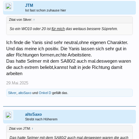
JTM
Ist fast schon zuhause hier
Zitat von Silver:
↑
So ein WO10 oder 20 ist
für mich
das weitaus bessere Süprehm.
Ich finde die Yanis sind sehr neutral,ohne eigenen Charakter.
Und das meine ich positiv. Die Yanis lassen sich sehr gut in
aller Richtungen formen,echte Arbeitstiere.
Das hatte Selmer mit dem SA80/2 auch mal.deswegen waren
die auch extrem beliebt,kannst halt in jede Richtung damit
arbeiten
29.Mai.2025
Silver
,
altoSaxo
und
Onkel D
gefällt das.
altoSaxo
Strebt nach Höherem
Zitat von JTM:
↑
Das hatte Selmer mit dem SA80/2 auch mal.deswegen waren die auch