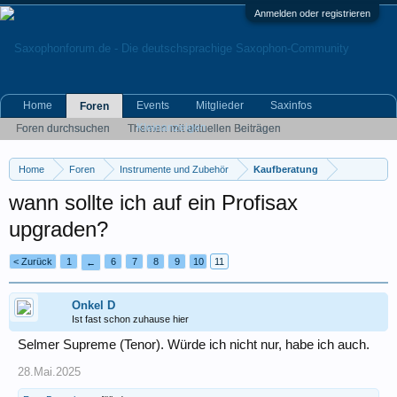
Anmelden oder registrieren
Home
Events
Mitglieder
Saxinfos
Foren
Kleinanzeigen
Foren durchsuchen
Themen mit aktuellen Beiträgen
Home
Foren
Instrumente und Zubehör
Kaufberatung
wann sollte ich auf ein Profisax
upgraden?
< Zurück
1
6
7
8
9
10
11
←
Onkel D
Ist fast schon zuhause hier
Selmer Supreme (Tenor). Würde ich nicht nur, habe ich auch.
28.Mai.2025