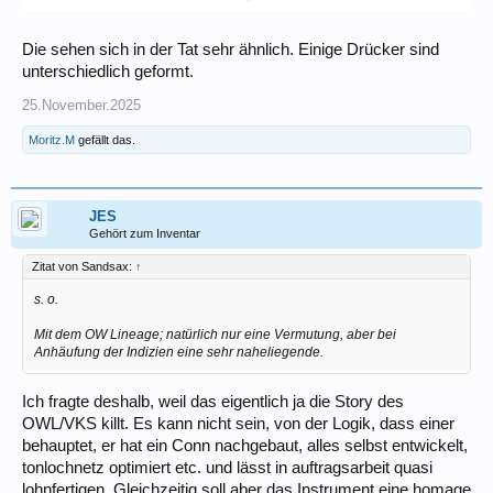
Die sehen sich in der Tat sehr ähnlich. Einige Drücker sind
unterschiedlich geformt.
25.November.2025
Moritz.M
gefällt das.
JES
Gehört zum Inventar
Zitat von Sandsax:
↑
s. o.
Mit dem OW Lineage; natürlich nur eine Vermutung, aber bei
Anhäufung der Indizien eine sehr naheliegende.
Ich fragte deshalb, weil das eigentlich ja die Story des
OWL/VKS killt. Es kann nicht sein, von der Logik, dass einer
behauptet, er hat ein Conn nachgebaut, alles selbst entwickelt,
tonlochnetz optimiert etc. und lässt in auftragsarbeit quasi
lohnfertigen. Gleichzeitig soll aber das Instrument eine homage