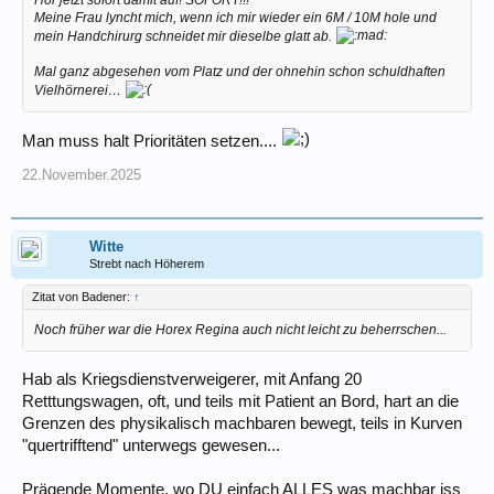
Meine Frau lyncht mich, wenn ich mir wieder ein 6M / 10M hole und
mein Handchirurg schneidet mir dieselbe glatt ab.
Mal ganz abgesehen vom Platz und der ohnehin schon schuldhaften
Vielhörnerei…
Man muss halt Prioritäten setzen....
22.November.2025
Witte
Strebt nach Höherem
Zitat von Badener:
↑
Noch früher war die Horex Regina auch nicht leicht zu beherrschen...
Hab als Kriegsdienstverweigerer, mit Anfang 20
Retttungswagen, oft, und teils mit Patient an Bord, hart an die
Grenzen des physikalisch machbaren bewegt, teils in Kurven
"quertrifftend" unterwegs gewesen...
Prägende Momente, wo DU einfach ALLES was machbar iss