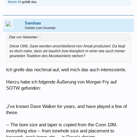
Moritz.M
gefällt das.
Sandsax
Gehört zum Inventar
Zitat von Sebastian:
↑
Diese OWL-Saxe werden anschließend von Amati produziert. Da liegt
es doch nahe, dass sie baulich bzw klanglich in einer wie auch immer
gearteten Tradition des Musikwinkels stehen?
Ich greife das nochmal auf, weil mich das auch interessierte.
Hierzu habe ich folgende Äußerung von Morgan Fry auf
SOTW gefunden:
„I've known Dave Walker for years, and have played a few of
these.
-- The bore size and taper is copied from the Conn 10M,
everything else -- from tonehole size and placement to
keywork, neck taper, etc. -- is Dave's design.