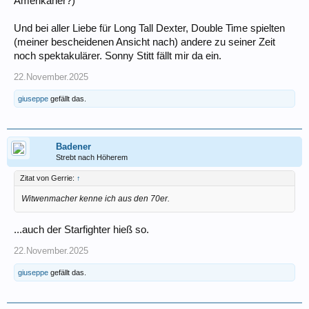
Amerikaner?)
Und bei aller Liebe für Long Tall Dexter, Double Time spielten
(meiner bescheidenen Ansicht nach) andere zu seiner Zeit
noch spektakulärer. Sonny Stitt fällt mir da ein.
22.November.2025
giuseppe
gefällt das.
Badener
Strebt nach Höherem
Zitat von Gerrie:
↑
Witwenmacher kenne ich aus den 70er.
...auch der Starfighter hieß so.
22.November.2025
giuseppe
gefällt das.