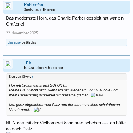
Kohlertfan
Strebt nach Höherem
Das modernste Horn, das Charlie Parker gespielt hat war ein
Graftone!
22.November.2025
giuseppe
gefällt das.
_Eb
Ist fast schon zuhause hier
Zitat von Silver:
↑
Hör jetzt sofort damit auf! SOFORT!!!
Meine Frau lyncht mich, wenn ich mir wieder ein 6M / 10M hole und
mein Handchirurg schneidet mir dieselbe glatt ab.
Mal ganz abgesehen vom Platz und der ohnehin schon schuldhaften
Vielhörnerei…
NUN das mit der Vielhörnerei kann man beheben ---- ich hätte
da noch Platz...