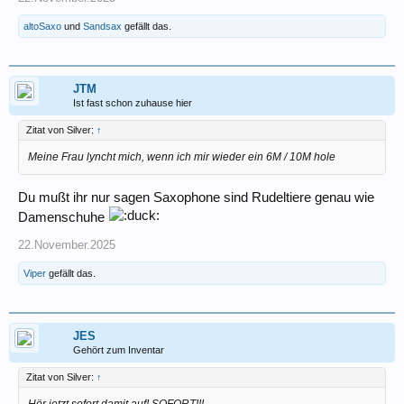
altoSaxo
und
Sandsax
gefällt das.
JTM
Ist fast schon zuhause hier
Zitat von Silver:
↑
Meine Frau lyncht mich, wenn ich mir wieder ein 6M / 10M hole
Du mußt ihr nur sagen Saxophone sind Rudeltiere genau wie
Damenschuhe
22.November.2025
Viper
gefällt das.
JES
Gehört zum Inventar
Zitat von Silver:
↑
Hör jetzt sofort damit auf! SOFORT!!!