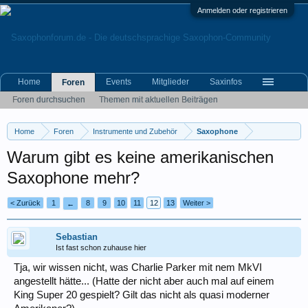
Anmelden oder registrieren
Home
Events
Mitglieder
Saxinfos
Foren
Foren durchsuchen
Themen mit aktuellen Beiträgen
Home
Foren
Instrumente und Zubehör
Saxophone
Warum gibt es keine amerikanischen
Saxophone mehr?
< Zurück
1
8
9
10
11
12
13
Weiter >
←
Sebastian
Ist fast schon zuhause hier
Tja, wir wissen nicht, was Charlie Parker mit nem MkVI
angestellt hätte... (Hatte der nicht aber auch mal auf einem
King Super 20 gespielt? Gilt das nicht als quasi moderner