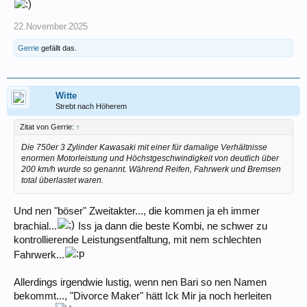
22.November.2025
Gerrie
gefällt das.
Witte
Strebt nach Höherem
Zitat von Gerrie:
↑
Die 750er 3 Zylinder Kawasaki mit einer für damalige Verhältnisse
enormen Motorleistung und Höchstgeschwindigkeit von deutlich über
200 km/h wurde so genannt. Während Reifen, Fahrwerk und Bremsen
total überlastet waren.
Und nen "böser" Zweitakter..., die kommen ja eh immer
brachial...
Iss ja dann die beste Kombi, ne schwer zu
kontrollierende Leistungsentfaltung, mit nem schlechten
Fahrwerk...
Allerdings irgendwie lustig, wenn nen Bari so nen Namen
bekommt..., "Divorce Maker" hätt Ick Mir ja noch herleiten