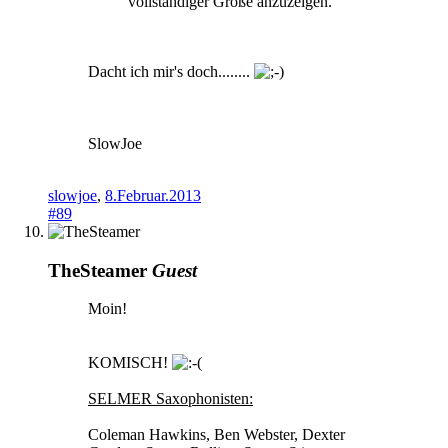
vollständiger Größe anzuzeigen.
Dacht ich mir's doch........
SlowJoe
slowjoe
,
8.Februar.2013
#89
TheSteamer
Guest
Moin!
KOMISCH!
SELMER Saxophonisten:
Coleman Hawkins, Ben Webster, Dexter