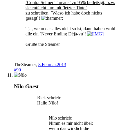
`Contra Selmer Threads` zu 95% befleißigt, bzw.
sie entfacht, um mit `letzter Tinte`
zu schreiben, `Wieso ich habe doch nichts
gesagt`!
Tja, wenn das alles nicht so ist, dann haben wohl
alle ein `Never Ending Dèjà-vu`!
Grüße the Steamer
TheSteamer
,
8.Februar.2013
#90
Nilo
Guest
Rick schrieb:
Hallo Nilo!
Nilo schrieb:
Nimm es mir nicht übel:
wenn das wirklich die