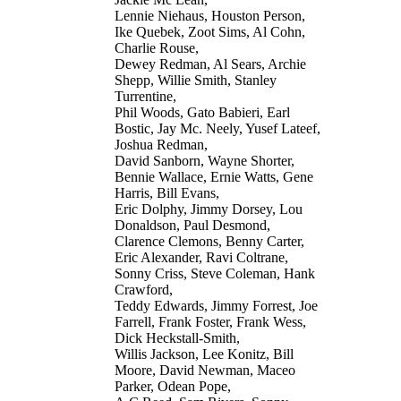
Lennie Niehaus, Houston Person,
Ike Quebek, Zoot Sims, Al Cohn,
Charlie Rouse,
Dewey Redman, Al Sears, Archie
Shepp, Willie Smith, Stanley
Turrentine,
Phil Woods, Gato Babieri, Earl
Bostic, Jay Mc. Neely, Yusef Lateef,
Joshua Redman,
David Sanborn, Wayne Shorter,
Bennie Wallace, Ernie Watts, Gene
Harris, Bill Evans,
Eric Dolphy, Jimmy Dorsey, Lou
Donaldson, Paul Desmond,
Clarence Clemons, Benny Carter,
Eric Alexander, Ravi Coltrane,
Sonny Criss, Steve Coleman, Hank
Crawford,
Teddy Edwards, Jimmy Forrest, Joe
Farrell, Frank Foster, Frank Wess,
Dick Heckstall-Smith,
Willis Jackson, Lee Konitz, Bill
Moore, David Newman, Maceo
Parker, Odean Pope,