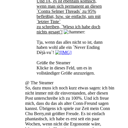
Und JA, es ist ebenfalls komisch,
wenn man sich permanent an diesen
`Contra Selmer Threads` zu 95%
befleißigt, bzw. sie entfacht, um mit
`letzter Tinte`
zu schreiben, `Wieso ich habe doch
nichts gesagt`!
Tja, wenn das alles nicht so ist, dann
haben wohl alle ein `Never Ending
Dèjà-vu`!
Grüße the Steamer
Klicke in dieses Feld, um es in
vollständiger Größe anzuzeigen.
@ The Steamer
So, dazu muss ich noch kurz etwas sagen: ich bin
nicht immer mit dir einverstanden, aber diesen
Post unterschreibe ich zu 100%. Und ich freue
mich, dass du das als alter Conn-Freund sagen
kannst. Übrigens ich spiele zur Zeit mein Conn
Chu Berry,mit größter Freude. Es ist einfach
phantastisch, ich habe es erst seit ein paar
Wochen, wenn nicht die Ergonomie wäre,