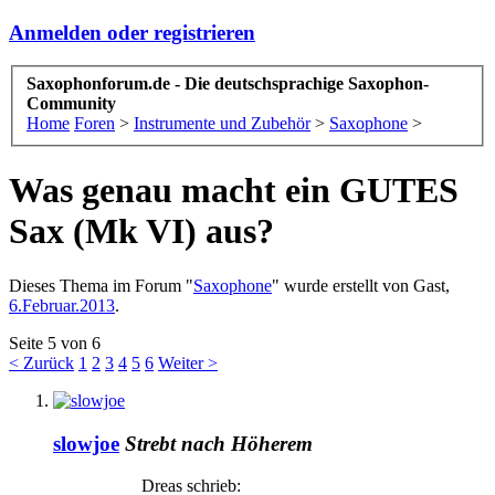
Anmelden oder registrieren
Saxophonforum.de - Die deutschsprachige Saxophon-
Community
Home
Foren
>
Instrumente und Zubehör
>
Saxophone
>
Was genau macht ein GUTES
Sax (Mk VI) aus?
Dieses Thema im Forum "
Saxophone
" wurde erstellt von
Gast
,
6.Februar.2013
.
Seite 5 von 6
< Zurück
1
2
3
4
5
6
Weiter >
slowjoe
Strebt nach Höherem
Dreas schrieb: