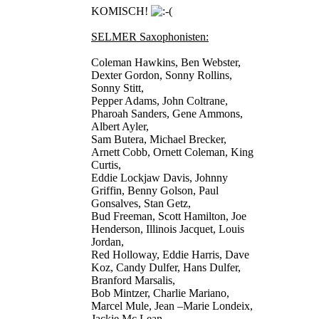
KOMISCH!
SELMER Saxophonisten:
Coleman Hawkins, Ben Webster,
Dexter Gordon, Sonny Rollins,
Sonny Stitt,
Pepper Adams, John Coltrane,
Pharoah Sanders, Gene Ammons,
Albert Ayler,
Sam Butera, Michael Brecker,
Arnett Cobb, Ornett Coleman, King
Curtis,
Eddie Lockjaw Davis, Johnny
Griffin, Benny Golson, Paul
Gonsalves, Stan Getz,
Bud Freeman, Scott Hamilton, Joe
Henderson, Illinois Jacquet, Louis
Jordan,
Red Holloway, Eddie Harris, Dave
Koz, Candy Dulfer, Hans Dulfer,
Branford Marsalis,
Bob Mintzer, Charlie Mariano,
Marcel Mule, Jean –Marie Londeix,
Jackie Mc Lean,