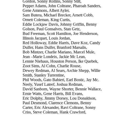
Gordon, Sonny Rollins, Sonny Stitt,
Pepper Adams, John Coltrane, Pharoah Sanders,
Gene Ammons, Albert Ayler,
Sam Butera, Michael Brecker, Arnett Cobb,
Ornett Coleman, King Curtis,
Eddie Lockjaw Davis, Johnny Griffin, Benny
Golson, Paul Gonsalves, Stan Getz,
Bud Freeman, Scott Hamilton, Joe Henderson,
Illinois Jacquet, Louis Jordan,
Red Holloway, Eddie Harris, Dave Koz, Candy
Dulfer, Hans Dulfer, Branford Marsalis,
Bob Mintzer, Charlie Mariano, Marcel Mule,
Jean –Marie Londeix, Jackie Mc Lean,
Lennie Niehaus, Houston Person, Ike Quebek,
Zoot Sims, Al Cohn, Charlie Rouse,
Dewey Redman, Al Sears, Archie Shepp, Willie
Smith, Stanley Turrentine,
Phil Woods, Gato Babieri, Earl Bostic, Jay Mc.
Neely, Yusef Lateef, Joshua Redman,
David Sanborn, Wayne Shorter, Bennie Wallace,
Ernie Watts, Gene Harris, Bill Evans,
Eric Dolphy, Jimmy Dorsey, Lou Donaldson,
Paul Desmond, Clarence Clemons, Benny
Carter, Eric Alexander, Ravi Coltrane, Sonny
Criss, Steve Coleman, Hank Crawford,