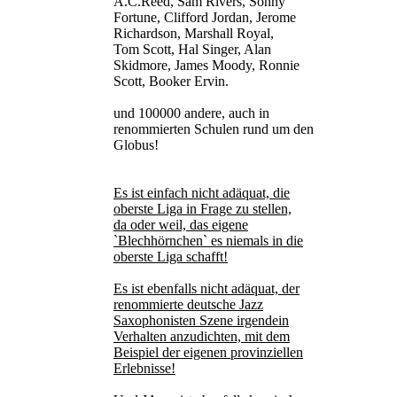
A.C.Reed, Sam Rivers, Sonny
Fortune, Clifford Jordan, Jerome
Richardson, Marshall Royal,
Tom Scott, Hal Singer, Alan
Skidmore, James Moody, Ronnie
Scott, Booker Ervin.
und 100000 andere, auch in
renommierten Schulen rund um den
Globus!
Es ist einfach nicht adäquat, die
oberste Liga in Frage zu stellen,
da oder weil, das eigene
`Blechhörnchen` es niemals in die
oberste Liga schafft!
Es ist ebenfalls nicht adäquat, der
renommierte deutsche Jazz
Saxophonisten Szene irgendein
Verhalten anzudichten, mit dem
Beispiel der eigenen provinziellen
Erlebnisse!