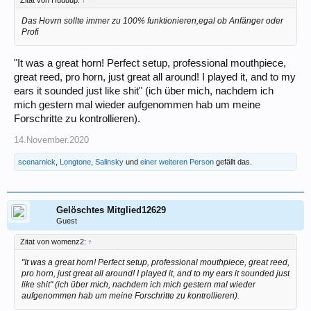
Zitat von Huuuup:
↑
Das Hovrn sollte immer zu 100% funktionieren,egal ob Anfänger oder
Profi
"It was a great horn! Perfect setup, professional mouthpiece,
great reed, pro horn, just great all around! I played it, and to my
ears it sounded just like shit" (ich über mich, nachdem ich
mich gestern mal wieder aufgenommen hab um meine
Forschritte zu kontrollieren).
14.November.2020
scenarnick
,
Longtone
,
Salinsky
und
einer weiteren Person
gefällt das.
Gelöschtes Mitglied12629
Guest
Zitat von womenz2:
↑
"It was a great horn! Perfect setup, professional mouthpiece, great reed,
pro horn, just great all around! I played it, and to my ears it sounded just
like shit" (ich über mich, nachdem ich mich gestern mal wieder
aufgenommen hab um meine Forschritte zu kontrollieren).