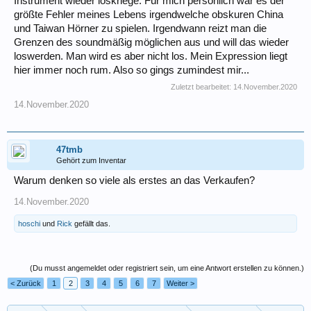
Instrument wieder loskriege. Für mich persönlich war es der
größte Fehler meines Lebens irgendwelche obskuren China
und Taiwan Hörner zu spielen. Irgendwann reizt man die
Grenzen des soundmäßig möglichen aus und will das wieder
loswerden. Man wird es aber nicht los. Mein Expression liegt
hier immer noch rum. Also so gings zumindest mir...
Zuletzt bearbeitet:
14.November.2020
14.November.2020
47tmb
Gehört zum Inventar
Warum denken so viele als erstes an das Verkaufen?
14.November.2020
hoschi
und
Rick
gefällt das.
(Du musst angemeldet oder registriert sein, um eine Antwort erstellen zu können.)
< Zurück
1
2
3
4
5
6
7
Weiter >