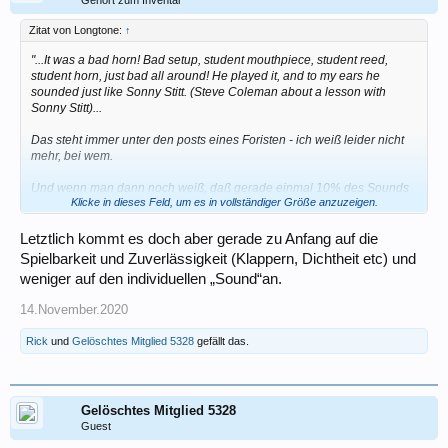
Zitat von Longtone:
↑
"...It was a bad horn! Bad setup, student mouthpiece, student reed,
student horn, just bad all around! He played it, and to my ears he
sounded just like Sonny Stitt. (Steve Coleman about a lesson with
Sonny Stitt)...
Das steht immer unter den posts eines Foristen - ich weiß leider nicht
mehr, bei wem.
Und wenn man dann noch weiß, daß gerade einmal 10% des Sounds
Klicke in dieses Feld, um es in vollständiger Größe anzuzeigen.
vom Saxophon selbst abhängig sind, der Rest von Blättchen,
Mundstück und v.a. dem Können des Musikers - dann relativiert sich
doch manche heiße Diskussion.
Letztlich kommt es doch aber gerade zu Anfang auf die
Spielbarkeit und Zuverlässigkeit (Klappern, Dichtheit etc) und
weniger auf den individuellen „Sound“an.
14.November.2020
Rick
und
Gelöschtes Mitglied 5328
gefällt das.
Gelöschtes Mitglied 5328
Guest