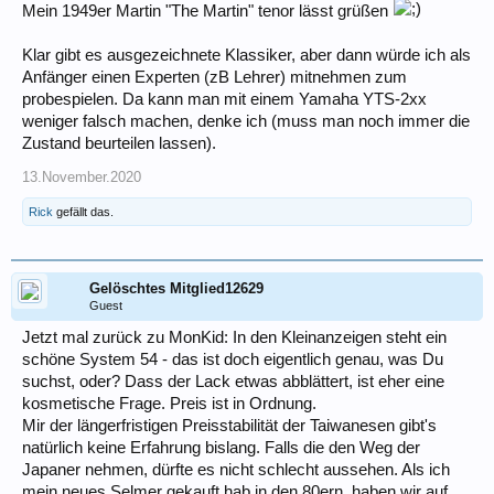
Mein 1949er Martin "The Martin" tenor lässt grüßen
Klar gibt es ausgezeichnete Klassiker, aber dann würde ich als
Anfänger einen Experten (zB Lehrer) mitnehmen zum
probespielen. Da kann man mit einem Yamaha YTS-2xx
weniger falsch machen, denke ich (muss man noch immer die
Zustand beurteilen lassen).
13.November.2020
Rick
gefällt das.
Gelöschtes Mitglied12629
Guest
Jetzt mal zurück zu MonKid: In den Kleinanzeigen steht ein
schöne System 54 - das ist doch eigentlich genau, was Du
suchst, oder? Dass der Lack etwas abblättert, ist eher eine
kosmetische Frage. Preis ist in Ordnung.
Mir der längerfristigen Preisstabilität der Taiwanesen gibt's
natürlich keine Erfahrung bislang. Falls die den Weg der
Japaner nehmen, dürfte es nicht schlecht aussehen. Als ich
mein neues Selmer gekauft hab in den 80ern, haben wir auf