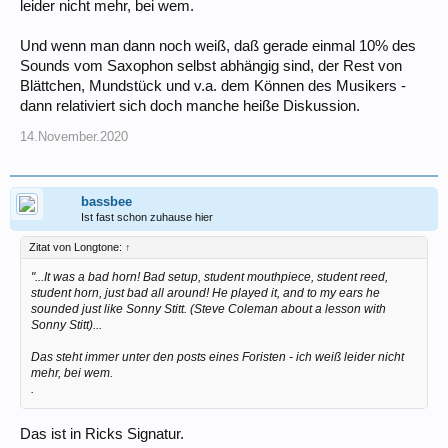
leider nicht mehr, bei wem.
Und wenn man dann noch weiß, daß gerade einmal 10% des
Sounds vom Saxophon selbst abhängig sind, der Rest von
Blättchen, Mundstück und v.a. dem Können des Musikers -
dann relativiert sich doch manche heiße Diskussion.
14.November.2020
bassbee
Ist fast schon zuhause hier
Zitat von Longtone:
↑
"...It was a bad horn! Bad setup, student mouthpiece, student reed,
student horn, just bad all around! He played it, and to my ears he
sounded just like Sonny Stitt. (Steve Coleman about a lesson with
Sonny Stitt)...
Das steht immer unter den posts eines Foristen - ich weiß leider nicht
mehr, bei wem.
.
Das ist in Ricks Signatur.