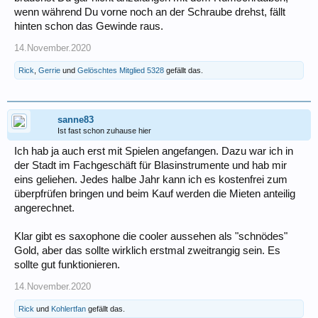
wenn während Du vorne noch an der Schraube drehst, fällt
hinten schon das Gewinde raus.
14.November.2020
Rick
,
Gerrie
und
Gelöschtes Mitglied 5328
gefällt das.
sanne83
Ist fast schon zuhause hier
Ich hab ja auch erst mit Spielen angefangen. Dazu war ich in
der Stadt im Fachgeschäft für Blasinstrumente und hab mir
eins geliehen. Jedes halbe Jahr kann ich es kostenfrei zum
überpfrüfen bringen und beim Kauf werden die Mieten anteilig
angerechnet.
Klar gibt es saxophone die cooler aussehen als "schnödes"
Gold, aber das sollte wirklich erstmal zweitrangig sein. Es
sollte gut funktionieren.
14.November.2020
Rick
und
Kohlertfan
gefällt das.