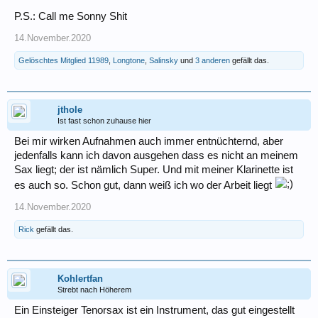
P.S.: Call me Sonny Shit
14.November.2020
Gelöschtes Mitglied 11989
,
Longtone
,
Salinsky
und
3 anderen
gefällt das.
jthole
Ist fast schon zuhause hier
Bei mir wirken Aufnahmen auch immer entnüchternd, aber
jedenfalls kann ich davon ausgehen dass es nicht an meinem
Sax liegt; der ist nämlich Super. Und mit meiner Klarinette ist
es auch so. Schon gut, dann weiß ich wo der Arbeit liegt
14.November.2020
Rick
gefällt das.
Kohlertfan
Strebt nach Höherem
Ein Einsteiger Tenorsax ist ein Instrument, das gut eingestellt