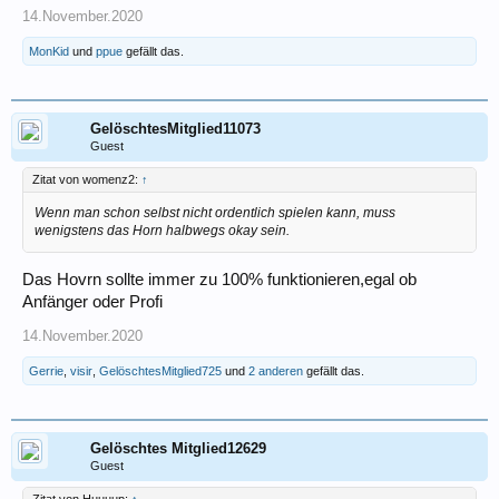
14.November.2020
MonKid
und
ppue
gefällt das.
GelöschtesMitglied11073
Guest
Zitat von womenz2:
↑
Wenn man schon selbst nicht ordentlich spielen kann, muss
wenigstens das Horn halbwegs okay sein.
Das Hovrn sollte immer zu 100% funktionieren,egal ob
Anfänger oder Profi
14.November.2020
Gerrie
,
visir
,
GelöschtesMitglied725
und
2 anderen
gefällt das.
Gelöschtes Mitglied12629
Guest