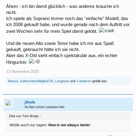
Ähem - ich bin damit glücklich - was anderes brauche ich
nicht.
Ich spiele als Soprano immer noch das "einfache" Modell, das
ich 2008 gekauft habe, und wurde gerade nach dem Auftritt vor
zwei Wochen sehr für mein Spiel damit gelobt.
Und die neuen Alto sowie Tenor habe ich mir aus Spaß
gekauft, gebraucht hätte ich sie nicht.
Aber das X-Old sieht einfach spektakulär aus, ein echter
Hingucker.
13.November.2020
Wanze
,
GelöschtesMitglied725
,
Longtone
und
3 anderen
gefällt das.
jthole
Ist fast schon zuhause hier
Zitat von Tom Brady:
↑
Wollte auch nur sagen:
New is not always better