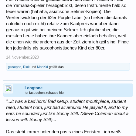
die Yamaha-Spieler herabgeblickt, deren Instrumente halb so
teuer waren (hahaha, asiatische Selmer-Kopien). Die
Wertentwicklung der 62er Purple Label (so hießen die damals
natürlich noch nicht) relativ zum Kaufpreis war aber dann
genauso gut wie bei meinem Selmer. Ich glaube aber, die
meisten Leute haben ihre Kannen aber einfach behalten, weil
die einen wie die anderen aus der Zeit ziemlich geil sind. Finde
ich jedenfalls als saxophonistisches Kind der 80er.
14.November.2020
giuseppe
,
Rick
und
MonKid
gefällt das.
Longtone
Ist fast schon zuhause hier
"...It was a bad horn! Bad setup, student mouthpiece, student
reed, student horn, just bad all around! He played it, and to my
ears he sounded just like Sonny Stitt. (Steve Coleman about a
lesson with Sonny Stitt)...
Das steht immer unter den posts eines Foristen - ich weiß