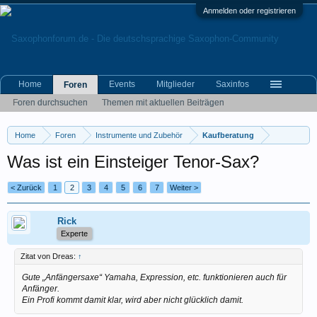
Anmelden oder registrieren
Home
Events
Mitglieder
Saxinfos
Foren
Foren durchsuchen
Themen mit aktuellen Beiträgen
Home
Foren
Instrumente und Zubehör
Kaufberatung
Was ist ein Einsteiger Tenor-Sax?
< Zurück
1
2
3
4
5
6
7
Weiter >
Rick
Experte
Zitat von Dreas:
↑
Gute „Anfängersaxe“ Yamaha, Expression, etc. funktionieren auch für
Anfänger.
Ein Profi kommt damit klar, wird aber nicht glücklich damit.