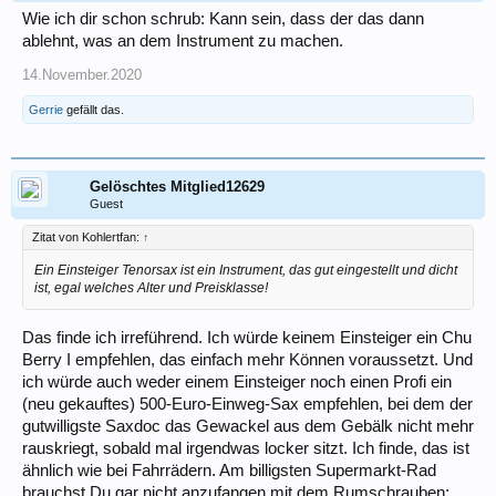
Wie ich dir schon schrub: Kann sein, dass der das dann
ablehnt, was an dem Instrument zu machen.
14.November.2020
Gerrie
gefällt das.
Gelöschtes Mitglied12629
Guest
Zitat von Kohlertfan:
↑
Ein Einsteiger Tenorsax ist ein Instrument, das gut eingestellt und dicht
ist, egal welches Alter und Preisklasse!
Das finde ich irreführend. Ich würde keinem Einsteiger ein Chu
Berry I empfehlen, das einfach mehr Können voraussetzt. Und
ich würde auch weder einem Einsteiger noch einen Profi ein
(neu gekauftes) 500-Euro-Einweg-Sax empfehlen, bei dem der
gutwilligste Saxdoc das Gewackel aus dem Gebälk nicht mehr
rauskriegt, sobald mal irgendwas locker sitzt. Ich finde, das ist
ähnlich wie bei Fahrrädern. Am billigsten Supermarkt-Rad
brauchst Du gar nicht anzufangen mit dem Rumschrauben;