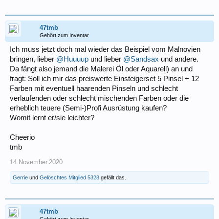
47tmb
Gehört zum Inventar
Ich muss jetzt doch mal wieder das Beispiel vom Malnovien
bringen, lieber
@Huuuup
und lieber
@Sandsax
und andere.
Da fängt also jemand die Malerei Öl oder Aquarell) an und
fragt: Soll ich mir das preiswerte Einsteigerset 5 Pinsel + 12
Farben mit eventuell haarenden Pinseln und schlecht
verlaufenden oder schlecht mischenden Farben oder die
erheblich teuere (Semi-)Profi Ausrüstung kaufen?
Womit lernt er/sie leichter?
Cheerio
tmb
14.November.2020
Gerrie
und
Gelöschtes Mitglied 5328
gefällt das.
47tmb
Gehört zum Inventar