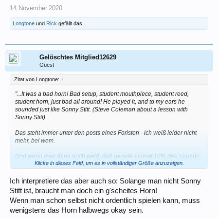
14.November.2020
Longtone
und
Rick
gefällt das.
Gelöschtes Mitglied12629
Guest
Zitat von Longtone:
↑
"...It was a bad horn! Bad setup, student mouthpiece, student reed,
student horn, just bad all around! He played it, and to my ears he
sounded just like Sonny Stitt. (Steve Coleman about a lesson with
Sonny Stitt)...
Das steht immer unter den posts eines Foristen - ich weiß leider nicht
mehr, bei wem.
Und wenn man dann noch weiß, daß gerade einmal 10% des Sounds
Klicke in dieses Feld, um es in vollständiger Größe anzuzeigen.
vom Saxophon selbst erzeugt werden, der Rest von Blättchen,
Mundstück und v.a. dem Musiker - dann relativiert sich doch manche
heiße Diskussion.
Ich interpretiere das aber auch so: Solange man nicht Sonny
Stitt ist, braucht man doch ein g'scheites Horn!
Wenn man schon selbst nicht ordentlich spielen kann, muss
wenigstens das Horn halbwegs okay sein.