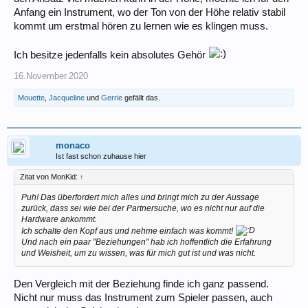
Anfang ein Instrument, wo der Ton von der Höhe relativ stabil
kommt um erstmal hören zu lernen wie es klingen muss.
Ich besitze jedenfalls kein absolutes Gehör
16.November.2020
Mouette
,
Jacqueline
und
Gerrie
gefällt das.
monaco
Ist fast schon zuhause hier
Zitat von MonKid:
↑
Puh! Das überfordert mich alles und bringt mich zu der Aussage
zurück, dass sei wie bei der Partnersuche, wo es nicht nur auf die
Hardware ankommt.
Ich schalte den Kopf aus und nehme einfach was kommt!
Und nach ein paar "Beziehungen" hab ich hoffentlich die Erfahrung
und Weisheit, um zu wissen, was für mich gut ist und was nicht.
Den Vergleich mit der Beziehung finde ich ganz passend.
Nicht nur muss das Instrument zum Spieler passen, auch