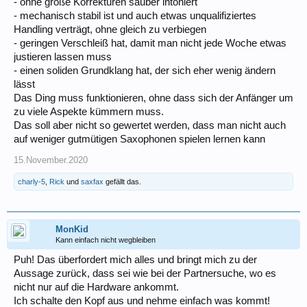
- ohne große Korrekturen sauber intoniert
- mechanisch stabil ist und auch etwas unqualifiziertes
Handling verträgt, ohne gleich zu verbiegen
- geringen Verschleiß hat, damit man nicht jede Woche etwas
justieren lassen muss
- einen soliden Grundklang hat, der sich eher wenig ändern
lässt
Das Ding muss funktionieren, ohne dass sich der Anfänger um
zu viele Aspekte kümmern muss.
Das soll aber nicht so gewertet werden, dass man nicht auch
auf weniger gutmütigen Saxophonen spielen lernen kann
15.November.2020
charly-5
,
Rick
und
saxfax
gefällt das.
MonKid
Kann einfach nicht wegbleiben
Puh! Das überfordert mich alles und bringt mich zu der
Aussage zurück, dass sei wie bei der Partnersuche, wo es
nicht nur auf die Hardware ankommt.
Ich schalte den Kopf aus und nehme einfach was kommt!