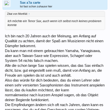
Sax a`la carte
Ist fast schon zuhause hier
Zitat von MonKid:
↑
Ich möchte ein Tenor Sax, auch wenn ich selbst noch keines probieren
konnte
Ich bin nach 20 Jahren auch der Meinung, am Anfang auf
Qualität zu achten, damit der Spaß am Musizieren nicht einen
Dämpfer bekommt.
Da kann man mit einem gebrauchten Yamaha, Yanagisawa,
aber auch Taiwan-Saxe wie Expression, Schagerl oder
System 54 nichts falsch machen.
Alle die schon lange Sax spielen wissen, das das Sax einfach
dicht, bzw. gut eingestellt sein muß, damit von Anfang an, die
Freude am spielen da ist und auch anhält.
Also das würde für dich bedeuten, das du einen Lehrer oder
einen sehr versierten Saxophonisten das Instrument anspielen
lässt, das du kaufen möchtest, der kann
normalerweise nach kurzem Anspiel sagen, ob das Objekt
deiner Begierde funktioniert.
Die Empfindungen ändern sich oft nach Jahren, dann kann es
passieren, das du auf den Geschmack von coolen Vintage-