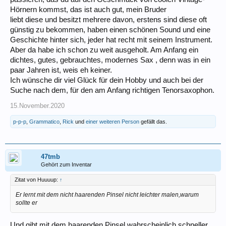
Hörnern kommst, das ist auch gut, mein Bruder
liebt diese und besitzt mehrere davon, erstens sind diese oft
günstig zu bekommen, haben einen schönen Sound und eine
Geschichte hinter sich, jeder hat recht mit seinem Instrument.
Aber da habe ich schon zu weit ausgeholt. Am Anfang ein
dichtes, gutes, gebrauchtes, modernes Sax , denn was in ein
paar Jahren ist, weis eh keiner.
Ich wünsche dir viel Glück für dein Hobby und auch bei der
Suche nach dem, für den am Anfang richtigen Tenorsaxophon.
15.November.2020
p-p-p
,
Grammatico
,
Rick
und
einer weiteren Person
gefällt das.
47tmb
Gehört zum Inventar
Zitat von Huuuup:
↑
Er lernt mit dem nicht haarenden Pinsel nicht leichter malen,warum
sollte er
Und gibt mit dem haarenden Pinsel wahrscheinlich schneller