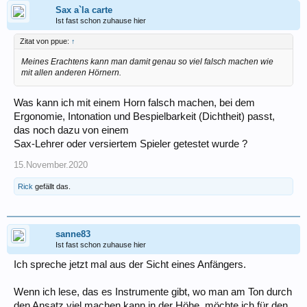
Sax a`la carte
Ist fast schon zuhause hier
Zitat von ppue:
↑
Meines Erachtens kann man damit genau so viel falsch machen wie
mit allen anderen Hörnern.
Was kann ich mit einem Horn falsch machen, bei dem
Ergonomie, Intonation und Bespielbarkeit (Dichtheit) passt,
das noch dazu von einem
Sax-Lehrer oder versiertem Spieler getestet wurde ?
15.November.2020
Rick
gefällt das.
sanne83
Ist fast schon zuhause hier
Ich spreche jetzt mal aus der Sicht eines Anfängers.
Wenn ich lese, das es Instrumente gibt, wo man am Ton durch
den Ansatz viel machen kann in der Höhe, möchte ich für den