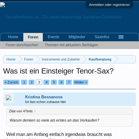
Anmelden oder registrieren
Home
Events
Mitglieder
Saxinfos
Foren
Foren durchsuchen
Themen mit aktuellen Beiträgen
Home
Foren
Instrumente und Zubehör
Kaufberatung
Was ist ein Einsteiger Tenor-Sax?
< Zurück
1
2
3
4
5
6
7
Weiter >
Kristina Bossanova
Ist fast schon zuhause hier
Zitat von 47tmb:
↑
Warum denken so viele als erstes an das Verkaufen?
Weil man am Anfang einfach irgendwas braucht was