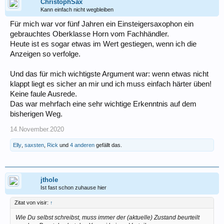
ChristophSax
Kann einfach nicht wegbleiben
Für mich war vor fünf Jahren ein Einsteigersaxophon ein
gebrauchtes Oberklasse Horn vom Fachhändler.
Heute ist es sogar etwas im Wert gestiegen, wenn ich die
Anzeigen so verfolge.
Und das für mich wichtigste Argument war: wenn etwas nicht
klappt liegt es sicher an mir und ich muss einfach härter üben!
Keine faule Ausrede.
Das war mehrfach eine sehr wichtige Erkenntnis auf dem
bisherigen Weg.
14.November.2020
Elly
,
saxsten
,
Rick
und
4 anderen
gefällt das.
jthole
Ist fast schon zuhause hier
Zitat von visir:
↑
Wie Du selbst schreibst, muss immer der (aktuelle) Zustand beurteilt