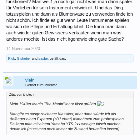
funktioniert? Man weiß ja noch gar nicht was man dann später
für Vorlieben für sein Instrument entwickelt. Und das Ding
totzuspielen und dann als Blumenvase zu verwenden finde ich
nicht schön. Ich finde es gut wenn Leute Instrumente spielen
wo sich die Pflege und Erhaltung lohnt. Die kann man dann
auch wieder guten Gewissens verkaufen wenn man was
anderes möchte. Ist das nicht irgendwie eine gute Sache?
14.November.2020
Rick
,
Gisheber
und
saxfax
gefällt das.
visir
Gehört zum Inventar
Zitat von jthole:
↑
Mein 1949er Martin "The Martin" tenor lässt grüßen
Klar gibt es ausgezeichnete Klassiker, aber dann würde ich als
Anfänger einen Experten (zB Lehrer) mitnehmen zum probespielen.
Da kann man mit einem Yamaha YTS-2xx weniger falsch machen,
denke ich (muss man noch immer die Zustand beurteilen lassen).