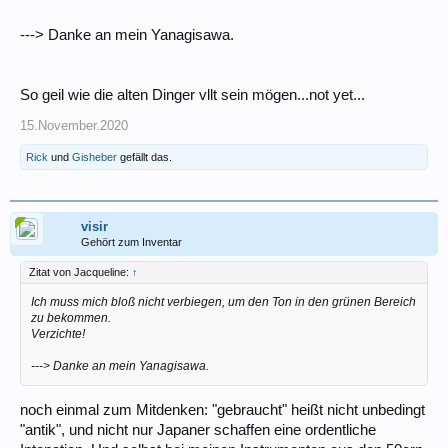
---> Danke an mein Yanagisawa.
So geil wie die alten Dinger vllt sein mögen...not yet...
15.November.2020
Rick
und
Gisheber
gefällt das.
visir
Gehört zum Inventar
Zitat von Jacqueline:
↑
Ich muss mich bloß nicht verbiegen, um den Ton in den grünen Bereich
zu bekommen.
Verzichte!
---> Danke an mein Yanagisawa.
noch einmal zum Mitdenken: "gebraucht" heißt nicht unbedingt
"antik", und nicht nur Japaner schaffen eine ordentliche