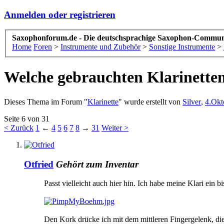
Anmelden oder registrieren
Saxophonforum.de - Die deutschsprachige Saxophon-Commun
Home
Foren
>
Instrumente und Zubehör
>
Sonstige Instrumente
>
Welche gebrauchten Klarinette
Dieses Thema im Forum "
Klarinette
" wurde erstellt von
Silver
,
4.Okt
Seite 6 von 31
< Zurück
1
←
4
5
6
7
8
→
31
Weiter >
Otfried
Gehört zum Inventar
Passt vielleicht auch hier hin. Ich habe meine Klari ein b
Den Kork drücke ich mit dem mittleren Fingergelenk, di