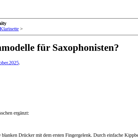
ity
Klarinette
>
nmodelle für Saxophonisten?
ober.2025
.
isschen ergänzt:
e blanken Drücker mit dem ersten Fingergelenk. Durch einfache Kippb