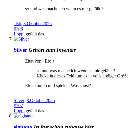
so und was mache ich wenn es mir gefällt ?
_Eb
,
8.Oktober.2025
#106
Loppi
gefällt das.
Silver
Gehört zum Inventar
Zitat von _Eb:
↑
so und was mache ich wenn es mir gefällt ?
Klicke in dieses Feld, um es in vollständiger Größ
Eine kaufen und spielen. Was sonst?
Silver
,
8.Oktober.2025
#107
Loppi
gefällt das.
elgitano
Ist fast schon zuhause hier