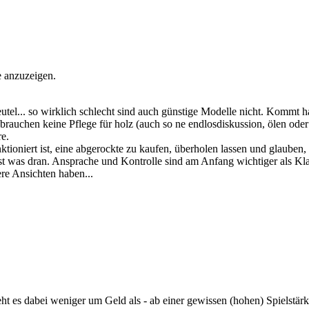
e anzuzeigen.
tel... so wirklich schlecht sind auch günstige Modelle nicht. Kommt hal
brauchen keine Pflege für holz (auch so ne endlosdiskussion, ölen oder
re.
unktioniert ist, eine abgerockte zu kaufen, überholen lassen und glaube
ist was dran. Ansprache und Kontrolle sind am Anfang wichtiger als Kla
re Ansichten haben...
geht es dabei weniger um Geld als - ab einer gewissen (hohen) Spielstär