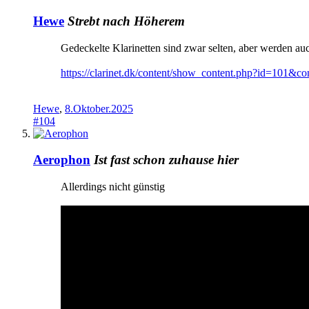
Hewe
Strebt nach Höherem
Gedeckelte Klarinetten sind zwar selten, aber werden auc
https://clarinet.dk/content/show_content.php?id=101&c
Hewe
,
8.Oktober.2025
#104
Aerophon
Ist fast schon zuhause hier
Allerdings nicht günstig