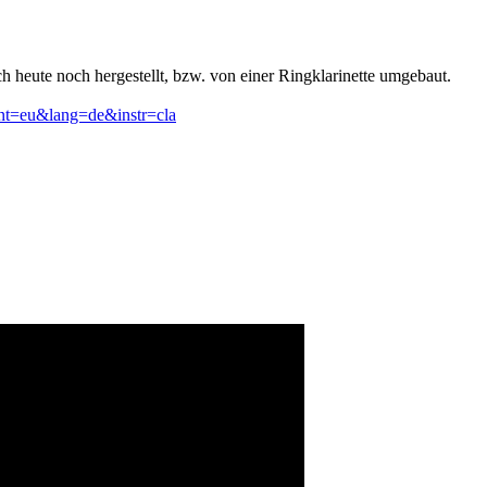
h heute noch hergestellt, bzw. von einer Ringklarinette umgebaut.
ont=eu&lang=de&instr=cla