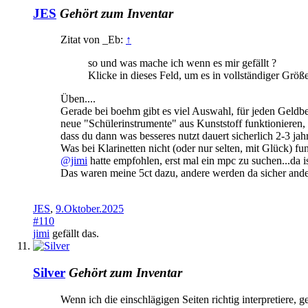
JES
Gehört zum Inventar
Zitat von _Eb:
↑
so und was mache ich wenn es mir gefällt ?
Klicke in dieses Feld, um es in vollständiger Größ
Üben....
Gerade bei boehm gibt es viel Auswahl, für jeden Geldbeu
neue "Schülerinstrumente" aus Kunststoff funktionieren, 
dass du dann was besseres nutzt dauert sicherlich 2-3 jah
Was bei Klarinetten nicht (oder nur selten, mit Glück) f
@jimi
hatte empfohlen, erst mal ein mpc zu suchen...da 
Das waren meine 5ct dazu, andere werden da sicher ande
JES
,
9.Oktober.2025
#110
jimi
gefällt das.
Silver
Gehört zum Inventar
Wenn ich die einschlägigen Seiten richtig interpretiere, 