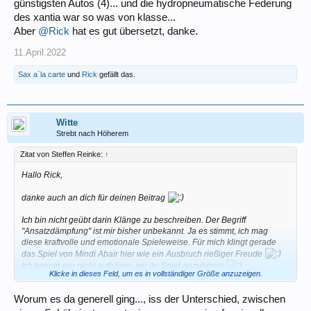
günstigsten Autos (4)... und die hydropneumatische Federung
des xantia war so was von klasse...
Aber
@Rick
hat es gut übersetzt, danke.
11.April.2022
Sax a`la carte
und
Rick
gefällt das.
Witte
Strebt nach Höherem
Zitat von Steffen Reinke:
↑
Hallo Rick,
danke auch an dich für deinen Beitrag
Ich bin nicht geübt darin Klänge zu beschreiben. Der Begriff
"Ansatzdämpfung" ist mir bisher unbekannt. Ja es stimmt, ich mag
diese kraftvolle und emotionale Spieleweise. Für mich klingt gerade
das Spiel von Mindi Abair hier wie ein Ausbruch rießiger Freude
Ich konnte gar nicht aufhören, mir ihr Spiel anzuhören
Klicke in dieses Feld, um es in vollständiger Größe anzuzeigen.
Ich glaube es ist dieser komprimierte, gebündelte Klang der mir so gut
Worum es da generell ging..., iss der Unterschied, zwischen
gefällt. In meinen Ohren haben das alle hier vorgestellten Videos
gemeinsam. In meiner Erinnerung hat sich mein Klang immer viel