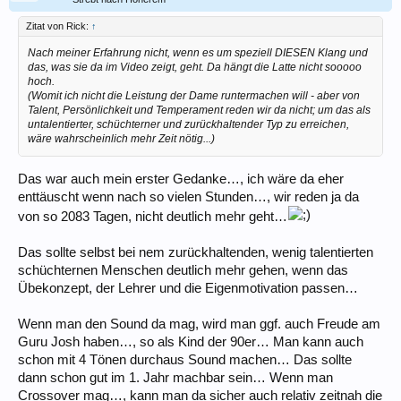
Zitat von Rick:
↑
Nach meiner Erfahrung nicht, wenn es um speziell DIESEN Klang und
das, was sie da im Video zeigt, geht. Da hängt die Latte nicht sooooo
hoch.
(Womit ich nicht die Leistung der Dame runtermachen will - aber von
Talent, Persönlichkeit und Temperament reden wir da nicht; um das als
untalentierter, schüchterner und zurückhaltender Typ zu erreichen,
wäre wahrscheinlich mehr Zeit nötig...)
Das war auch mein erster Gedanke…, ich wäre da eher
enttäuscht wenn nach so vielen Stunden…, wir reden ja da
von so 2083 Tagen, nicht deutlich mehr geht…
Das sollte selbst bei nem zurückhaltenden, wenig talentierten
schüchternen Menschen deutlich mehr gehen, wenn das
Übekonzept, der Lehrer und die Eigenmotivation passen…
Wenn man den Sound da mag, wird man ggf. auch Freude am
Guru Josh haben…, so als Kind der 90er… Man kann auch
schon mit 4 Tönen durchaus Sound machen… Das sollte
dann schon gut im 1. Jahr machbar sein… Wenn man
Crossover mag…, kann man da sicher auch relativ zeitnah die