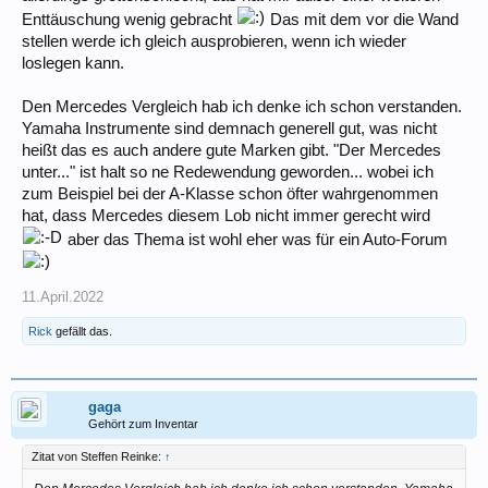
dann kommt man einer objektiven Selbstwahrnehmung am nächsten.
Enttäuschung wenig gebracht
Das mit dem vor die Wand
stellen werde ich gleich ausprobieren, wenn ich wieder
Sonst hört man sich eigentlich überall unterschiedlich und nie neutral.
loslegen kann.
Den Mercedes Vergleich hab ich denke ich schon verstanden.
Yamaha Instrumente sind demnach generell gut, was nicht
heißt das es auch andere gute Marken gibt. "Der Mercedes
unter..." ist halt so ne Redewendung geworden... wobei ich
zum Beispiel bei der A-Klasse schon öfter wahrgenommen
hat, dass Mercedes diesem Lob nicht immer gerecht wird
aber das Thema ist wohl eher was für ein Auto-Forum
11.April.2022
Rick
gefällt das.
gaga
Gehört zum Inventar
Zitat von Steffen Reinke:
↑