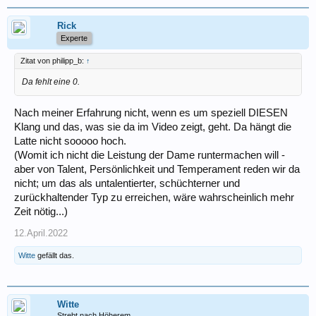
Rick
Experte
Zitat von philipp_b:
↑
Da fehlt eine 0.
Nach meiner Erfahrung nicht, wenn es um speziell DIESEN
Klang und das, was sie da im Video zeigt, geht. Da hängt die
Latte nicht sooooo hoch.
(Womit ich nicht die Leistung der Dame runtermachen will -
aber von Talent, Persönlichkeit und Temperament reden wir da
nicht; um das als untalentierter, schüchterner und
zurückhaltender Typ zu erreichen, wäre wahrscheinlich mehr
Zeit nötig...)
12.April.2022
Witte
gefällt das.
Witte
Strebt nach Höherem