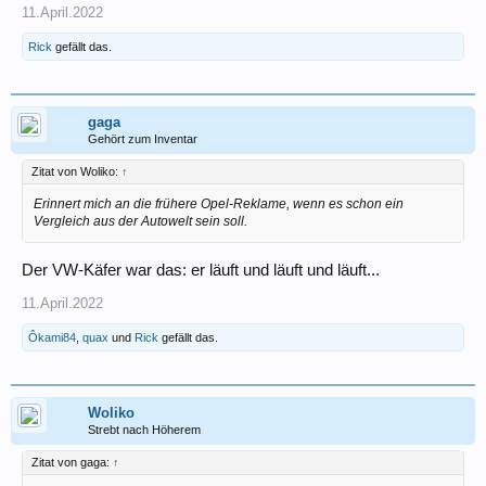
11.April.2022
Rick
gefällt das.
gaga
Gehört zum Inventar
Zitat von Woliko:
↑
Erinnert mich an die frühere Opel-Reklame, wenn es schon ein
Vergleich aus der Autowelt sein soll.
Der VW-Käfer war das: er läuft und läuft und läuft...
11.April.2022
Ôkami84
,
quax
und
Rick
gefällt das.
Woliko
Strebt nach Höherem
Zitat von gaga:
↑