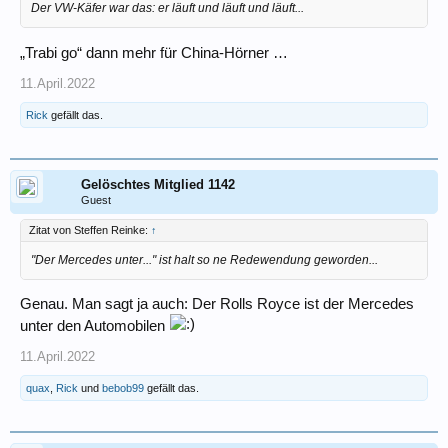
Der VW-Käfer war das: er läuft und läuft und läuft...
„Trabi go“ dann mehr für China-Hörner …
11.April.2022
Rick
gefällt das.
Gelöschtes Mitglied 1142
Guest
Zitat von Steffen Reinke:
↑
"Der Mercedes unter..." ist halt so ne Redewendung geworden...
Genau. Man sagt ja auch: Der Rolls Royce ist der Mercedes
unter den Automobilen
11.April.2022
quax
,
Rick
und
bebob99
gefällt das.