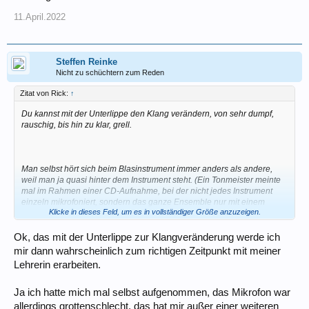
11.April.2022
Steffen Reinke
Nicht zu schüchtern zum Reden
Zitat von Rick:
↑
Du kannst mit der Unterlippe den Klang verändern, von sehr dumpf,
rauschig, bis hin zu klar, grell.
Man selbst hört sich beim Blasinstrument immer anders als andere,
weil man ja quasi hinter dem Instrument steht. (Ein Tonmeister meinte
mal im Rahmen einer CD-Aufnahme, bei der nicht jedes Instrument
einzeln mikrofoniert, sondern das ganze Ensemble nur mit einem
Klicke in dieses Feld, um es in vollständiger Größe anzuzeigen.
Stereo-Mikro aufgenommen wurde, wir seien deswegen zu
bemitleiden, weil wir ja niemals mitbekommen, wie wir tatsächlich
klingen.)
Ok, das mit der Unterlippe zur Klangveränderung werde ich
mir dann wahrscheinlich zum richtigen Zeitpunkt mit meiner
Hast Du Dich denn mal selbst aufgenommen?
Lehrerin erarbeiten.
Ohne Mikrofon und Verstärkung (oder Aufnahme) hörst Du Dich selbst
eigentlich vorwiegend durch die Reflektion des Tons durch die Wände
Ja ich hatte mich mal selbst aufgenommen, das Mikrofon war
- deshalb ist es ein alter Bläser-Trick, sich direkt vor eine zu stellen,
allerdings grottenschlecht, das hat mir außer einer weiteren