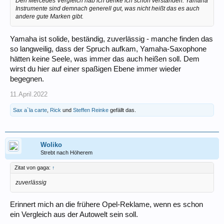
Den Mercedes Vergleich hab ich denke ich schon verstanden. Yamaha
Instrumente sind demnach generell gut, was nicht heißt das es auch
andere gute Marken gibt.
Yamaha ist solide, beständig, zuverlässig - manche finden das
so langweilig, dass der Spruch aufkam, Yamaha-Saxophone
hätten keine Seele, was immer das auch heißen soll. Dem
wirst du hier auf einer spaßigen Ebene immer wieder
begegnen.
11.April.2022
Sax a`la carte
,
Rick
und
Steffen Reinke
gefällt das.
Woliko
Strebt nach Höherem
Zitat von gaga:
↑
zuverlässig
Erinnert mich an die frühere Opel-Reklame, wenn es schon
ein Vergleich aus der Autowelt sein soll.