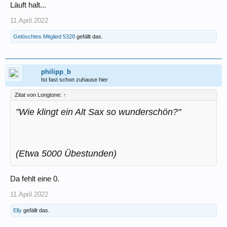
Läuft halt...
11.April.2022
Gelöschtes Mitglied 5328
gefällt das.
philipp_b
Ist fast schon zuhause hier
Zitat von Longtone:
↑
"Wie klingt ein Alt Sax so wunderschön?"
(Etwa 5000 Übestunden)
Da fehlt eine 0.
11.April.2022
Elly
gefällt das.