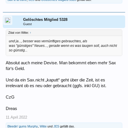
Gelöschtes Mitglied 5328
Guest
Zitat von Witte:
↑
und ja..., besser was vernünftiges gebrauchtes, als
was "günstiges" Neues..., gerade wenn es was taugen soll, auch nicht
so günstig...
Absolut auch meine Devise. Man bekommt eben mehr Sax
für‘s Geld.
Und da ein Sax.nicht „kaputt“ geht über die Zeit, ist es
irrelevant ob es neu oder gebraucht (ggfs. inkl GU) ist.
CzG
Dreas
11.April.2022
Bleedin‘ gums Murphy
,
Witte
und
JES
gefällt das.