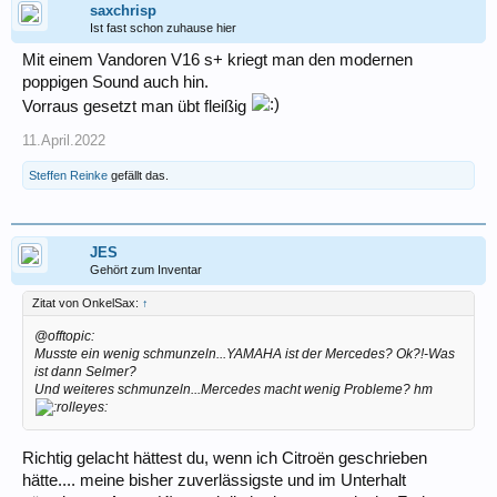
saxchrisp
Ist fast schon zuhause hier
Mit einem Vandoren V16 s+ kriegt man den modernen
poppigen Sound auch hin.
Vorraus gesetzt man übt fleißig
11.April.2022
Steffen Reinke
gefällt das.
JES
Gehört zum Inventar
Zitat von OnkelSax:
↑
@offtopic:
Musste ein wenig schmunzeln...YAMAHA ist der Mercedes? Ok?!-Was
ist dann Selmer?
Und weiteres schmunzeln...Mercedes macht wenig Probleme? hm
Richtig gelacht hättest du, wenn ich Citroën geschrieben
hätte.... meine bisher zuverlässigste und im Unterhalt