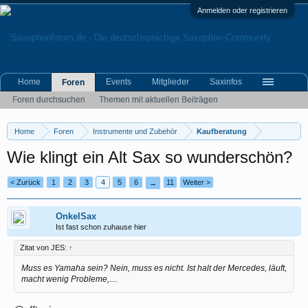
Anmelden oder registrieren
Home
Events
Mitglieder
Saxinfos
Foren
Foren durchsuchen
Themen mit aktuellen Beiträgen
Home
Foren
Instrumente und Zubehör
Kaufberatung
Wie klingt ein Alt Sax so wunderschön?
< Zurück
1
2
3
4
5
6
11
Weiter >
→
OnkelSax
Ist fast schon zuhause hier
Zitat von JES:
↑
Muss es Yamaha sein? Nein, muss es nicht. Ist halt der Mercedes, läuft,
macht wenig Probleme,....