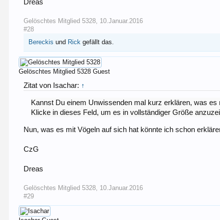
Dreas
Gelöschtes Mitglied 5328
,
10.Januar.2016
#28
Bereckis
und
Rick
gefällt das.
Gelöschtes Mitglied 5328
Guest
Zitat von Isachar:
↑
Kannst Du einem Unwissenden mal kurz erklären, was es m
Klicke in dieses Feld, um es in vollständiger Größe anzuze
Nun, was es mit Vögeln auf sich hat könnte ich schon erklären
CzG
Dreas
Gelöschtes Mitglied 5328
,
10.Januar.2016
#29