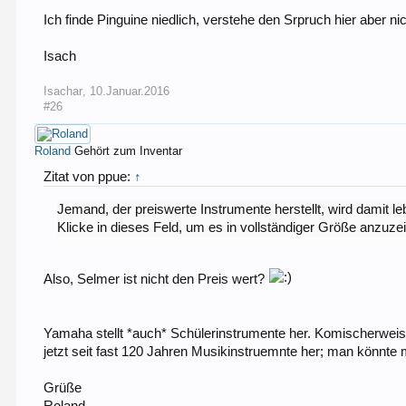
Ich finde Pinguine niedlich, verstehe den Srpruch hier aber nic
Isach
Isachar
,
10.Januar.2016
#26
Roland
Gehört zum Inventar
Zitat von ppue:
↑
Jemand, der preiswerte Instrumente herstellt, wird damit l
Klicke in dieses Feld, um es in vollständiger Größe anzuze
Also, Selmer ist nicht den Preis wert?
Yamaha stellt *auch* Schülerinstrumente her. Komischerweise
jetzt seit fast 120 Jahren Musikinstruemnte her; man könnt
Grüße
Roland