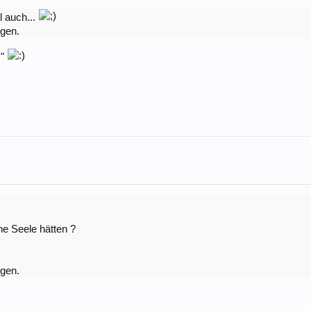
l auch...
igen.
."
e Seele hätten ?
igen.