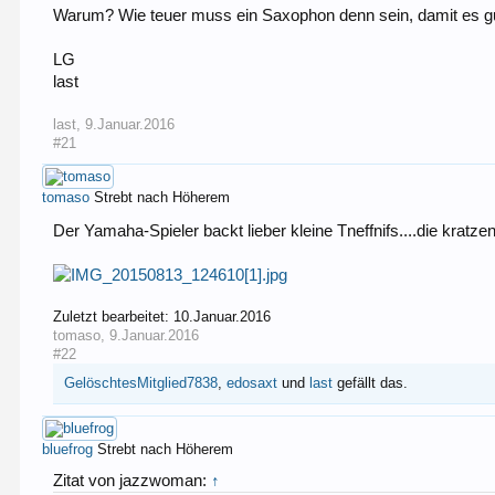
Warum? Wie teuer muss ein Saxophon denn sein, damit es gut k
LG
last
last
,
9.Januar.2016
#21
tomaso
Strebt nach Höherem
Der Yamaha-Spieler backt lieber kleine Tneffnifs....die krat
Zuletzt bearbeitet:
10.Januar.2016
tomaso
,
9.Januar.2016
#22
GelöschtesMitglied7838
,
edosaxt
und
last
gefällt das.
bluefrog
Strebt nach Höherem
Zitat von jazzwoman:
↑