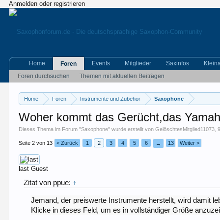
Anmelden oder registrieren
Home
Events
Mitglieder
Saxinfos
Klein
Foren
Foren durchsuchen
Themen mit aktuellen Beiträgen
Home
Foren
Instrumente und Zubehör
Saxophone
Woher kommt das Gerücht,das Yamaha
Dieses Thema im Forum "
Saxophone
" wurde erstellt von
GelöschtesMitglied11073
,
Seite 2 von 13
< Zurück
1
2
3
4
5
6
13
Weiter >
→
last
Guest
Zitat von ppue:
↑
Jemand, der preiswerte Instrumente herstellt, wird damit l
Klicke in dieses Feld, um es in vollständiger Größe anzuze