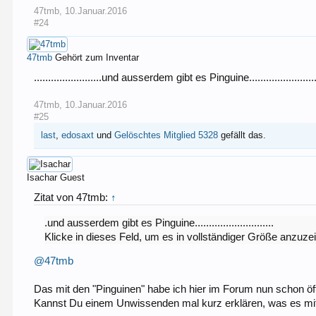
47tmb
,
10.Januar.2016
#24
47tmb
Gehört zum Inventar
........................und ausserdem gibt es Pinguine........................
47tmb
,
10.Januar.2016
#25
last
,
edosaxt
und
Gelöschtes Mitglied 5328
gefällt das.
Isachar
Guest
Zitat von 47tmb:
↑
.und ausserdem gibt es Pinguine............................
Klicke in dieses Feld, um es in vollständiger Größe anzuze
@47tmb
Das mit den "Pinguinen" habe ich hier im Forum nun schon öf
Kannst Du einem Unwissenden mal kurz erklären, was es mit 