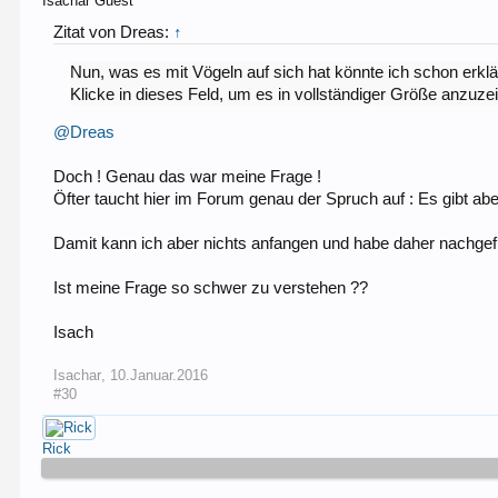
Isachar
Guest
Zitat von Dreas:
↑
Nun, was es mit Vögeln auf sich hat könnte ich schon erklä
Klicke in dieses Feld, um es in vollständiger Größe anzuze
@Dreas
Doch ! Genau das war meine Frage !
Öfter taucht hier im Forum genau der Spruch auf : Es gibt ab
Damit kann ich aber nichts anfangen und habe daher nachgefr
Ist meine Frage so schwer zu verstehen ??
Isach
Isachar
,
10.Januar.2016
#30
Rick