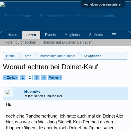
Anmelden oder registrieren
Home
Events
Mitglieder
Saxinfos
Foren
Foren durchsuchen
Themen mit aktuellen Beiträgen
Home
Foren
Instrumente und Zubehör
Saxophone
Worauf achten bei Dolnet-Kauf
< Zurück
1
2
3
4
Weiter >
bluemike
Ist fast schon zuhause hier
Hi,
noch eine Randbemerkung: Ich hatte auch mal ein Dolnet Alto
hier, das war ein Weltklang Stencil. Kein Perlmutt an den
Klappenkäfigen, die aber typisch Dolnet-mäßig aussahen.