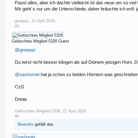
Passt alles, aber ich dachte vielleicht ist das neue um so viel 
Mir geht´s nur um die Unterschiede, daher bräuchte ich evtl. 
groepaz
,
22.April.2016
#4
Gelöschtes Mitglied 5328
Guest
@groepaz
Du wirst nicht besser klingen als auf Deinem jetzigen Horn. Du
@saxhornet
hat ja schon zu beiden Hörnern was geschrieben
CzG
Dreas
Gelöschtes Mitglied 5328
,
22.April.2016
#5
Bereckis
gefällt das.