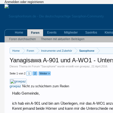
Anmelden oder registrieren
Home
Events
Mitglieder
Saxinfos
Klein
Foren
Foren durchsuchen
Themen mit aktuellen Beiträgen
Home
Foren
Instrumente und Zubehör
Saxophone
Yanagisawa A-901 und A-WO1 - Unter
Dieses Thema im Forum "
Saxophone
" wurde erstellt von
groepaz
,
22.April.2016
.
Seite 1 von 2
1
2
Weiter >
groepaz
Nicht zu schüchtern zum Reden
Hallo Gemeinde,
ich hab ein A-901 und bin am Überlegen, mir das A-WO1 anz
Kennt jemand beide Hörner und kann mir die Unterschiede ne