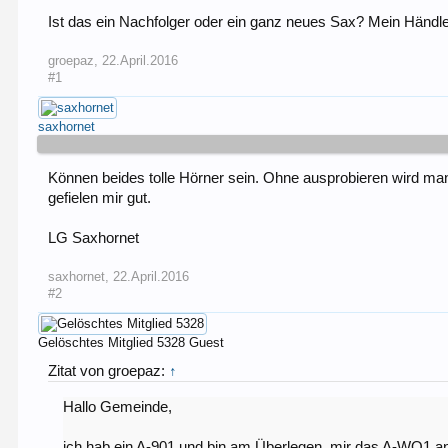
Ist das ein Nachfolger oder ein ganz neues Sax? Mein Händler 
groepaz
,
22.April.2016
#1
saxhornet
Können beides tolle Hörner sein. Ohne ausprobieren wird man 
gefielen mir gut.
LG Saxhornet
saxhornet
,
22.April.2016
#2
Gelöschtes Mitglied 5328
Guest
Zitat von groepaz:
↑
Hallo Gemeinde,
ich hab ein A-901 und bin am Überlegen, mir das A-WO1 