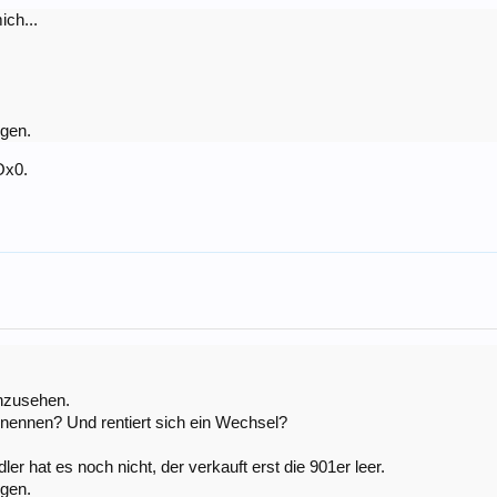
ich...
igen.
Ox0.
anzusehen.
nennen? Und rentiert sich ein Wechsel?
r hat es noch nicht, der verkauft erst die 901er leer.
igen.