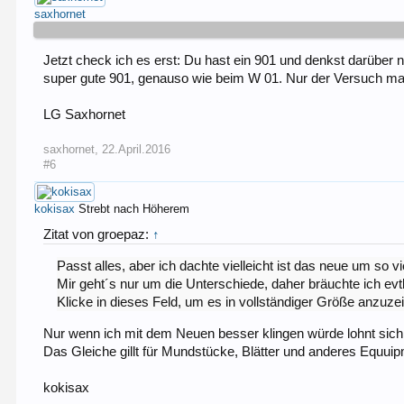
saxhornet
Jetzt check ich es erst: Du hast ein 901 und denkst darüber 
super gute 901, genauso wie beim W 01. Nur der Versuch mach
LG Saxhornet
saxhornet
,
22.April.2016
#6
kokisax
Strebt nach Höherem
Zitat von groepaz:
↑
Passt alles, aber ich dachte vielleicht ist das neue um so vi
Mir geht´s nur um die Unterschiede, daher bräuchte ich evtl
Klicke in dieses Feld, um es in vollständiger Größe anzuze
Nur wenn ich mit dem Neuen besser klingen würde lohnt sich e
Das Gleiche gillt für Mundstücke, Blätter und anderes Equui
kokisax