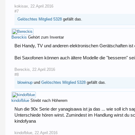
kokisax
,
22.April.2016
#7
Gelöschtes Mitglied 5328
gefällt das.
Bereckis
Gehört zum Inventar
Bei Handy, TV und anderen elektronischen Gerätschaften ist d
Bei Saxofonen können auch ältere Modelle die "besseren" sei
Bereckis
,
22.April.2016
#8
blowinup
und
Gelöschtes Mitglied 5328
gefällt das.
kindofblue
Strebt nach Höherem
Nun die 90x Serie der yanagisawa ist ja das ... wie soll ich s
Unterschiede hören wirst. Zumindest im Handlung wirst du sch
kindofyana
kindofblue
,
22.April.2016