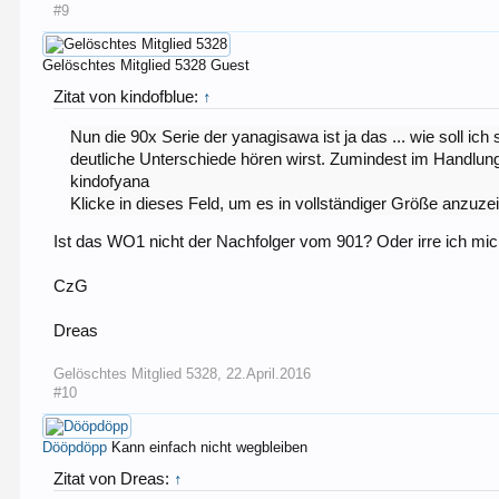
#9
Gelöschtes Mitglied 5328
Guest
Zitat von kindofblue:
↑
Nun die 90x Serie der yanagisawa ist ja das ... wie soll ic
deutliche Unterschiede hören wirst. Zumindest im Handlung 
kindofyana
Klicke in dieses Feld, um es in vollständiger Größe anzuze
Ist das WO1 nicht der Nachfolger vom 901? Oder irre ich mich
CzG
Dreas
Gelöschtes Mitglied 5328
,
22.April.2016
#10
Dööpdöpp
Kann einfach nicht wegbleiben
Zitat von Dreas:
↑