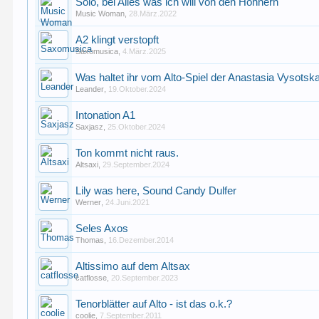
Solo, bei Alles was ich will von den Höhnern
Music Woman
,
28.März.2022
A2 klingt verstopft
Saxomusica
,
4.März.2025
Was haltet ihr vom Alto-Spiel der Anastasia Vysot
Leander
,
19.Oktober.2024
Intonation A1
Saxjasz
,
25.Oktober.2024
Ton kommt nicht raus.
Altsaxi
,
29.September.2024
Lily was here, Sound Candy Dulfer
Werner
,
24.Juni.2021
Seles Axos
Thomas
,
16.Dezember.2014
Altissimo auf dem Altsax
catflosse
,
20.September.2023
Tenorblätter auf Alto - ist das o.k.?
coolie
,
7.September.2011