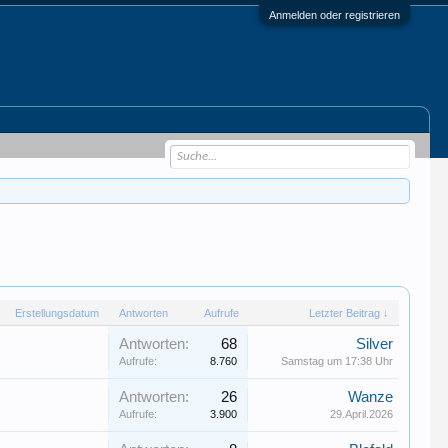
Anmelden oder registrieren
Erstellungsdatum
Antworten
Aufrufe
Letzter Beitrag ↓
Antworten:
68
Silver
Aufrufe:
8.760
Samstag um 17:38 Uhr
Antworten:
26
Wanze
Aufrufe:
3.900
29.April.2026