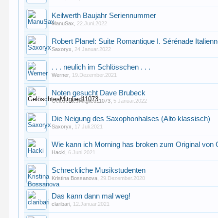
Keilwerth Baujahr Seriennummer
ManuSax
,
22.Juni.2022
Robert Planel: Suite Romantique I. Sérénade Italien
Saxoryx
,
24.Januar.2022
. . . neulich im Schlösschen . . .
Werner
,
19.Dezember.2021
Noten gesucht Dave Brubeck
GelöschtesMitglied11073
,
5.Januar.2022
Die Neigung des Saxophonhalses (Alto klassisch)
Saxoryx
,
17.Juli.2021
Wie kann ich Morning has broken zum Original von 
Hacki
,
6.Juni.2021
Schreckliche Musikstudenten
Kristina Bossanova
,
29.Dezember.2020
Das kann dann mal weg!
claribari
,
12.Januar.2021