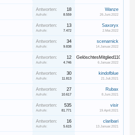
Antworten:
18
Wanze
Aufrufe:
8.559
26.Juni.2022
Antworten:
13
Saxoryx
Aufrufe:
7.472
2.Mai.2022
Antworten:
34
scenarnick
Aufrufe:
9.838
14.Januar.2022
Antworten:
12
GelöschtesMitglied11073
Aufrufe:
4.746
6.Januar.2022
Antworten:
30
kindofblue
Aufrufe:
11.813
21.Juli.2021
Antworten:
27
Rubax
Aufrufe:
10.617
8.Juni.2021
Antworten:
535
visir
Aufrufe:
81.771
19.April.2021
Antworten:
16
claribari
Aufrufe:
5.615
13.Januar.2021