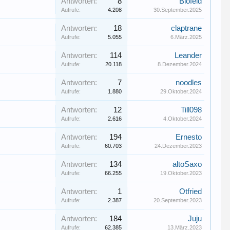
Antworten:
8
Blofeld
Aufrufe:
4.208
30.September.2025
Antworten:
18
claptrane
Aufrufe:
5.055
6.März.2025
Antworten:
114
Leander
Aufrufe:
20.118
8.Dezember.2024
Antworten:
7
noodles
Aufrufe:
1.880
29.Oktober.2024
Antworten:
12
Till098
Aufrufe:
2.616
4.Oktober.2024
Antworten:
194
Ernesto
Aufrufe:
60.703
24.Dezember.2023
Antworten:
134
altoSaxo
Aufrufe:
66.255
19.Oktober.2023
Antworten:
1
Otfried
Aufrufe:
2.387
20.September.2023
Antworten:
184
Juju
Aufrufe:
62.385
13.März.2023