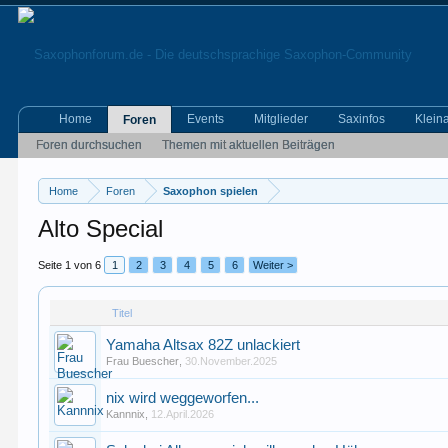
Home
Events
Mitglieder
Saxinfos
Klein
Foren
Foren durchsuchen
Themen mit aktuellen Beiträgen
Home
Foren
Saxophon spielen
Alto Special
Seite 1 von 6
1
2
3
4
5
6
Weiter >
Titel
Yamaha Altsax 82Z unlackiert
Frau Buescher
,
30.November.2025
nix wird weggeworfen...
Kannnix
,
12.April.2026