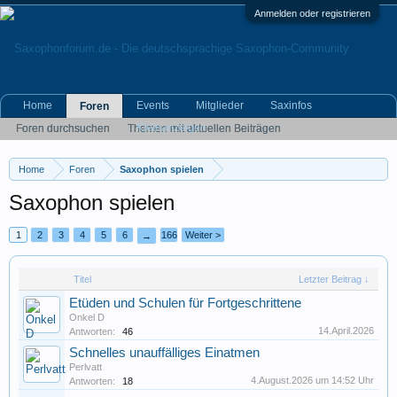
Anmelden oder registrieren
Home
Events
Mitglieder
Saxinfos
Foren
Kleinanzeigen
Foren durchsuchen
Themen mit aktuellen Beiträgen
Home
Foren
Saxophon spielen
Saxophon spielen
1
2
3
4
5
6
166
Weiter >
→
Titel
Letzter Beitrag ↓
Etüden und Schulen für Fortgeschrittene
Onkel D
14.April.2026
Antworten:
46
Schnelles unauffälliges Einatmen
Perlvatt
4.August.2026 um 14:52 Uhr
Antworten:
18