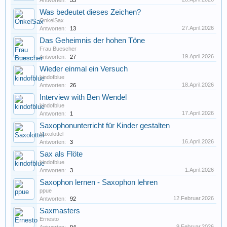
Antworten:
53
Was bedeutet dieses Zeichen?
OnkelSax
27.April.2026
Antworten:
13
Das Geheimnis der hohen Töne
Frau Buescher
19.April.2026
Antworten:
27
Wieder einmal ein Versuch
kindofblue
18.April.2026
Antworten:
26
Interview with Ben Wendel
kindofblue
17.April.2026
Antworten:
1
Saxophonunterricht für Kinder gestalten
Saxolottel
16.April.2026
Antworten:
3
Sax als Flöte
kindofblue
1.April.2026
Antworten:
3
Saxophon lernen - Saxophon lehren
ppue
12.Februar.2026
Antworten:
92
Saxmasters
Ernesto
9.Februar.2026