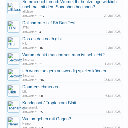
Sommerlochthread: Würdet Ihr heutzutage wirklich
nochmal mit dem Saxophon beginnen?
altblase
29.Juli.2026
Antworten:
217
Dallhammer tief Bb Bari Test
JTM
2.Juli.2026
Antworten:
4
Das es des noch gibt...
Nilu
2.Juli.2026
Antworten:
16
Warum denkt man immer, man ist schlecht?
Saxoryx
1.Juni.2026
Antworten:
21
Ich würde so gern auswendig spielen können
Saxoryx
23.Mai.2026
Antworten:
207
Daumenschmerzen
Lilith
6.Mai.2026
Antworten:
50
Kondensat / Tropfen am Blatt
scenarnick
4.Mai.2026
Antworten:
25
Wie umgehen mit Gagen?
Nemo
28.April.2026