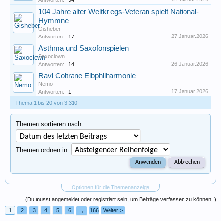
Antworten:
94
104 Jahre alter Weltkriegs-Veteran spielt National-
Hymmne
Gisheber
27.Januar.2026
Antworten:
17
Asthma und Saxofonspielen
Saxoclown
26.Januar.2026
Antworten:
14
Ravi Coltrane Elbphilharmonie
Nemo
17.Januar.2026
Antworten:
1
Thema 1 bis 20 von 3.310
Themen sortieren nach:
Themen ordnen in:
Optionen für die Themenanzeige
(Du musst angemeldet oder registriert sein, um Beiträge verfassen zu können. )
1
2
3
4
5
6
166
Weiter >
→