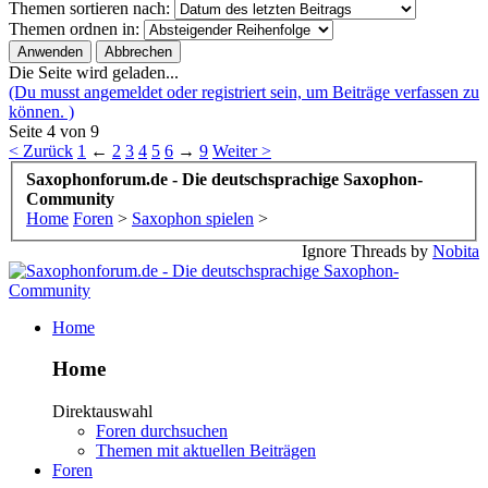
Themen sortieren nach:
Themen ordnen in:
Die Seite wird geladen...
(Du musst angemeldet oder registriert sein, um Beiträge verfassen zu
können. )
Seite 4 von 9
< Zurück
1
←
2
3
4
5
6
→
9
Weiter >
Saxophonforum.de - Die deutschsprachige Saxophon-
Community
Home
Foren
>
Saxophon spielen
>
Ignore Threads by
Nobita
Home
Home
Direktauswahl
Foren durchsuchen
Themen mit aktuellen Beiträgen
Foren