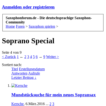
Anmelden oder registrieren
Saxophonforum.de - Die deutschsprachige Saxophon-
Community
Home
Foren
>
Saxophon spielen
>
Soprano Special
Seite 4 von 9
< Zurück
1
←
2
3
4
5
6
→
9
Weiter >
Sortiert nach:
Titel
Erstellungsdatum
Antworten
Aufrufe
Letzter Beitrag ↓
Mundstücksuche für mein neues Sopransax
Kersche
,
6.März.2016
...
2
3