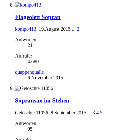
Flageolett Sopran
kompo413
,
19.August.2015
...
2
Antworten:
21
Aufrufe:
4.680
quappenqualle
6.November.2015
Sopransax im Stehen
Gelöschte 11056
,
8.September.2015
...
3
4
5
Antworten:
95
Aufrufe: