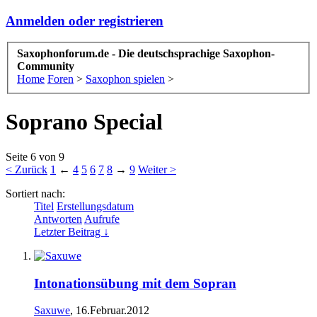
Anmelden oder registrieren
Saxophonforum.de - Die deutschsprachige Saxophon-
Community
Home
Foren
>
Saxophon spielen
>
Soprano Special
Seite 6 von 9
< Zurück
1
←
4
5
6
7
8
→
9
Weiter >
Sortiert nach:
Titel
Erstellungsdatum
Antworten
Aufrufe
Letzter Beitrag ↓
Intonationsübung mit dem Sopran
Saxuwe
,
16.Februar.2012