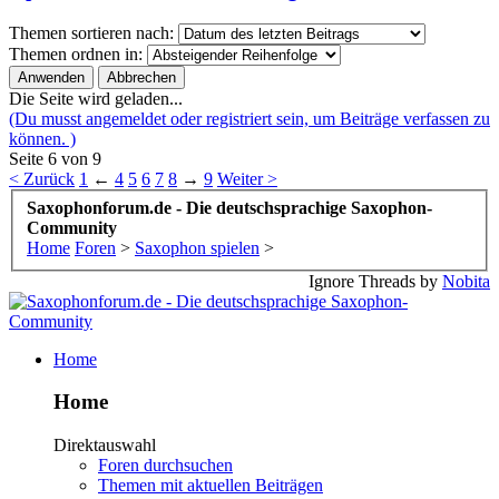
Themen sortieren nach:
Themen ordnen in:
Die Seite wird geladen...
(Du musst angemeldet oder registriert sein, um Beiträge verfassen zu
können. )
Seite 6 von 9
< Zurück
1
←
4
5
6
7
8
→
9
Weiter >
Saxophonforum.de - Die deutschsprachige Saxophon-
Community
Home
Foren
>
Saxophon spielen
>
Ignore Threads by
Nobita
Home
Home
Direktauswahl
Foren durchsuchen
Themen mit aktuellen Beiträgen