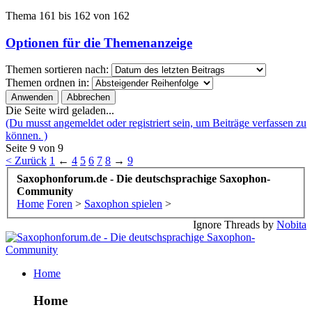
Thema 161 bis 162 von 162
Optionen für die Themenanzeige
Themen sortieren nach:
Themen ordnen in:
Die Seite wird geladen...
(Du musst angemeldet oder registriert sein, um Beiträge verfassen zu
können. )
Seite 9 von 9
< Zurück
1
←
4
5
6
7
8
→
9
Saxophonforum.de - Die deutschsprachige Saxophon-
Community
Home
Foren
>
Saxophon spielen
>
Ignore Threads by
Nobita
Home
Home