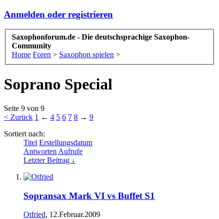
Anmelden oder registrieren
Saxophonforum.de - Die deutschsprachige Saxophon-
Community
Home
Foren
>
Saxophon spielen
>
Soprano Special
Seite 9 von 9
< Zurück
1
←
4
5
6
7
8
→
9
Sortiert nach:
Titel
Erstellungsdatum
Antworten
Aufrufe
Letzter Beitrag ↓
Sopransax Mark VI vs Buffet S1
Otfried
,
12.Februar.2009