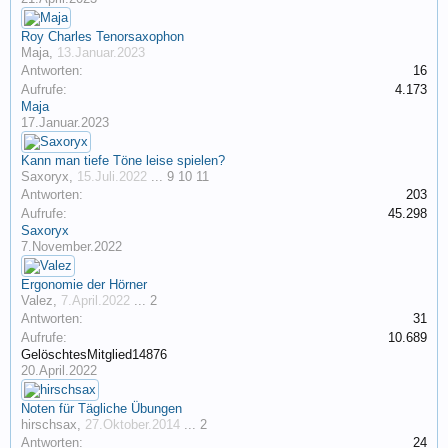
Roy Charles Tenorsaxophon
Maja
,
13.Januar.2023
Antworten:
16
Aufrufe:
4.173
Maja
17.Januar.2023
Kann man tiefe Töne leise spielen?
Saxoryx
,
15.Juli.2022
...
9
10
11
Antworten:
203
Aufrufe:
45.298
Saxoryx
7.November.2022
Ergonomie der Hörner
Valez
,
7.April.2022
...
2
Antworten:
31
Aufrufe:
10.689
GelöschtesMitglied14876
20.April.2022
Noten für Tägliche Übungen
hirschsax
,
27.Oktober.2014
...
2
Antworten:
24