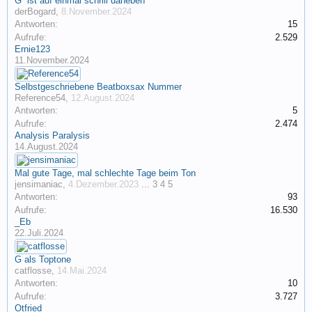
G“ ist auf einmal schrill daneben
derBogard
,
8.November.2024
Antworten:
15
Aufrufe:
2.529
Ernie123
11.November.2024
Selbstgeschriebene Beatboxsax Nummer
Reference54
,
12.August.2024
Antworten:
5
Aufrufe:
2.474
Analysis Paralysis
14.August.2024
Mal gute Tage, mal schlechte Tage beim Ton
jensimaniac
,
4.Dezember.2023
...
3
4
5
Antworten:
93
Aufrufe:
16.530
_Eb
22.Juli.2024
G als Toptone
catflosse
,
14.Mai.2024
Antworten:
10
Aufrufe:
3.727
Otfried