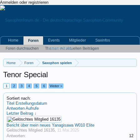
Anmelden oder registrieren
Home
Events
Mitglieder
Saxinfos
Foren
Kleinanzeigen
Foren durchsuchen
Themen mit aktuellen Beiträgen
Home
Foren
Saxophon spielen
Tenor Special
1
2
3
4
5
6
Weiter >
Sortiert nach:
Titel
Erstellungsdatum
Antworten
Aufrufe
Letzter Beitrag ↓
Bericht über mein neues Yanagisawa W010 Elite
Gelöschtes Mitglied 16135
,
11.Mai.2025
Antworten:
12