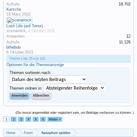
Aufrufe:
18.702
Kersche
18.März.2022
Lush Life (auf Tenor)
scenarnick
,
4.Oktober.2021
Antworten:
12
Aufrufe:
11.126
bthebob
6.Oktober.2021
Thema 1 bis 20 von 110
Optionen für die Themenanzeige
Themen sortieren nach:
Themen ordnen in:
(Du musst angemeldet oder registriert sein, um Beiträge verfassen zu können. )
1
2
3
4
5
6
Weiter >
Home
Foren
Saxophon spielen