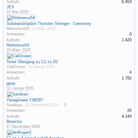
Aufrufe:
6.453
JES
15.Mai.2025
Solotranskription Thorsten Skringer - Ceremony
Reference54
,
20.März.2025
Antworten:
0
Aufrufe:
1.420
Reference54
20.März.2025
Tenor Übergang zu C2 zu D2
CaliOcean
,
31.Januar.2025
Antworten:
4
Aufrufe:
1.782
ppue
31.Januar.2025
Yanagisawa T-8830?
Sandsax
,
15.Dezember.2024
...
2
Antworten:
20
Aufrufe:
4.144
Bereckis
17.Dezember.2024