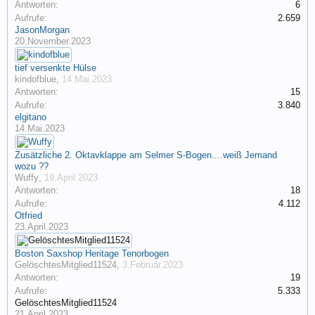
Antworten:
6
Aufrufe:
2.659
JasonMorgan
20.November.2023
tief versenkte Hülse
kindofblue
,
14.Mai.2023
Antworten:
15
Aufrufe:
3.840
elgitano
14.Mai.2023
Zusätzliche 2. Oktavklappe am Selmer S-Bogen....weiß Jemand
wozu ??
Wuffy
,
19.April.2023
Antworten:
18
Aufrufe:
4.112
Otfried
23.April.2023
Boston Saxshop Heritage Tenorbogen
GelöschtesMitglied11524
,
3.Februar.2023
Antworten:
19
Aufrufe:
5.333
GelöschtesMitglied11524
21.April.2023