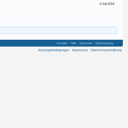
4.Juli.2016
Kontakt
Hilfe
Startseite
Seitenanfang
Nutzungsbedingungen
Impressum
Datenschutzerklärung