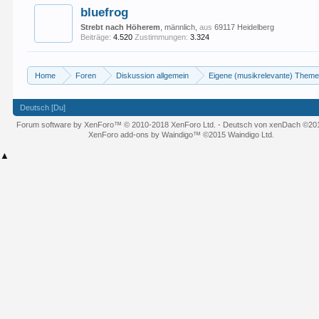
bluefrog
Strebt nach Höherem
, männlich,
aus
69117 Heidelberg
Beiträge:
4.520
Zustimmungen:
3.324
Home
Foren
Diskussion allgemein
Eigene (musikrelevante) Them
Deutsch [Du]
Forum software by XenForo™
© 2010-2018 XenForo Ltd.
-
Deutsch von xenDach
©20
XenForo add-ons by Waindigo™
©2015
Waindigo Ltd
.
▲