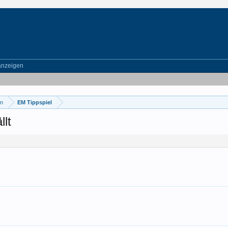
anzeigen
en
EM Tippspiel
llt