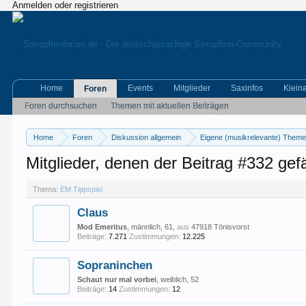
Anmelden oder registrieren
Home
Events
Mitglieder
Saxinfos
Klein
Foren
Foren durchsuchen
Themen mit aktuellen Beiträgen
Home
Foren
Diskussion allgemein
Eigene (musikrelevante) Them
Mitglieder, denen der Beitrag #332 gefä
Thema:
EM Tippspiel
Claus
Mod Emeritus
, männlich, 61,
aus
47918 Tönisvorst
Beiträge:
7.271
Zustimmungen:
12.225
Sopraninchen
Schaut nur mal vorbei
, weiblich, 52
Beiträge:
14
Zustimmungen:
12