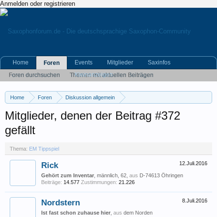
Anmelden oder registrieren
Home
Events
Mitglieder
Saxinfos
Foren
Kleinanzeigen
Foren durchsuchen
Themen mit aktuellen Beiträgen
Home
Foren
Diskussion allgemein
Eigene (musikrelevante) Themen
EM Tippspiel
Mitglieder, denen der Beitrag #372
gefällt
Thema:
EM Tippspiel
Rick
12.Juli.2016
Gehört zum Inventar
, männlich, 62,
aus
D-74613 Öhringen
Beiträge:
14.577
Zustimmungen:
21.226
Nordstern
8.Juli.2016
Ist fast schon zuhause hier
,
aus
dem Norden