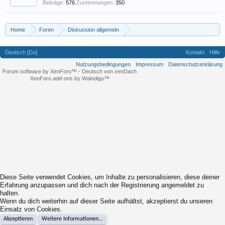
Beiträge:
576
Zustimmungen:
350
Home
Foren
Diskussion allgemein
Eigene (musikrelevante) Themen
EM Tippspiel
Deutsch [Du]
Kontakt
Hilfe
Nutzungsbedingungen
Impressum
Datenschutzerklärung
Forum software by XenForo™
-
Deutsch von xenDach
XenForo add-ons by Waindigo™
Diese Seite verwendet Cookies, um Inhalte zu personalisieren, diese deiner
Erfahrung anzupassen und dich nach der Registrierung angemeldet zu
halten.
Wenn du dich weiterhin auf dieser Seite aufhältst, akzeptierst du unseren
Einsatz von Cookies.
Akzeptieren
Weitere Informationen...