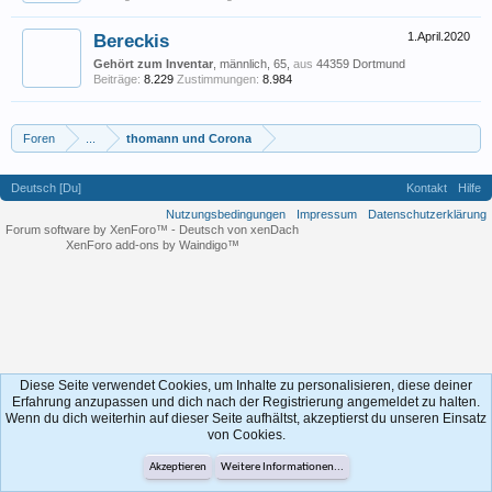
Bereckis
1.April.2020
Gehört zum Inventar
, männlich, 65,
aus
44359 Dortmund
Beiträge:
8.229
Zustimmungen:
8.984
Foren
...
thomann und Corona
Deutsch [Du]
Kontakt
Hilfe
Nutzungsbedingungen
Impressum
Datenschutzerklärung
Forum software by XenForo™
-
Deutsch von xenDach
XenForo add-ons by Waindigo™
Diese Seite verwendet Cookies, um Inhalte zu personalisieren, diese deiner
Erfahrung anzupassen und dich nach der Registrierung angemeldet zu halten.
Wenn du dich weiterhin auf dieser Seite aufhältst, akzeptierst du unseren Einsatz
von Cookies.
Akzeptieren
Weitere Informationen...