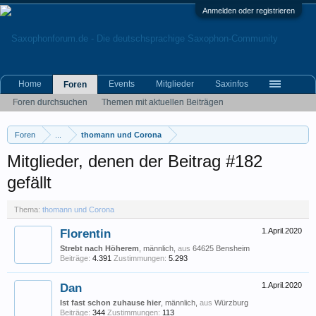
Anmelden oder registrieren
Home
Events
Mitglieder
Saxinfos
Foren
Foren durchsuchen
Themen mit aktuellen Beiträgen
Foren
...
thomann und Corona
Mitglieder, denen der Beitrag #182
gefällt
Thema:
thomann und Corona
Florentin
1.April.2020
Strebt nach Höherem
, männlich,
aus
64625 Bensheim
Beiträge:
4.391
Zustimmungen:
5.293
Dan
1.April.2020
Ist fast schon zuhause hier
, männlich,
aus
Würzburg
Beiträge:
344
Zustimmungen:
113