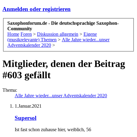
Anmelden oder registrieren
Saxophonforum.de - Die deutschsprachige Saxophon-
Community
Home
Foren
>
Diskussion allgemein
>
Eigene
(musikrelevante) Themen
>
Alle Jahre wieder...unser
Adventskalender 2020
>
Mitglieder, denen der Beitrag
#603 gefällt
Thema:
Alle Jahre wieder...unser Adventskalender 2020
1.Januar.2021
Supersol
Ist fast schon zuhause hier
, weiblich, 56