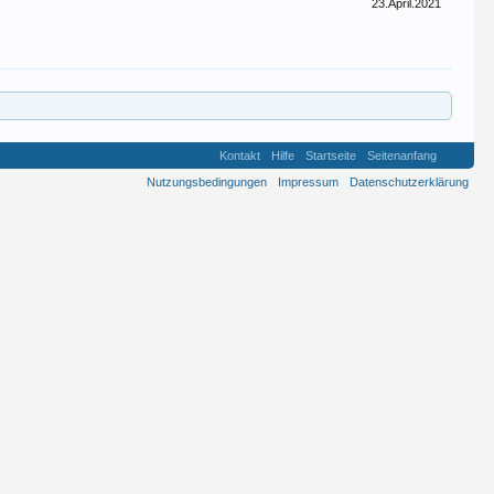
23.April.2021
Kontakt
Hilfe
Startseite
Seitenanfang
Nutzungsbedingungen
Impressum
Datenschutzerklärung