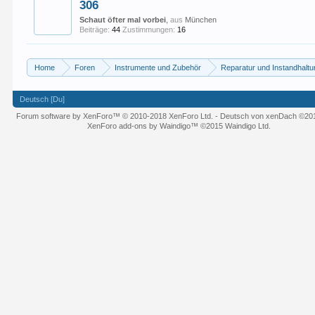
306
Schaut öfter mal vorbei
,
aus
München
Beiträge:
44
Zustimmungen:
16
Home
Foren
Instrumente und Zubehör
Reparatur und Instandhalt
Deutsch [Du]
Forum software by XenForo™
© 2010-2018 XenForo Ltd.
-
Deutsch von xenDach
©20
XenForo add-ons by Waindigo™
©2015
Waindigo Ltd
.