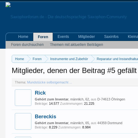
Home
Events
Mitglieder
Saxinfos
Klein
Foren
Foren durchsuchen
Themen mit aktuellen Beiträgen
Home
Foren
Instrumente und Zubehör
Reparatur und Instandhalt
Mitglieder, denen der Beitrag #5 gefällt
Thema:
Mundstücke selbstgemacht ...
Rick
Gehört zum Inventar
, männlich, 62,
aus
D-74613 Öhringen
Beiträge:
14.577
Zustimmungen:
21.225
Bereckis
Gehört zum Inventar
, männlich, 65,
aus
44359 Dortmund
Beiträge:
8.229
Zustimmungen:
8.984