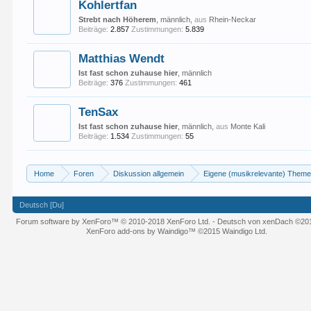
Kohlertfan
Strebt nach Höherem
, männlich,
aus
Rhein-Neckar
Beiträge:
2.857
Zustimmungen:
5.839
Matthias Wendt
Ist fast schon zuhause hier
, männlich
Beiträge:
376
Zustimmungen:
461
TenSax
Ist fast schon zuhause hier
, männlich,
aus
Monte Kali
Beiträge:
1.534
Zustimmungen:
55
Home
Foren
Diskussion allgemein
Eigene (musikrelevante) Them
Deutsch [Du]
Forum software by XenForo™
© 2010-2018 XenForo Ltd.
-
Deutsch von xenDach
©20
XenForo add-ons by Waindigo™
©2015
Waindigo Ltd
.