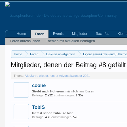
Home
Events
Mitglieder
Saxinfos
Klein
Foren
Foren durchsuchen
Themen mit aktuellen Beiträgen
Home
Foren
Diskussion allgemein
Eigene (musikrelevante) Them
Mitglieder, denen der Beitrag #8 gefällt
Thema:
Alle Jahre wieder...unser Adventskalender 2021
coolie
Strebt nach Höherem
, männlich,
aus
Essen
Beiträge:
2.222
Zustimmungen:
1.352
TobiS
Ist fast schon zuhause hier
Beiträge:
488
Zustimmungen:
578