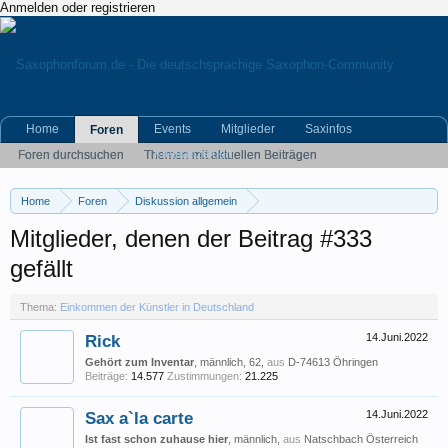
Anmelden oder registrieren
Home
Events
Mitglieder
Saxinfos
Foren
Kleinanzeigen
Foren durchsuchen
Themen mit aktuellen Beiträgen
Home
Foren
Diskussion allgemein
Eigene (musikrelevante) Themen
Einkommen der Künstler in Deutschland
Mitglieder, denen der Beitrag #333
gefällt
Thema:
Einkommen der Künstler in Deutschland
Rick
14.Juni.2022
Gehört zum Inventar
, männlich, 62,
aus
D-74613 Öhringen
Beiträge:
14.577
Zustimmungen:
21.225
Sax a`la carte
14.Juni.2022
Ist fast schon zuhause hier
, männlich,
aus
Natschbach Österreich