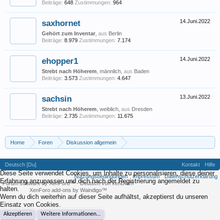
Beiträge:
648
Zustimmungen:
964
saxhornet
14.Juni.2022
Gehört zum Inventar
,
aus
Berlin
Beiträge:
8.979
Zustimmungen:
7.174
ehopper1
14.Juni.2022
Strebt nach Höherem
, männlich,
aus
Baden
Beiträge:
3.573
Zustimmungen:
4.647
sachsin
13.Juni.2022
Strebt nach Höherem
, weiblich,
aus
Dresden
Beiträge:
2.735
Zustimmungen:
11.675
Home
Foren
Diskussion allgemein
Eigene (musikrelevante) Themen
Einkommen der Künstler in Deutschland
Deutsch [Du]
Kontakt
Hilfe
Diese Seite verwendet Cookies, um Inhalte zu personalisieren, diese deiner
Nutzungsbedingungen
Impressum
Datenschutzerklärung
Erfahrung anzupassen und dich nach der Registrierung angemeldet zu
Forum software by XenForo™
-
Deutsch von xenDach
halten.
XenForo add-ons by Waindigo™
Wenn du dich weiterhin auf dieser Seite aufhältst, akzeptierst du unseren
Einsatz von Cookies.
Akzeptieren
Weitere Informationen...