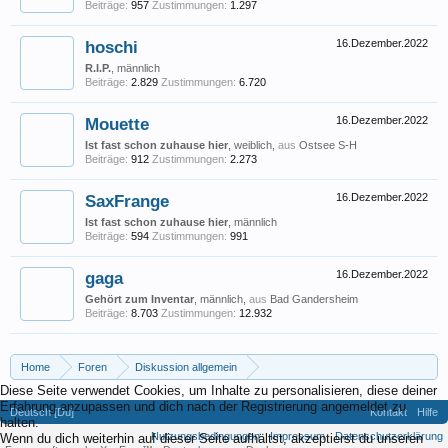
Beiträge:
957
Zustimmungen:
1.297
hoschi
16.Dezember.2022
R.I.P.
, männlich
Beiträge:
2.829
Zustimmungen:
6.720
Mouette
16.Dezember.2022
Ist fast schon zuhause hier
, weiblich,
aus
Ostsee S-H
Beiträge:
912
Zustimmungen:
2.273
SaxFrange
16.Dezember.2022
Ist fast schon zuhause hier
, männlich
Beiträge:
594
Zustimmungen:
991
gaga
16.Dezember.2022
Gehört zum Inventar
, männlich,
aus
Bad Gandersheim
Beiträge:
8.703
Zustimmungen:
12.932
Home
Foren
Diskussion allgemein
Diese Seite verwendet Cookies, um Inhalte zu personalisieren, diese deiner
Eigene (musikrelevante) Themen
Alle Jahre wieder...unser Adventskalender 
Erfahrung anzupassen und dich nach der Registrierung angemeldet zu
Deutsch [Du]
Kontakt
Hilfe
halten.
Nutzungsbedingungen
Impressum
Datenschutzerklärung
Wenn du dich weiterhin auf dieser Seite aufhältst, akzeptierst du unseren