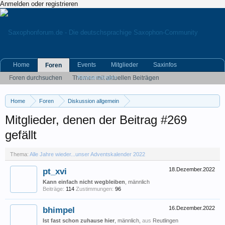
Anmelden oder registrieren
Home
Events
Mitglieder
Saxinfos
Foren
Kleinanzeigen
Foren durchsuchen
Themen mit aktuellen Beiträgen
Home
Foren
Diskussion allgemein
Eigene (musikrelevante) Themen
Alle Jahre wieder...unser Adventskalender 
Mitglieder, denen der Beitrag #269
gefällt
Thema:
Alle Jahre wieder...unser Adventskalender 2022
pt_xvi
18.Dezember.2022
Kann einfach nicht wegbleiben
, männlich
Beiträge:
114
Zustimmungen:
96
bhimpel
16.Dezember.2022
Ist fast schon zuhause hier
, männlich,
aus
Reutlingen