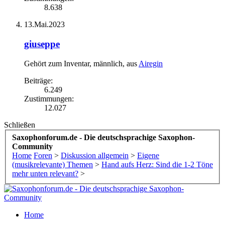
8.638
13.Mai.2023
giuseppe
Gehört zum Inventar
, männlich,
aus
Airegin
Beiträge:
6.249
Zustimmungen:
12.027
Schließen
Saxophonforum.de - Die deutschsprachige Saxophon-
Community
Home
Foren
>
Diskussion allgemein
>
Eigene
(musikrelevante) Themen
>
Hand aufs Herz: Sind die 1-2 Töne
mehr unten relevant?
>
Home