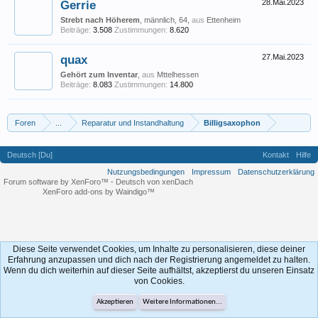
Gerrie
28.Mai.2023
Strebt nach Höherem
, männlich, 64,
aus
Ettenheim
Beiträge:
3.508
Zustimmungen:
8.620
quax
27.Mai.2023
Gehört zum Inventar
,
aus
Mttelhessen
Beiträge:
8.083
Zustimmungen:
14.800
Foren
...
Reparatur und Instandhaltung
Billigsaxophon
Deutsch [Du]
Kontakt
Hilfe
Nutzungsbedingungen
Impressum
Datenschutzerklärung
Forum software by XenForo™
-
Deutsch von xenDach
XenForo add-ons by Waindigo™
Diese Seite verwendet Cookies, um Inhalte zu personalisieren, diese deiner
Erfahrung anzupassen und dich nach der Registrierung angemeldet zu halten.
Wenn du dich weiterhin auf dieser Seite aufhältst, akzeptierst du unseren Einsatz
von Cookies.
Akzeptieren
Weitere Informationen...