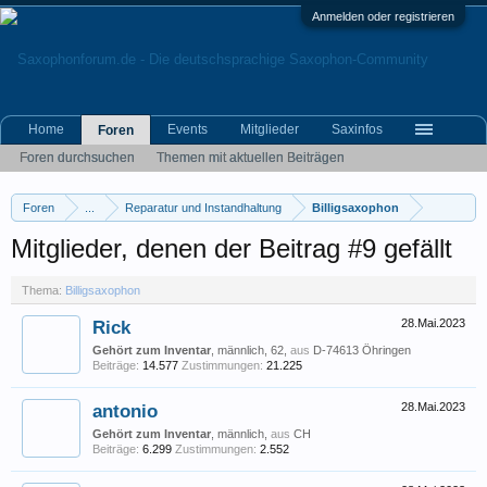
Anmelden oder registrieren
Home
Events
Mitglieder
Saxinfos
Foren
Foren durchsuchen
Themen mit aktuellen Beiträgen
Foren
...
Reparatur und Instandhaltung
Billigsaxophon
Mitglieder, denen der Beitrag #9 gefällt
Thema:
Billigsaxophon
Rick
28.Mai.2023
Gehört zum Inventar
, männlich, 62,
aus
D-74613 Öhringen
Beiträge:
14.577
Zustimmungen:
21.225
antonio
28.Mai.2023
Gehört zum Inventar
, männlich,
aus
CH
Beiträge:
6.299
Zustimmungen:
2.552