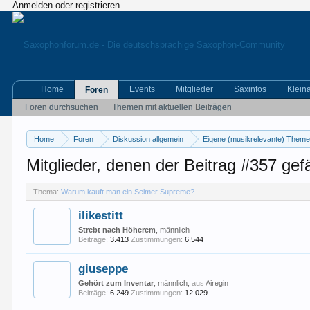
Anmelden oder registrieren
Home
Events
Mitglieder
Saxinfos
Klein
Foren
Foren durchsuchen
Themen mit aktuellen Beiträgen
Home
Foren
Diskussion allgemein
Eigene (musikrelevante) Them
Mitglieder, denen der Beitrag #357 gefä
Thema:
Warum kauft man ein Selmer Supreme?
ilikestitt
Strebt nach Höherem
, männlich
Beiträge:
3.413
Zustimmungen:
6.544
giuseppe
Gehört zum Inventar
, männlich,
aus
Airegin
Beiträge:
6.249
Zustimmungen:
12.029