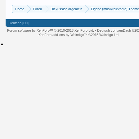
Home
Foren
Diskussion allgemein
Eigene (musikrelevante) Them
Deutsch [Du]
Forum software by XenForo™
© 2010-2018 XenForo Ltd.
-
Deutsch von xenDach
©20
XenForo add-ons by Waindigo™
©2015
Waindigo Ltd
.
▲