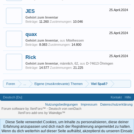
JES
25.April.2024
Gehört zum Inventar
Beiträge:
11.260
Zustimmungen:
10.046
quax
25.April.2024
Gehört zum Inventar
,
aus
Mttelhessen
Beiträge:
8.083
Zustimmungen:
14.800
Rick
25.April.2024
Gehört zum Inventar
, männlich, 62,
aus
D-74613 Öhringen
Beiträge:
14.577
Zustimmungen:
21.225
Foren
...
Eigene (musikrelevante) Themen
Viel Spaß?
Deutsch [Du]
Kontakt
Hilfe
Nutzungsbedingungen
Impressum
Datenschutzerklärung
Forum software by XenForo™
-
Deutsch von xenDach
XenForo add-ons by Waindigo™
Diese Seite verwendet Cookies, um Inhalte zu personalisieren, diese deiner
Erfahrung anzupassen und dich nach der Registrierung angemeldet zu halten.
Wenn du dich weiterhin auf dieser Seite aufhältst, akzeptierst du unseren Einsatz