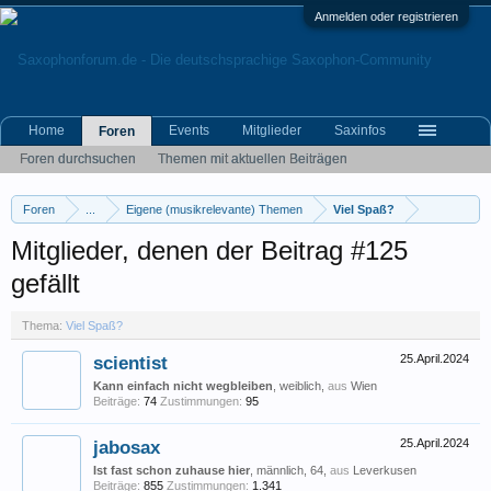
Anmelden oder registrieren
Home
Events
Mitglieder
Saxinfos
Foren
Foren durchsuchen
Themen mit aktuellen Beiträgen
Foren
...
Eigene (musikrelevante) Themen
Viel Spaß?
Mitglieder, denen der Beitrag #125
gefällt
Thema:
Viel Spaß?
scientist
25.April.2024
Kann einfach nicht wegbleiben
, weiblich,
aus
Wien
Beiträge:
74
Zustimmungen:
95
jabosax
25.April.2024
Ist fast schon zuhause hier
, männlich, 64,
aus
Leverkusen
Beiträge:
855
Zustimmungen:
1.341