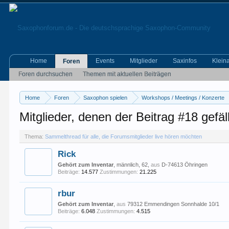
Home
Events
Mitglieder
Saxinfos
Klein
Foren
Foren durchsuchen
Themen mit aktuellen Beiträgen
Home
Foren
Saxophon spielen
Workshops / Meetings / Konzerte
Mitglieder, denen der Beitrag #18 gefäll
Thema:
Sammelthread für alle, die Forumsmitglieder live hören möchten
Rick
Gehört zum Inventar
, männlich, 62,
aus
D-74613 Öhringen
Beiträge:
14.577
Zustimmungen:
21.225
rbur
Gehört zum Inventar
,
aus
79312 Emmendingen Sonnhalde 10/1
Beiträge:
6.048
Zustimmungen:
4.515