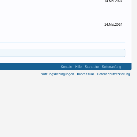
14.Mai.2024
14.Mai.2024
Kontakt
Hilfe
Startseite
Seitenanfang
Nutzungsbedingungen
Impressum
Datenschutzerklärung