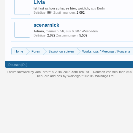
Livia
Ist fast schon zuhause hier
, weiblich,
aus
Berlin
Beiträge:
964
Zustimmungen:
2.092
scenarnick
Admin
, männlich, 56,
aus
65207 Wiesbaden
Beiträge:
2.872
Zustimmungen:
5.509
Home
Foren
Saxophon spielen
Workshops / Meetings / Konzerte
Deutsch [Du]
Forum software by XenForo™
© 2010-2018 XenForo Ltd.
-
Deutsch von xenDach
©20
XenForo add-ons by Waindigo™
©2015
Waindigo Ltd
.