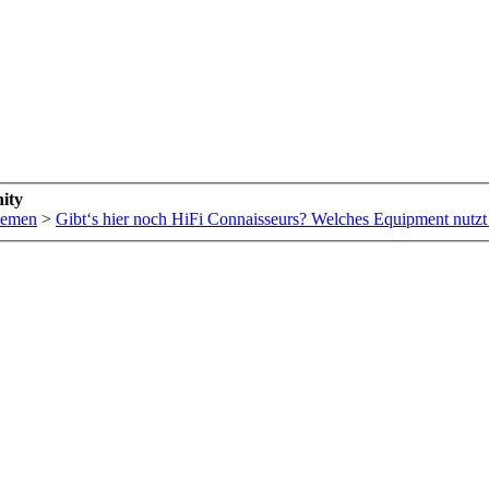
ity
hemen
>
Gibt‘s hier noch HiFi Connaisseurs? Welches Equipment nutzt 