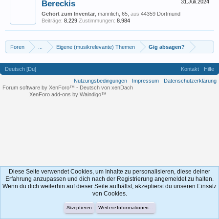
Bereckis
31.Juli.2024
Gehört zum Inventar
, männlich, 65,
aus
44359 Dortmund
Beiträge:
8.229
Zustimmungen:
8.984
Foren
...
Eigene (musikrelevante) Themen
Gig absagen?
Deutsch [Du]
Kontakt
Hilfe
Nutzungsbedingungen
Impressum
Datenschutzerklärung
Forum software by XenForo™
-
Deutsch von xenDach
XenForo add-ons by Waindigo™
Diese Seite verwendet Cookies, um Inhalte zu personalisieren, diese deiner
Erfahrung anzupassen und dich nach der Registrierung angemeldet zu halten.
Wenn du dich weiterhin auf dieser Seite aufhältst, akzeptierst du unseren Einsatz
von Cookies.
Akzeptieren
Weitere Informationen...