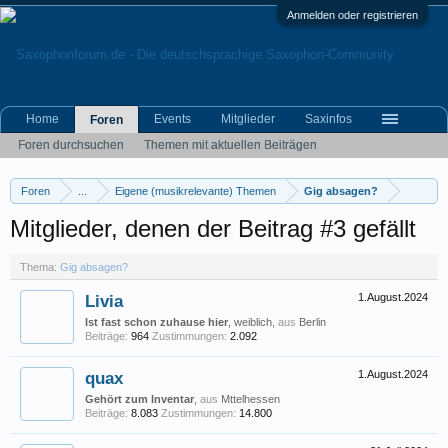
Anmelden oder registrieren
Home
Events
Mitglieder
Saxinfos
Foren
Foren durchsuchen
Themen mit aktuellen Beiträgen
Foren
...
Eigene (musikrelevante) Themen
Gig absagen?
Mitglieder, denen der Beitrag #3 gefällt
Thema:
Gig absagen?
Livia
1.August.2024
Ist fast schon zuhause hier
, weiblich,
aus
Berlin
Beiträge:
964
Zustimmungen:
2.092
quax
1.August.2024
Gehört zum Inventar
,
aus
Mttelhessen
Beiträge:
8.083
Zustimmungen:
14.800