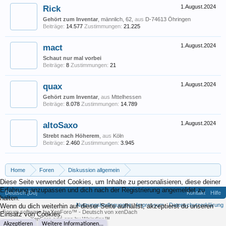
Rick
1.August.2024
Gehört zum Inventar
, männlich, 62,
aus
D-74613 Öhringen
Beiträge:
14.577
Zustimmungen:
21.225
mact
1.August.2024
Schaut nur mal vorbei
Beiträge:
8
Zustimmungen:
21
quax
1.August.2024
Gehört zum Inventar
,
aus
Mttelhessen
Beiträge:
8.078
Zustimmungen:
14.789
altoSaxo
1.August.2024
Strebt nach Höherem
,
aus
Köln
Beiträge:
2.460
Zustimmungen:
3.945
Home
Foren
Diskussion allgemein
Diese Seite verwendet Cookies, um Inhalte zu personalisieren, diese deiner
Eigene (musikrelevante) Themen
Gig absagen?
Erfahrung anzupassen und dich nach der Registrierung angemeldet zu
Deutsch [Du]
Kontakt
Hilfe
halten.
Nutzungsbedingungen
Impressum
Datenschutzerklärung
Wenn du dich weiterhin auf dieser Seite aufhältst, akzeptierst du unseren
Forum software by XenForo™
-
Deutsch von xenDach
Einsatz von Cookies.
XenForo add-ons by Waindigo™
Akzeptieren
Weitere Informationen...