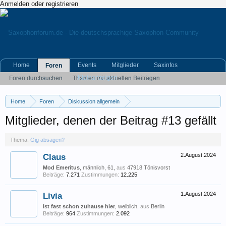
Anmelden oder registrieren
Home
Events
Mitglieder
Saxinfos
Foren
Kleinanzeigen
Foren durchsuchen
Themen mit aktuellen Beiträgen
Home
Foren
Diskussion allgemein
Eigene (musikrelevante) Themen
Gig absagen?
Mitglieder, denen der Beitrag #13 gefällt
Thema:
Gig absagen?
Claus
2.August.2024
Mod Emeritus
, männlich, 61,
aus
47918 Tönisvorst
Beiträge:
7.271
Zustimmungen:
12.225
Livia
1.August.2024
Ist fast schon zuhause hier
, weiblich,
aus
Berlin
Beiträge:
964
Zustimmungen:
2.092