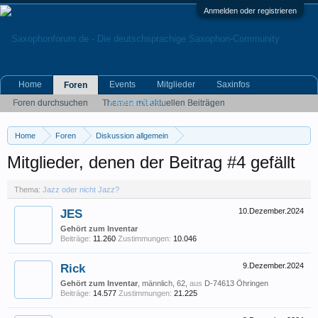
Anmelden oder registrieren
Home
Events
Mitglieder
Saxinfos
Foren
Kleinanzeigen
Foren durchsuchen
Themen mit aktuellen Beiträgen
Home
Foren
Diskussion allgemein
Eigene (musikrelevante) Themen
Jazz oder nicht Jazz?
Mitglieder, denen der Beitrag #4 gefällt
Thema:
Jazz oder nicht Jazz?
JES
10.Dezember.2024
Gehört zum Inventar
Beiträge:
11.260
Zustimmungen:
10.046
Rick
9.Dezember.2024
Gehört zum Inventar
, männlich, 62,
aus
D-74613 Öhringen
Beiträge:
14.577
Zustimmungen:
21.225