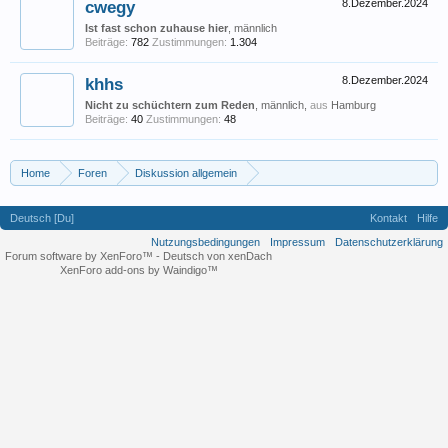
cwegy
8.Dezember.2024
Ist fast schon zuhause hier
, männlich
Beiträge:
782
Zustimmungen:
1.304
khhs
8.Dezember.2024
Nicht zu schüchtern zum Reden
, männlich,
aus
Hamburg
Beiträge:
40
Zustimmungen:
48
Home
Foren
Diskussion allgemein
Eigene (musikrelevante) Themen
Jazz oder nicht Jazz?
Deutsch [Du]
Kontakt
Hilfe
Nutzungsbedingungen
Impressum
Datenschutzerklärung
Forum software by XenForo™
-
Deutsch von xenDach
XenForo add-ons by Waindigo™