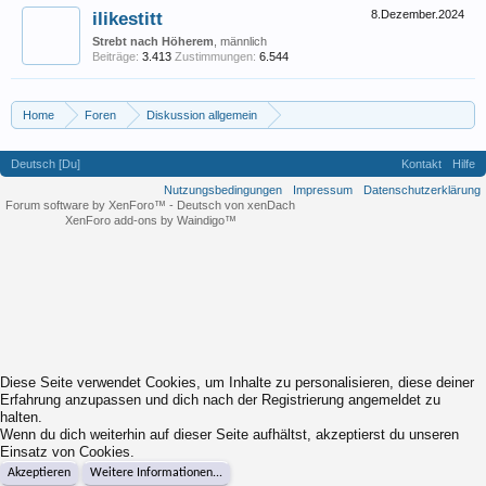
ilikestitt
8.Dezember.2024
Strebt nach Höherem
, männlich
Beiträge:
3.413
Zustimmungen:
6.544
Home
Foren
Diskussion allgemein
Eigene (musikrelevante) Themen
Jazz oder nicht Jazz?
Deutsch [Du]
Kontakt
Hilfe
Nutzungsbedingungen
Impressum
Datenschutzerklärung
Forum software by XenForo™
-
Deutsch von xenDach
XenForo add-ons by Waindigo™
Diese Seite verwendet Cookies, um Inhalte zu personalisieren, diese deiner
Erfahrung anzupassen und dich nach der Registrierung angemeldet zu
halten.
Wenn du dich weiterhin auf dieser Seite aufhältst, akzeptierst du unseren
Einsatz von Cookies.
Akzeptieren
Weitere Informationen...