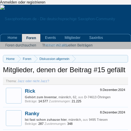
Anmelden oder registrieren
Home
Events
Mitglieder
Saxinfos
Foren
Kleinanzeigen
Foren durchsuchen
Themen mit aktuellen Beiträgen
Home
Foren
Diskussion allgemein
Eigene (musikrelevante) Themen
Jazz oder nicht Jazz?
Mitglieder, denen der Beitrag #15 gefällt
Thema:
Jazz oder nicht Jazz?
Rick
9.Dezember.2024
Gehört zum Inventar
, männlich, 62,
aus
D-74613 Öhringen
Beiträge:
14.577
Zustimmungen:
21.225
Ranky
8.Dezember.2024
Ist fast schon zuhause hier
, männlich,
aus
9495 Triesen
Beiträge:
287
Zustimmungen:
348