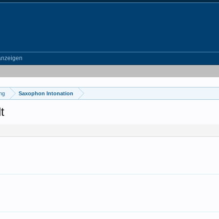
anzeigen
ung
Saxophon Intonation
t