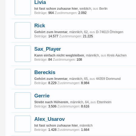
Livia
Ist fast schon zuhause hier
, weiblich,
aus
Berlin
Beiträge:
964
Zustimmungen:
2.092
Rick
Gehört zum Inventar
, männlich, 62,
aus
D-74613 Öhringen
Beiträge:
14.577
Zustimmungen:
21.225
Sax_Player
Kann einfach nicht wegbleiben
, männlich,
aus
Kreis Aachen
Beiträge:
84
Zustimmungen:
108
Bereckis
Gehört zum Inventar
, männlich, 65,
aus
44359 Dortmund
Beiträge:
8.229
Zustimmungen:
8.984
Gerrie
Strebt nach Höherem
, männlich, 64,
aus
Ettenheim
Beiträge:
3.506
Zustimmungen:
8.616
Alex_Usarov
Ist fast schon zuhause hier
, männlich
Beiträge:
1.428
Zustimmungen:
1.664