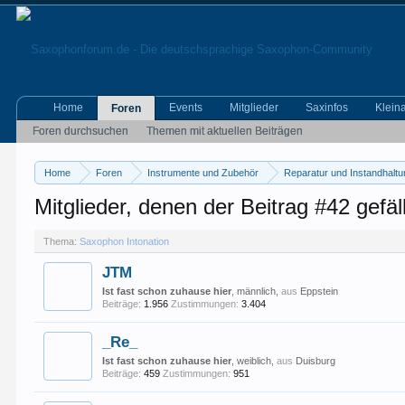
Home
Events
Mitglieder
Saxinfos
Klein
Foren
Foren durchsuchen
Themen mit aktuellen Beiträgen
Home
Foren
Instrumente und Zubehör
Reparatur und Instandhalt
Mitglieder, denen der Beitrag #42 gefäll
Thema:
Saxophon Intonation
JTM
Ist fast schon zuhause hier
, männlich,
aus
Eppstein
Beiträge:
1.956
Zustimmungen:
3.404
_Re_
Ist fast schon zuhause hier
, weiblich,
aus
Duisburg
Beiträge:
459
Zustimmungen:
951