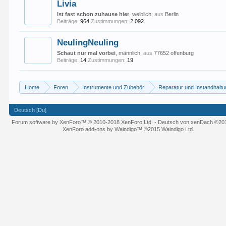
Livia
Ist fast schon zuhause hier
, weiblich,
aus
Berlin
Beiträge:
964
Zustimmungen:
2.092
NeulingNeuling
Schaut nur mal vorbei
, männlich,
aus
77652 offenburg
Beiträge:
14
Zustimmungen:
19
Home
Foren
Instrumente und Zubehör
Reparatur und Instandhalt
Deutsch [Du]
Forum software by XenForo™
© 2010-2018 XenForo Ltd.
-
Deutsch von xenDach
©20
XenForo add-ons by Waindigo™
©2015
Waindigo Ltd
.