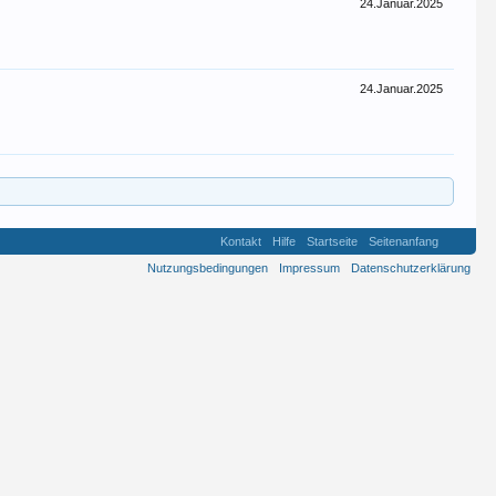
24.Januar.2025
24.Januar.2025
Kontakt
Hilfe
Startseite
Seitenanfang
Nutzungsbedingungen
Impressum
Datenschutzerklärung