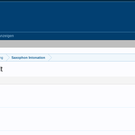
anzeigen
ung
Saxophon Intonation
t