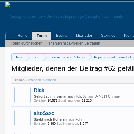
Home
Events
Mitglieder
Saxinfos
Klein
Foren
Foren durchsuchen
Themen mit aktuellen Beiträgen
Home
Foren
Instrumente und Zubehör
Reparatur und Instandhalt
Mitglieder, denen der Beitrag #62 gefäll
Thema:
Saxophon Intonation
Rick
Gehört zum Inventar
, männlich, 62,
aus
D-74613 Öhringen
Beiträge:
14.577
Zustimmungen:
21.225
altoSaxo
Strebt nach Höherem
,
aus
Köln
Beiträge:
2.460
Zustimmungen:
3.947