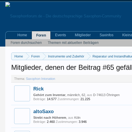
Home
Events
Mitglieder
Saxinfos
Klein
Foren
Foren durchsuchen
Themen mit aktuellen Beiträgen
Home
Foren
Instrumente und Zubehör
Reparatur und Instandhalt
Mitglieder, denen der Beitrag #65 gefäll
Thema:
Saxophon Intonation
Rick
Gehört zum Inventar
, männlich, 62,
aus
D-74613 Öhringen
Beiträge:
14.577
Zustimmungen:
21.225
altoSaxo
Strebt nach Höherem
,
aus
Köln
Beiträge:
2.460
Zustimmungen:
3.946