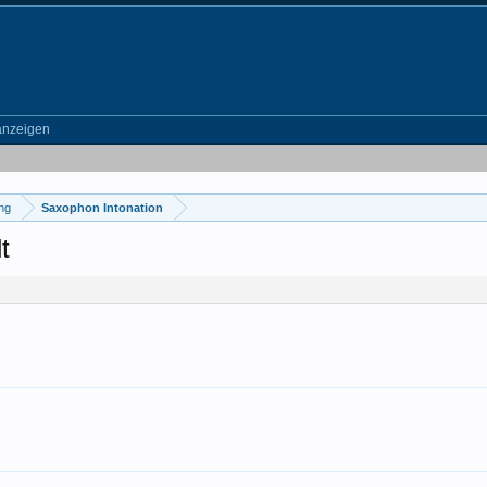
anzeigen
ung
Saxophon Intonation
t