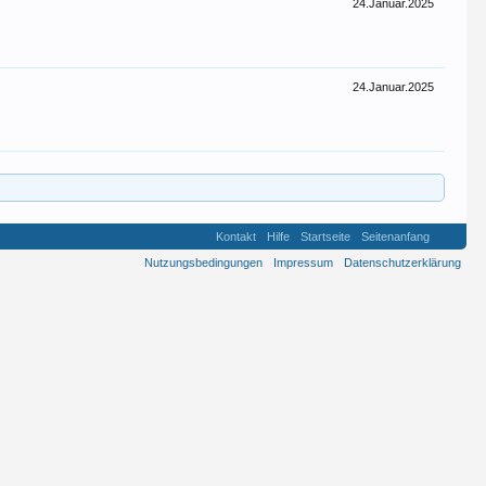
24.Januar.2025
24.Januar.2025
Kontakt
Hilfe
Startseite
Seitenanfang
Nutzungsbedingungen
Impressum
Datenschutzerklärung