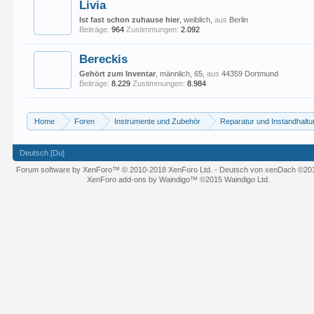
Livia
Ist fast schon zuhause hier
, weiblich,
aus
Berlin
Beiträge:
964
Zustimmungen:
2.092
Bereckis
Gehört zum Inventar
, männlich, 65,
aus
44359 Dortmund
Beiträge:
8.229
Zustimmungen:
8.984
Home
Foren
Instrumente und Zubehör
Reparatur und Instandhalt
Deutsch [Du]
Forum software by XenForo™
© 2010-2018 XenForo Ltd.
-
Deutsch von xenDach
©20
XenForo add-ons by Waindigo™
©2015
Waindigo Ltd
.