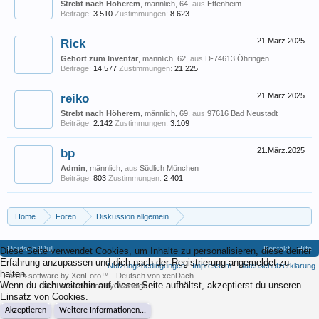
Strebt nach Höherem
, männlich, 64,
aus
Ettenheim
Beiträge:
3.510
Zustimmungen:
8.623
Rick
21.März.2025
Gehört zum Inventar
, männlich, 62,
aus
D-74613 Öhringen
Beiträge:
14.577
Zustimmungen:
21.225
reiko
21.März.2025
Strebt nach Höherem
, männlich, 69,
aus
97616 Bad Neustadt
Beiträge:
2.142
Zustimmungen:
3.109
bp
21.März.2025
Admin
, männlich,
aus
Südlich München
Beiträge:
803
Zustimmungen:
2.401
Home
Foren
Diskussion allgemein
Eigene (musikrelevante) Themen
lohnen sich Gigs noch?
Deutsch [Du]
Kontakt
Hilfe
Diese Seite verwendet Cookies, um Inhalte zu personalisieren, diese deiner
Erfahrung anzupassen und dich nach der Registrierung angemeldet zu
Nutzungsbedingungen
Impressum
Datenschutzerklärung
halten.
Forum software by XenForo™
-
Deutsch von xenDach
Wenn du dich weiterhin auf dieser Seite aufhältst, akzeptierst du unseren
XenForo add-ons by Waindigo™
Einsatz von Cookies.
Akzeptieren
Weitere Informationen...