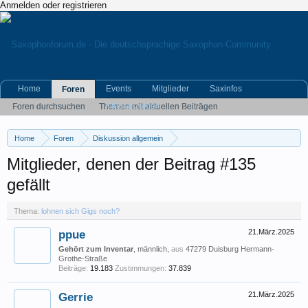
Anmelden oder registrieren
Home
Events
Mitglieder
Saxinfos
Foren
Kleinanzeigen
Foren durchsuchen
Themen mit aktuellen Beiträgen
Home
Foren
Diskussion allgemein
Eigene (musikrelevante) Themen
lohnen sich Gigs noch?
Mitglieder, denen der Beitrag #135
gefällt
Thema:
lohnen sich Gigs noch?
ppue
21.März.2025
Gehört zum Inventar
, männlich,
aus
47279 Duisburg Hermann-
Grothe-Straße
Beiträge:
19.183
Zustimmungen:
37.839
Gerrie
21.März.2025