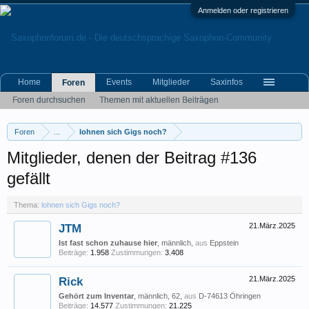
Anmelden oder registrieren
Home
Events
Mitglieder
Saxinfos
Foren
Foren durchsuchen
Themen mit aktuellen Beiträgen
Foren
...
lohnen sich Gigs noch?
Mitglieder, denen der Beitrag #136
gefällt
Thema:
lohnen sich Gigs noch?
JTM
21.März.2025
Ist fast schon zuhause hier
, männlich,
aus
Eppstein
Beiträge:
1.958
Zustimmungen:
3.408
Rick
21.März.2025
Gehört zum Inventar
, männlich, 62,
aus
D-74613 Öhringen
Beiträge:
14.577
Zustimmungen:
21.225