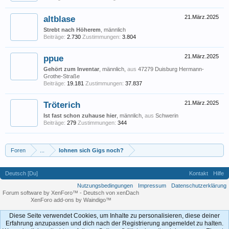
altblase
21.März.2025
Strebt nach Höherem
, männlich
Beiträge:
2.730
Zustimmungen:
3.804
ppue
21.März.2025
Gehört zum Inventar
, männlich,
aus
47279 Duisburg Hermann-
Grothe-Straße
Beiträge:
19.181
Zustimmungen:
37.837
Tröterich
21.März.2025
Ist fast schon zuhause hier
, männlich,
aus
Schwerin
Beiträge:
279
Zustimmungen:
344
Foren
...
lohnen sich Gigs noch?
Deutsch [Du]
Kontakt
Hilfe
Nutzungsbedingungen
Impressum
Datenschutzerklärung
Forum software by XenForo™
-
Deutsch von xenDach
XenForo add-ons by Waindigo™
Diese Seite verwendet Cookies, um Inhalte zu personalisieren, diese deiner
Erfahrung anzupassen und dich nach der Registrierung angemeldet zu halten.