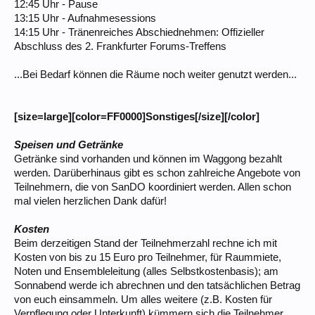
12:45 Uhr - Pause
13:15 Uhr - Aufnahmesessions
14:15 Uhr - Tränenreiches Abschiednehmen: Offizieller
Abschluss des 2. Frankfurter Forums-Treffens
...Bei Bedarf können die Räume noch weiter genutzt werden...
[size=large][color=FF0000]Sonstiges[/size][/color]
Speisen und Getränke
Getränke sind vorhanden und können im Waggong bezahlt
werden. Darüberhinaus gibt es schon zahlreiche Angebote von
Teilnehmern, die von SanDO koordiniert werden. Allen schon
mal vielen herzlichen Dank dafür!
Kosten
Beim derzeitigen Stand der Teilnehmerzahl rechne ich mit
Kosten von bis zu 15 Euro pro Teilnehmer, für Raummiete,
Noten und Ensembleleitung (alles Selbstkostenbasis); am
Sonnabend werde ich abrechnen und den tatsächlichen Betrag
von euch einsammeln. Um alles weitere (z.B. Kosten für
Verpflegung oder Unterkunft) kümmern sich die Teilnehmer