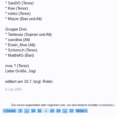
* SanDO (Tenor)
* Kiwi (Tenor)
* mirko (Tenor)
* Meyer (Bari und Alt)
Gruppe Drei:
* Tantesax (Sopran und Alt)
* saxolina (Alt)
* Erwin_Mue (Alt)
* Schorsch (Tenor)
* MatthiAS (Bari)
mos ? (Tenor)
Liebe Grüße, Jogi
editiert am 10.7. bzgl. Robin
8.Juli.2005
(Du musst angemeldet oder registriert sein, um eine Antwort erstellen zu können.)
< Zurück
1
10
11
12
13
14
17
Weiter >
←
→