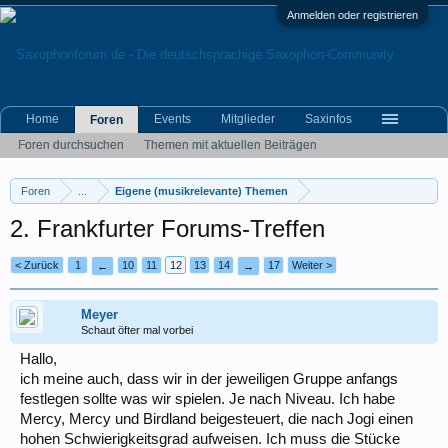
Anmelden oder registrieren
Home
Events
Mitglieder
Saxinfos
Foren
Foren durchsuchen
Themen mit aktuellen Beiträgen
Foren
...
Eigene (musikrelevante) Themen
2. Frankfurter Forums-Treffen
< Zurück
1
10
11
12
13
14
17
Weiter >
←
→
Meyer
Schaut öfter mal vorbei
Hallo,
ich meine auch, dass wir in der jeweiligen Gruppe anfangs
festlegen sollte was wir spielen. Je nach Niveau. Ich habe
Mercy, Mercy und Birdland beigesteuert, die nach Jogi einen
hohen Schwierigkeitsgrad aufweisen. Ich muss die Stücke